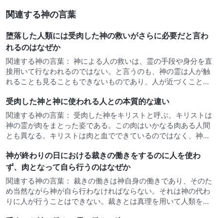
関連する神の言葉
堕落した人類には受肉した神の救いがさらに必要だと言わ
れるのはなぜか
関連する神の言葉： 神による人の救いは、霊の手段や身分を直
接用いて行なわれるのではない。と言うのも、神の霊は人が触
れることも見ることもできないものであり、人が近づくことも
できないからである。もしも神が霊のやり方で直接人を救おう
受肉した神と神に使われる人との本質的な違い
とするなら、人は神の救いを受け取ることができないだろう。
そして、もしも神…
関連する神の言葉： 受肉した神をキリストと呼ぶ。キリストは
神の霊が肉をまとった姿である。この肉はいかなる肉ある人間
とも異なる。キリストは肉と血でできているのではなく、神の
霊が受肉したものだからである。キリストは普通の人間性と完
神が終わりの日における裁きの働きをするのに人を使わ
全なる神性の両方を持っている。キリストの神性はいかなる人
も持っていないも…
ず、肉となって自ら行うのはなぜか
関連する神の言葉： 裁きの働きは神自身の働きであり、そのた
め当然ながら神が自ら行わなければならない。それは神の代わ
りに人が行うことはできない。裁きとは真理を用いて人類を征
服することなので、この働きを人のあいだで行うために神が受