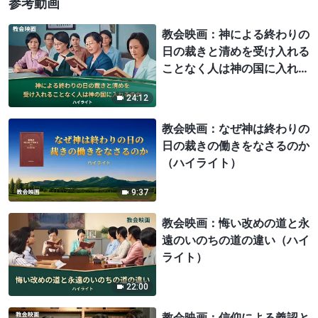
参考動画
の段階においてこ…
教会映画：神による終わりの
日の裁きと清めを受け入れる
ことなく人は神の国に入れる
のか（ハイライト）
24:12
教会映画：なぜ神は終わりの
日の裁きの働きをなさるのか
（ハイライト）
9:37
教会映画：悔い改めの道と永
遠のいのちの道の違い（ハイ
ライト）
22:00
教会映画：信仰による義認と