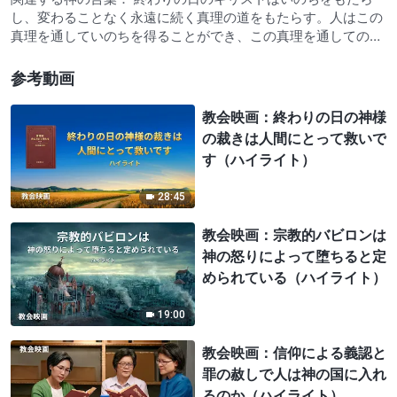
し、変わることなく永遠に続く真理の道をもたらす。人はこの
真理を通していのちを得ることができ、この真理を通しての
み、神を知り、神に良しと認められる。終わりの日のキリスト
が与えるいのちの道を求めないなら、あなたは決してイエスに
参考動画
良しと認められず、天…
教会映画：終わりの日の神様
の裁きは人間にとって救いで
す（ハイライト）
28:45
教会映画：宗教的バビロンは
神の怒りによって堕ちると定
められている（ハイライト）
19:00
教会映画：信仰による義認と
罪の赦しで人は神の国に入れ
るのか（ハイライト）