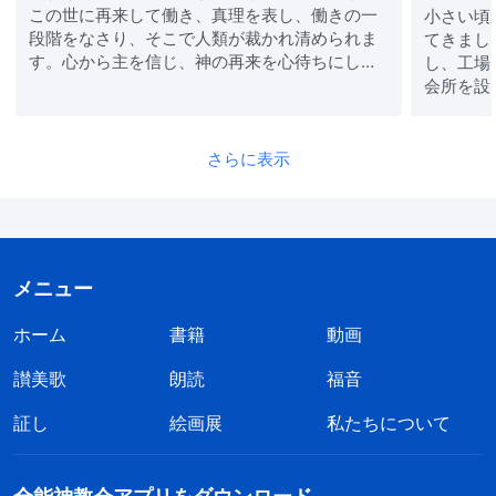
この世に再来して働き、真理を表し、働きの一
小さい頃
段階をなさり、そこで人類が裁かれ清められま
てきまし
す。心から主を信じ、神の再来を心待ちにして
し、工場
いるあらゆる宗派や教派の多くの人々は神の声
会所を設
を聞き、全能神に従い始めました。これは必然
した。皆
的に宗教界の指導者たちの極度なパニックを引
そして聖
き起こ…
を示して
さらに表示
じ…
メニュー
ホーム
書籍
動画
讃美歌
朗読
福音
証し
絵画展
私たちについて