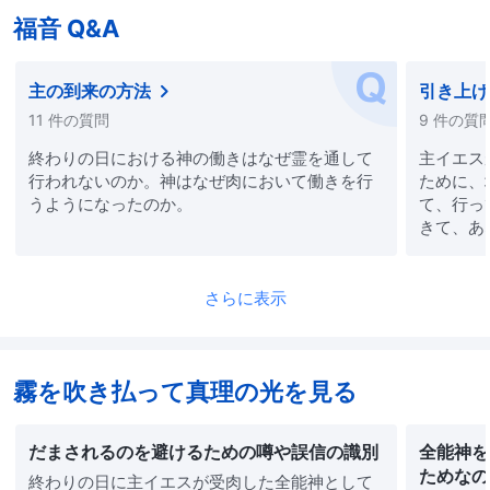
福音 Q&A
主の到来の方法
引き上げ
11 件の質問
9 件の質
終わりの日における神の働きはなぜ霊を通して
主イエス
行われないのか。神はなぜ肉において働きを行
ために、
うようになったのか。
て、行っ
きて、あ
う。わた
めである」
イエスは
さらに表示
用意する
う。もし
上げ空に
霧を吹き払って真理の光を見る
とで、あ
て地にあ
って私達
だまされるのを避けるための噂や誤信の識別
全能神を
地上にあ
ためなの
終わりの日に主イエスが受肉した全能神として