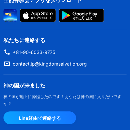
全能神教会アプリをダウンロード
私たちに連絡する
+81-90-6033-9775
contact.jp@kingdomsalvation.org
神の国が来ました
神の国が地上に降臨したのです！あなたは神の国に入りたいです
か？
今各地で災害が頻発し、主の再来の預言はほと
んど実現されました。多くの人は主が既に戻ら
Line経由で連絡する
れたことに気づきました。では、私たちはどの
ようにして主を迎え、天国に引き上げられるこ