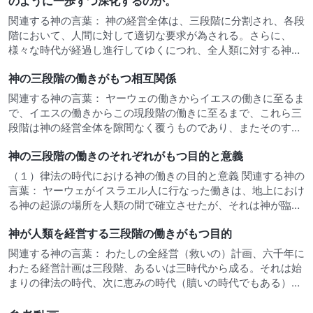
のように一歩ずつ深化するのか。
関連する神の言葉： 神の経営全体は、三段階に分割され、各段
階において、人間に対して適切な要求が為される。さらに、
様々な時代が経過し進行してゆくにつれ、全人類に対する神の
要求はより高くなる。このようにして、この神の経営の働き
神の三段階の働きがもつ相互関係
は、人間が「言葉は肉として現れる」という事実を目の当たり
にするまで、段階ごと…
関連する神の言葉： ヤーウェの働きからイエスの働きに至るま
で、イエスの働きからこの現段階の働きに至るまで、これら三
段階は神の経営全体を隙間なく覆うものであり、またそのすべ
てが一つの霊による働きである。創世以来、神は常に人類の経
神の三段階の働きのそれぞれがもつ目的と意義
営にいそしんできた。神は初めにして終わりであり、最初にし
て最後であり、時…
（１）律法の時代における神の働きの目的と意義 関連する神の
言葉： ヤーウェがイスラエル人に行なった働きは、地上におけ
る神の起源の場所を人類の間で確立させたが、それは神が臨在
した聖なる場所でもあった。神はその働きをイスラエルの人々
神が人類を経営する三段階の働きがもつ目的
に限定した。当初、神はイスラエルの外では働かず、むしろ働
きの範囲を限…
関連する神の言葉： わたしの全経営（救いの）計画、六千年に
わたる経営計画は三段階、あるいは三時代から成る。それは始
まりの律法の時代、次に恵みの時代（贖いの時代でもある）、
そして終わりの日の神の国の時代である。これら三時代におけ
るわたしの働きは、各時代の性質によって異なるが、それぞれ