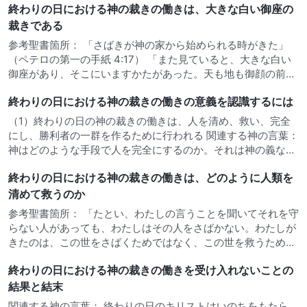
終わりの日における神の裁きの働きは、大きな白い御座の
裁きである
参考聖書箇所： 「さばきが神の家から始められる時がきた」
（ペテロの第一の手紙 4:17） 「また見ていると、大きな白い
御座があり、そこにいますかたがあった。天も地も御顔の前か
ら逃げ去って、あとかたもなくなった。また、死んでいた者
終わりの日における神の裁きの働きの意義を認識するには
が、大いなる者も小さき者も共に、御座の前に立っているのが
見えた。かず…
（1）終わりの日の神の裁きの働きは、人を清め、救い、完全
にし、勝利者の一群を作るために行われる 関連する神の言葉：
神はどのような手段で人を完全にするのか。それは神の義なる
性質によって成し遂げられる。神の性質はおもに義、怒り、威
終わりの日における神の裁きの働きは、どのように人類を
厳、裁き、呪いから成り立っており、神はおもに裁きという手
段で人を完全…
清めて救うのか
参考聖書箇所： 「たとい、わたしの言うことを聞いてそれを守
らない人があっても、わたしはその人をさばかない。わたしが
きたのは、この世をさばくためではなく、この世を救うためで
ある。わたしを捨てて、わたしの言葉を受けいれない人には、
終わりの日における神の裁きの働きを受け入れないことの
その人をさばくものがある。わたしの語ったその言葉が、終り
の日にその人をさ…
結果と結末
関連する神の言葉： 終わりの日のキリストはいのちをもたら