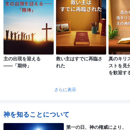
主の出現を迎える
救い主はすでに再臨さ
真のキリ
――「期待」
れた
ストを見
を歓迎す
さらに表示
神を知ることについて
第一の日、神の権威により、