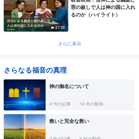
罪の赦しで人は神の国に入れ
るのか（ハイライト）
27:30
さらに表示
さらなる福音の真理
神の御名について
4 件の記事
14 件の動画
救いと完全な救い
2 件の記事
5 件の動画