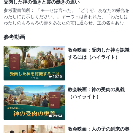
受肉した神の働きと霊の働きの違い
肉した姿で再び現れることは疑いもないことである。つまり、
終わりの日におい…
参考聖書箇所： 「モーセは言った、『どうぞ、あなたの栄光を
わたしにお示しください』。ヤーウェは言われた、『わたしは
わたしのもろもろの善をあなたの前に通らせ、主の名をあなた
の前にのべるであろう。わたしは恵もうとする者を恵み、あわ
れもうとする者をあわれむ』。また言われた、『しかし、あな
参考動画
たはわたしの顔を…
教会映画：受肉した神を認識
するには（ハイライト）
15:15
教会映画：神の受肉の奥義
（ハイライト）
29:54
教会映画：人の子の到来の奥