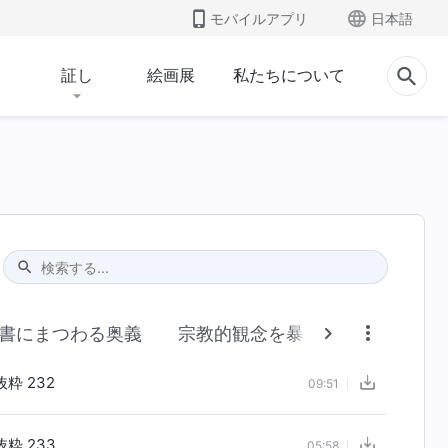
モバイルアプリ
日本語
証し
絵画展
私たちについて
Type 1 or more characters for results.
書にまつわる奥義
宗教的観念を暴く
人類の堕落
粋 232
09:51
粋 233
05:58