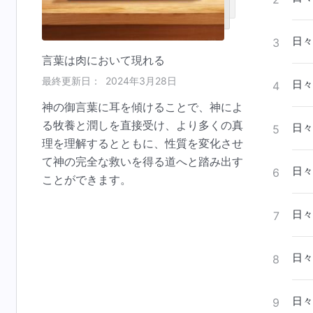
日々
3
言葉は肉において現れる
最終更新日：
2024年3月28日
日々
4
神の御言葉に耳を傾けることで、神によ
る牧養と潤しを直接受け、より多くの真
日々
5
理を理解するとともに、性質を変化させ
て神の完全な救いを得る道へと踏み出す
日々
6
ことができます。
日々
7
日々
8
日々
9