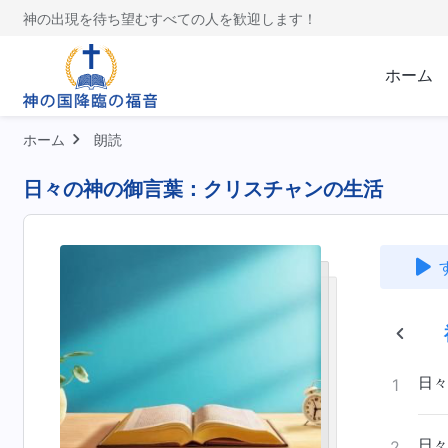
神の出現を待ち望むすべての人を歓迎します！
ホーム
ホーム
朗読
日々の神の御言葉：クリスチャンの生活
の日における裁き
受肉
神の働きを認識する
日々
1
日々
2