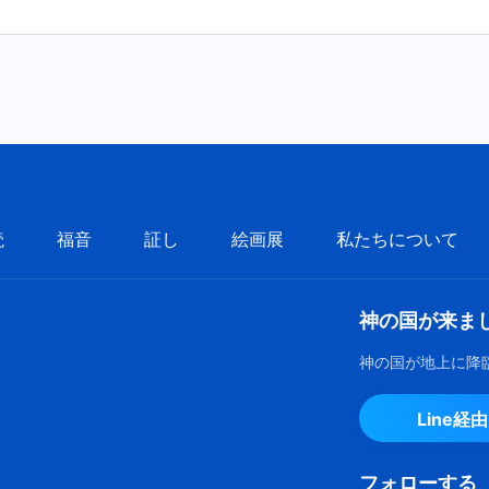
読
福音
証し
絵画展
私たちについて
神の国が来ま
神の国が地上に降
Line経
フォローする