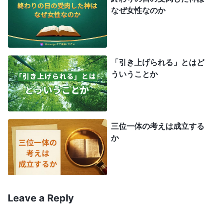
主は雲に乗って霊の姿で現われ、人の子として戻る
なぜ女性なのか
はずはないという考えに固執し、それゆえ、雲に乗
って来ないものはすべて偽物だ、主が人の子だとい
う証しは嘘で、人への信仰に過ぎないと確信してい
「引き上げられる」とはど
ます。教会に対する聖霊の言葉を求めて調べたり、
ういうことか
神の御声を求めて聞かないだけでなく、宗教界の反
キリストに従い、全能神の出現と働きを頑なに批判
し、断罪し、冒涜します。それゆえいまだ主をお迎
三位一体の考えは成立する
えしておらず、闇に落ちて泣いて歯ぎしりし、その
か
生死は誰も知りません。多くの人がこう問います。
主イエスは復活後40日間、霊の姿で現われた。だ
から霊の姿で戻られるはず。全能神が霊でなく、受
肉した人の子として現われたのはなぜか？多くの人
Leave a Reply
がこの疑問を抱き、霊でなく肉体だからといって、