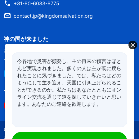
+81-90-6033-9775
のが簡単かから話しましょう。霊を通じて語るの
contact.jp@kingdomsalvation.org
と、肉を通じて語るのと、どちらが簡単でしょう？
どちらも人の子のほうが簡単だと、多くの人が答え
るはずです。そのとおり。だから神は恵みの時代に
神の国が来ました
出現して働きをなしたとき、肉となったのです。主
神の国が地上に降臨したのです！あなたは神の国に入りたいです
イエスは人の子でした。人のあいだで暮らし、一緒
か？
今各地で災害が頻発し、主の再来の預言はほと
に飲み食いしました。多くの人が主に従い、主と交
んど実現されました。多くの人は主が既に戻ら
Line経由で連絡する
れたことに気づきました。では、私たちはどの
わり、語り、交流しました。まったく自由で、制限
ようにして主を迎え、天国に引き上げられるこ
は一切ありません。誰もが主イエスの愛おしさを見
とができるのか。私たちはあなたとともにオン
フォローする
たのです。主に潤され、施され、支えられ、多くの
ライン交流を通じて道を探していきたいと思い
ます。あなたのご連絡を歓迎します。
真理を学べました。多くの真理を発した主は十字架
にかけられ、人の罪の捧げ物になりました。主イエ
スを救い主として受け入れ、主に告白して悔い改め
利用規約
プライバシーポリシー
クレジット
れば、誰もが罪を赦された。そして罪を赦された平
cookies