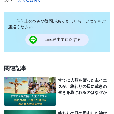
全能神は災害の前に現われて働きをなし、勝利者の
一団を作りました。御国（みくに）の福音が各国に
広まり、災害がそれに続きました。神の家から始ま
信仰上の悩みや疑問がありましたら、いつでもご
る裁きの働きがすでに大成功を収め、その後、神が
連絡ください。
あらゆる災害を用いて世を裁き、罰したことがわか
Line経由で連絡する
ります。それらの災害によって御国の福音が広ま
り、より多くの人を罪とサタンの勢力から救いま
す。一方、神は災害を用いて、暗く邪悪なこの時代
を罰して終わらせ、神に逆らう悪しき勢力を一掃し
関連記事
ます。これが、神による終わりの日の裁きの働きの
すでに人類を贖った主イエ
成果です。全能神、救い主は多数の真理を表わし、
スが、終わりの日に裁きの
偉大な働きをなして世を揺るがしました。しかし宗
働きを為されるのはなぜか
教界の大勢はいまだ赤い大きな竜、中国共産党に騙
され、宗教界の反キリスト勢力に縛られています。
終わりの日の受肉した神は