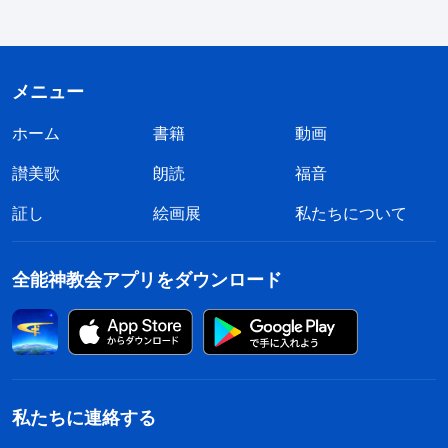
義かつ有利なのです。絶対にそうです。想像を基に
取り組んではならず、賢い乙女にならねばなりませ
ん。それが主の出現をお迎えする唯一の方法です。
メニュー
人はあくまで決めつけようとし、雲に乗って降臨す
ホーム
書籍
動画
る主しか受け入れようとせず、受肉した人の子を拒
讃美歌
朗読
福音
みます。そうした態度の結果は何でしょう？きっと
証し
絵画展
私たちについて
災害に陥って罰せられ、自ら滅びを招きます。賢い
乙女なら、主のお求めどおりにし、神の御声を聞い
全能神教会アプリをダウンロード
て主を迎え、どんな姿でも喜んで受け入れ、従うべ
きです。選り好みしてはいけません。さもないと愚
かな乙女になり、災害に陥り泣きわめいて歯ぎしり
します。では、終わりの日にいったい何が起きるの
でしょう？神は霊の姿で戻るのか、人の子として戻
私たちに連絡する
るのか？まず、神の霊と人の子、どちらと接触する