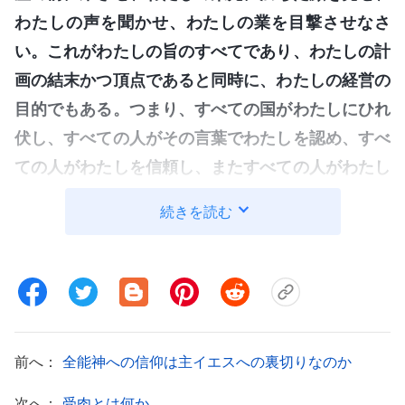
わたしの声を聞かせ、わたしの業を目撃させなさ
い。これがわたしの旨のすべてであり、わたしの計
画の結末かつ頂点であると同時に、わたしの経営の
目的でもある。つまり、すべての国がわたしにひれ
伏し、すべての人がその言葉でわたしを認め、すべ
ての人がわたしを信頼し、またすべての人がわたし
に服従するようにすることである
」
（『神の出現と働
続きを読む
き』「七つの雷が轟く――神の国の福音が宇宙の隅々まで
。
広まることを預言」〔『言葉』第1巻〕）
全能神の発する言葉は偉大な光のごとく、東か
ら西へとすでに広まっています。各国の神の選民が
福音を伝え、神の証しをし、サタンを負かしてすべ
前へ：
全能神への信仰は主イエスへの裏切りなのか
ての栄光を得た神を歓喜して称えています。救い主
次へ：
受肉とは何か