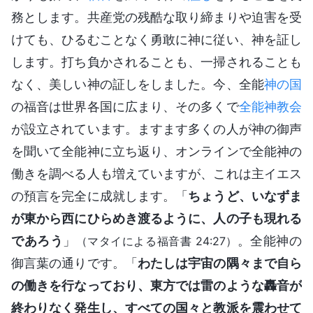
務とします。共産党の残酷な取り締まりや迫害を受
けても、ひるむことなく勇敢に神に従い、神を証し
します。打ち負かされることも、一掃されることも
なく、美しい神の証しをしました。今、全能
神の国
の福音は世界各国に広まり、その多くで
全能神教会
が設立されています。ますます多くの人が神の御声
を聞いて全能神に立ち返り、オンラインで全能神の
働きを調べる人も増えていますが、これは主イエス
の預言を完全に成就します。「
ちょうど、いなずま
が東から西にひらめき渡るように、人の子も現れる
であろう
」
。全能神の
（マタイによる福音書 24:27）
御言葉の通りです。「
わたしは宇宙の隅々まで自ら
の働きを行なっており、東方では雷のような轟音が
終わりなく発生し、すべての国々と教派を震わせて