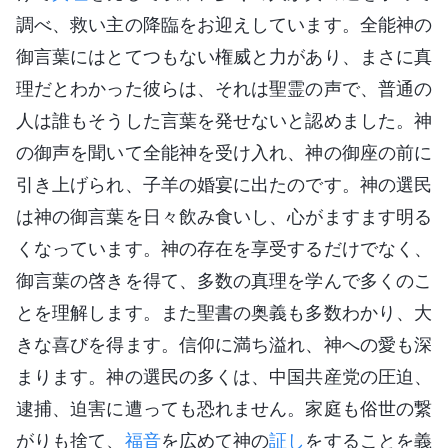
調べ、救い主の降臨をお迎えしています。全能神の
御言葉にはとてつもない権威と力があり、まさに真
理だとわかった彼らは、それは聖霊の声で、普通の
人は誰もそうした言葉を発せないと認めました。神
の御声を聞いて全能神を受け入れ、神の御座の前に
引き上げられ、子羊の婚宴に出たのです。神の選民
は神の御言葉を日々飲み食いし、心がますます明る
くなっています。神の存在を享受するだけでなく、
御言葉の啓きを得て、多数の真理を学んで多くのこ
とを理解します。また聖書の奥義も多数わかり、大
きな喜びを得ます。信仰に満ち溢れ、神への愛も深
まります。神の選民の多くは、中国共産党の圧迫、
逮捕、迫害に遭っても恐れません。家庭も俗世の繋
がりも捨て、
福音
を広めて神の
証し
をすることを義