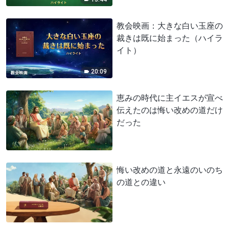
教会映画：大きな白い玉座の
裁きは既に始まった（ハイラ
イト）
20:09
恵みの時代に主イエスが宣べ
伝えたのは悔い改めの道だけ
だった
悔い改めの道と永遠のいのち
の道との違い