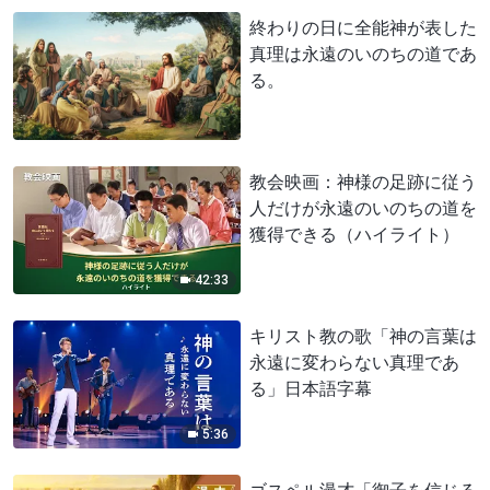
終わりの日に全能神が表した
真理は永遠のいのちの道であ
る。
教会映画：神様の足跡に従う
人だけが永遠のいのちの道を
獲得できる（ハイライト）
42:33
キリスト教の歌「神の言葉は
永遠に変わらない真理であ
る」日本語字幕
5:36
ゴスペル漫才「御子を信じる