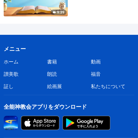
9:39
メニュー
ホーム
書籍
動画
讃美歌
朗読
福音
証し
絵画展
私たちについて
全能神教会アプリをダウンロード