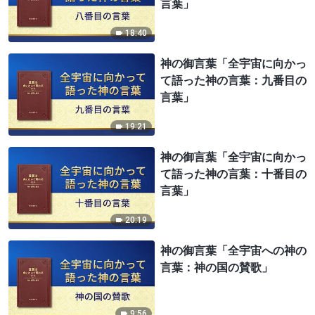
言葉」
18:40
神の御言葉「全宇宙に向かっ
て語った神の言葉：九番目の
言葉」
19:21
神の御言葉「全宇宙に向かっ
て語った神の言葉：十番目の
言葉」
20:19
神の御言葉「全宇宙への神の
言葉：神の国の賛歌」
9:56