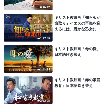
46:12
キリスト教映画「知らぬが
命取り」イエスの再臨を迎
えるには、愚かな乙女にな
ってはならない
1:37:49
キリスト教映画「母の愛」
日本語吹き替え
1:41:34
キリスト教映画「赤の家庭
教育」日本語吹き替え
2:32:05