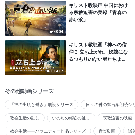
キリスト教映画 中国におけ
る宗教迫害の実録「青春の
赤い涙」
48:04
キリスト教映画「神への信
仰３ 立ち上がれ、奴隷にな
るつもりのない者たちよ」
日本語吹き替え
1:14:17
その他動画シリーズ
『神の出現と働き』朗読シリーズ
日々の神の御言葉朗読シ
教会生活の証し
いのちの経験の証し
宗教迫害の映画
教会生活――バラエティー作品シリ－ズ
音楽動画
讃