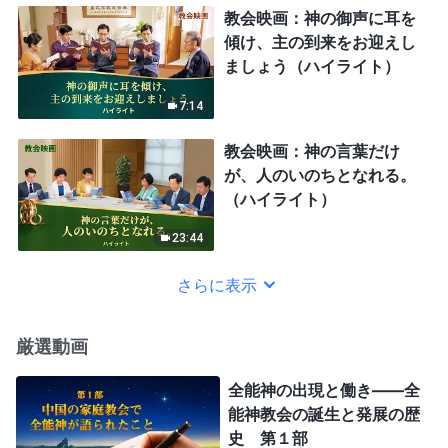
教会映画：神の御声に耳を
傾け、主の到来をお迎えし
ましょう（ハイライト）
7:14
教会映画：神の言葉だけ
が、人のいのちとなれる。
（ハイライト）
23:44
さらに表示
厳選動画
全能神の出現と働き——全
能神教会の誕生と発展の歴
史 第１部