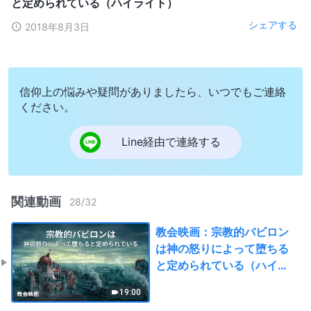
と定められている（ハイライト）
シェアする
2018年8月3日
信仰上の悩みや疑問がありましたら、いつでもご連絡
ください。
Line経由で連絡する
関連動画
28
/
32
教会映画：宗教的バビロン
は神の怒りによって堕ちる
と定められている（ハイラ
イト）
19:00