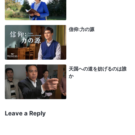
を礼拝し、悪を避けたからであった。
それでは現代に目を向けてみよう。ノアのよう
信仰:力の源
に神を礼拝し、悪を避けることのできる正しい人は
いなくなってしまった。それでもなお、神はこうし
た人類に対して恵み深く、この終末の時代において
も人類の罪を赦す。神は神の現われを切望する人々
天国への道を妨げるのは誰
を探し求める。神は神の言葉を聞くことができる
か
人々、神の任務を忘れず、心と体を神に捧げる人々
を探し求める。神は神の前で赤子のように従順で、
神を反抗しない人々を探し求める。
」 (『神の出現
と働き』「附録2：神は全人類の運命を支配する」
Leave a Reply
（『言葉』第1巻）より)
朗読に続いて、陈(チェン)姉妹は私たちに次の