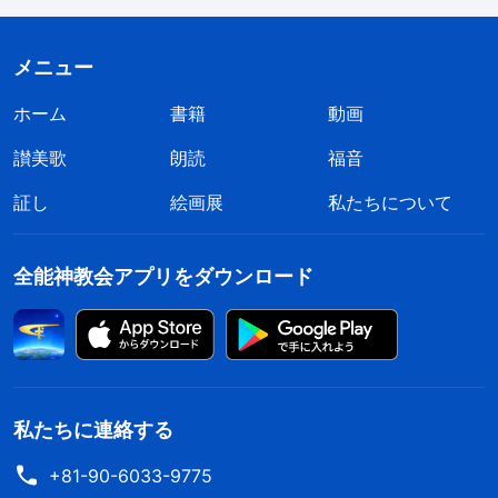
的な破綻が進んでいます。離婚率は高いままで、犯
罪は日常化し、くわえてポルノやギャンブルやドラ
メニュー
ッグが人の霊をむしばんでいます。人々はますます
ホーム
書籍
動画
狡猾で欲深くなり、邪悪で卑しく、自己中心的にな
っています。良心を持って、善良で正直であること
讃美歌
朗読
福音
に関心を寄せる人はいません。むしろ重視している
証し
絵画展
私たちについて
のは飲み食いや娯楽、そして力で官能的快楽を手に
入れること、あるいは官能的快楽で力を手に入れる
全能神教会アプリをダウンロード
ことばかりです。
真理
に飽き飽きして、悪を礼賛
し、罪の快楽を渇望しています。神に滅ぼされて益
のある一線をとっくの昔に越えてしまっているので
す。これらすべての兆候が、終わりの日がすでに来
私たちに連絡する
ていることを示しています。今、主イエスはすでに
降臨され、二度めの受肉をされてこの世で生きてお
+81-90-6033-9775