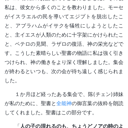
私は、彼女から多くのことを教わりました。モーセ
がイスラエルの民を導いてエジプトを脱出したこ
と、アブラハムがイサクを犠牲にしようとしたこ
と、主イエスが人類のために十字架にかけられたこ
と、ペテロの見聞、ラザロの復活、神の栄光などで
す。こうした素晴らしい聖書の物語に私は強く引き
つけられ、神の働きをより深く理解しました。集会
が終わるといつも、次の会が待ち遠しく感じられま
した。
１か月ほど経ったある集会で、陈(チェン)姉妹
が私のために、聖書と
全能神
の御言葉の抜粋を朗読
してくれました。聖書はこの部分です。
「
人の子の現れるのも、ちょうどノアの時のよ