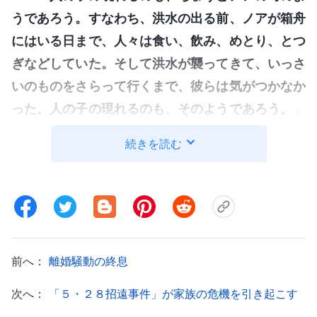
うであろう。すなわち、洪水の出る前、ノアが箱舟
にはいる日まで、人々は食い、飲み、めとり、とつ
ぎなどしていた。そして洪水が襲ってきて、いっさ
いのものをさらって行くまで、彼らは気がつかなか
った。人の子の現れるのも、そのようであろう。
」
（マタイによる福音書 24:37-39）
続きを読む
全能神の御言葉は次のようなくだりでした。
「
ノアの箱舟の時代を振り返って見よう。人類
はひどく堕落し、神の祝福から迷い出てしまってい
た。もはや神の配慮は得られず、神の約束を失って
前へ：
離婚騒動の終息
しまっていた。闇の中を、神の光のないまま生きて
いた。そうして彼らの性質は放縦となり、おぞまし
次へ：
「５・２８招遠事件」が家族の危機を引き起こす
い堕落に身を任せた。このような人々はもはや神の