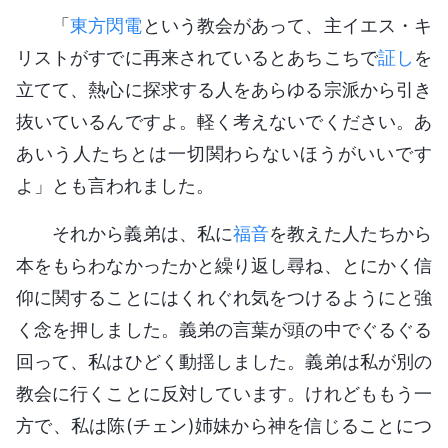
「
東方閃電
という教会があって、主イエス・キ
リストがすでに再来されているとあちこちで
証し
を
立てて、熱心に探求する人をあらゆる宗派から引き
抜いているんですよ。軽く考えないでください。あ
あいう人たちとは一切関わらないほうがいいです
よ」とも言われました。
それから義弟は、私に
福音
を教えた人たちから
本をもらわなかったかと繰り返し尋ね、とにかく信
仰に関することにはくれぐれ気をつけるようにと強
く念を押しました。義弟の言葉が頭の中でぐるぐる
回って、私はひどく動揺しました。義弟は私が別の
教会に行くことに反対しています。けれどももう一
方で、私は陈(チェン)姉妹から神を信じることにつ