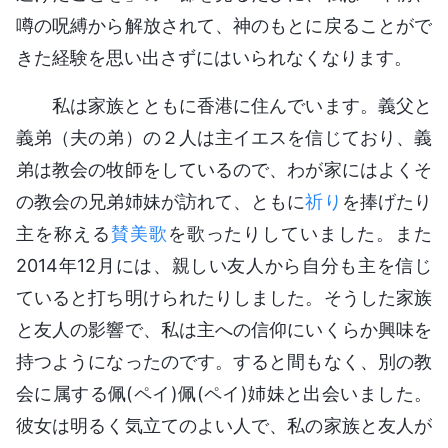
噂の呪縛から解放されて、神のもとに戻ることがで
きた経験を思い出さずにはいられなくなります。
私は家族とともに香港に住んでいます。義父と
義弟（夫の弟）の２人は主イエスを信じており、義
弟は教会の牧師をしているので、わが家にはよくそ
の教会の兄弟姉妹が訪れて、ともに
祈り
を捧げたり
主を称える
賛美歌
を歌ったりしていました。また
2014年12月には、親しい友人から自分も主を信じ
ていると打ち明けられたりしました。そうした家族
と友人の影響で、私は主への信仰にいくらか興味を
持つようになったのです。すると間もなく、別の教
会に属する佩(ペイ)佩(ペイ)姉妹と出会いました。
彼女は明るく気立てのよい人で、私の家族と友人が