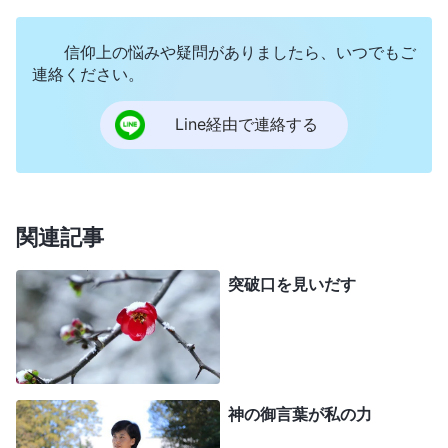
約束を受けることはできなかった。彼らは、神の顔
信仰上の悩みや疑問がありましたら、いつでもご
を仰ぎ見るにも、神の声を聞くことにも相応しくな
連絡ください。
かった。何故なら彼らは神を見捨て、神から与えら
れたものすべてを放棄し、神の教えを忘れてしまっ
Line経由で連絡する
たからである。彼らの心は神から離れて行くばかり
で、それにつれてあらゆる理性と人間性を失って堕
落し、さらに邪悪なものとなった。こうして彼らは
関連記事
死に接近し、神の怒りと罰を受けた。ノアだけが神
を礼拝し、悪を避けたので、神の声を聞くことがで
突破口を見いだす
き、神の指示を聞くことができた。ノアは
神の言葉
の指示に従って箱舟を建て、あらゆる種類の生物を
集めた。こうして一旦全ての準備が整うと、神は世
界に破滅をもたらした。ノアとその家族７人だけが
神の御言葉が私の力
破滅を逃れて生き残ったが、それはノアがヤーウェ