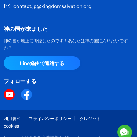
られます。人類を救い清めるために、すべての真理
contact.jp@kingdomsalvation.org
を語ってくださっています。主が再来されたのは、
私たちのような堕落した人間を完全に救うためで
神の国が来ました
す。神の人類への愛と思いやりはこれほどまでに偉
神の国が地上に降臨したのです！あなたは神の国に入りたいです
大なのです！」
か？
姉妹がそのように語るのを聞いて、私は感動に
Line経由で連絡する
震え、心の中で思いました。
フォローする
「私たちはみな心底まで邪悪で、とっくの昔に
神に滅ぼされても当然なのよ。それなのに神のあり
がたい慈しみによって、幸運にもこうして神の家に
入り、神の発せられた御言葉を読み、神を知る機会
利用規約
プライバシーポリシー
クレジット
を与えられている。なんて素晴らしい祝福なんでし
cookies
ょう！」