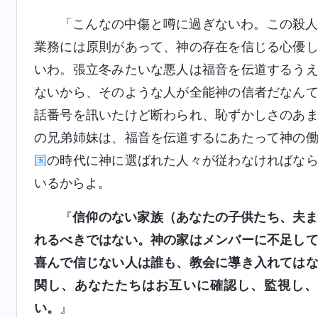
「こんなの中傷と噂に過ぎないわ。この殺
業務には原則があって、神の存在を信じる心優
いわ。張立冬みたいな悪人は福音を伝道するう
ないから、そのような人が全能神の信者だなん
話番号を訊いたけど断わられ、恥ずかしさのあ
の兄弟姉妹は、福音を伝道するにあたって神の
国
の時代に神に選ばれた人々が従わなければな
いるからよ。
『
信仰のない家族（あなたの子供たち、夫
れるべきではない。神の家はメンバーに不足し
喜んで信じない人は誰も、教会に導き入れては
関し、あなたたちはお互いに確認し、監視し、
い。
』