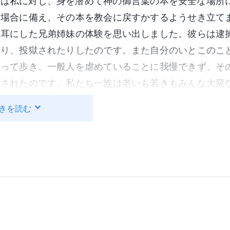
夫は私に対し、身を潜めて神の御言葉の本を安全な場所
た場合に備え、その本を教会に戻すかするようせき立て
前耳にした兄弟姉妹の体験を思い出しました。彼らは逮
たり、投獄されたりしたのです。また自分のいとこのこ
切って歩き、一般人を虐めていることに我慢できず、そ
告されたのです。私たち一族は老いも若きもみんな大変
悪魔なのです。信仰のせいで私が逮捕され、刑務所に入
きを読む
てしまったら、夫と子供に累が及ばないでしょうか？ 
、中国共産党警察が自分を連行し、我が家を家宅捜索し
リオを何度も繰り返し想像しました……私は思わず孤独
して中国で神を信じ、善良な人になり、正しい道を歩む
さらされていると感じました。しかし、中国共産党政府
心が一生私を許さないでしょう。ひたすらさまよい、目
に歩く死体であり、死んだあと神に合わせる顔がありま