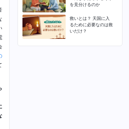
を見分けるのか
音
救いとは？ 天国に入
な
るために必要なのは救
い
いだけ？
電
会
の
て
ら
。
に
な