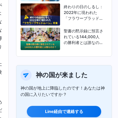
べ
終わりの日のしるし：
2022年に現われた
よ
「フラワーブラッドム
な
ーン」月食
な
聖書の黙示録に預言さ
れている144,000人
導
の勝利者とは誰なの
り
か？
。
た
験
神の国が来ました
、
神の国が地上に降臨したのです！あなたは神
の国に入りたいですか？
あ
だ
Line経由で連絡する