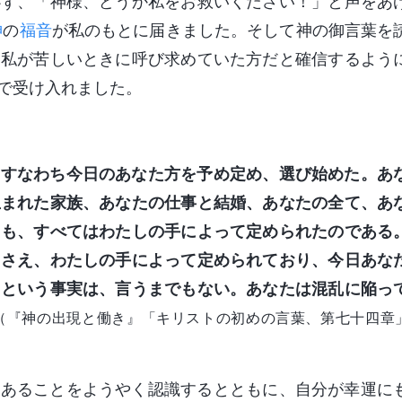
必ず、「神様、どうか私をお救いください！」と声をあ
神
の
福音
が私のもとに届きました。そして神の御言葉を
そ私が苦しいときに呼び求めていた方だと確信するよう
で受け入れました。
、すなわち今日のあなた方を予め定め、選び始めた。あ
生まれた家族、あなたの仕事と結婚、あなたの全て、あ
えも、すべてはわたしの手によって定められたのである
ちさえ、わたしの手によって定められており、今日あな
るという事実は、言うまでもない。あなたは混乱に陥っ
（『神の出現と働き』「キリストの初めの言葉、第七十四章
にあることをようやく認識するとともに、自分が幸運に