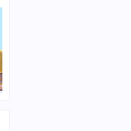
を
獄
で
は
が