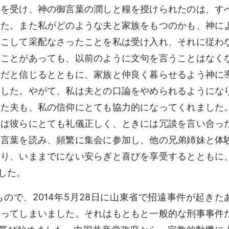
いを受け、神の御言葉の潤しと糧を授けられたのは、す
した。また私がどのような夫と家族をもつのかも、神に
起こして采配なさったことを私は受け入れ、それに従わ
いことがあっても、以前のように文句を言うことはなく
とだと信じるとともに、家族と仲良く暮らせるよう神に
ました。やがて、私は夫との口論をやめられるようにな
見た夫も、私の信仰にとても協力的になってくれました
夫は彼らにとても礼儀正しく、ときには冗談を言い合っ
御言葉を読み、頻繁に集会に参加し、他の兄弟姉妹と体
なり、いままでにない安らぎと喜びを享受するとともに
した。
ので、2014年5月28日に山東省で招遠事件が起きた
わってしまいました。それはもともと一般的な刑事事件