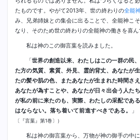
られるものではありません。私はつらくなると
たものです。やがて2013年、世の終わりの
全能
み、兄弟姉妹との集会に出ることで、全能神こ
なり、そのため世の終わりの全能神の働きを喜ん
私は神のこの御言葉を読みました。
「
世界の創造以来、わたしはこの一群の民
た方の気質、素質、外見、霊的背丈、あなたが
たの髪や肌の色、またあなたが生まれた時間さ
あなたが為すことや、あなたが日々出会う人た
が私の前に来たのも、実際、わたしの采配であ
はならない。落ち着いて前進すべきである。
」
〔『言葉』第1巻〕）
私は神の御言葉から、万物が神の御手の中