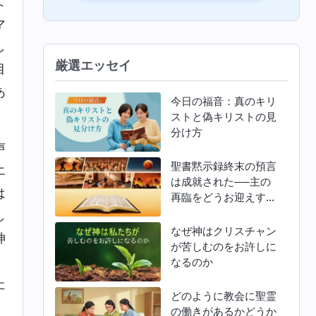
よ
マ
し
厳選エッセイ
目
あ
今日の福音：真のキリ
ストと偽キリストの見
分け方
声
聖書黙示録終末の預言
エ
は成就された──主の
は
再臨をどうお迎えすれ
ばよいか
し
なぜ神はクリスチャン
神
が苦しむのをお許しに
、
なるのか
た
どのように教会に聖霊
の働きがあるかどうか