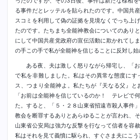
ったのですが、その3日後、事件は新たな様相
る事件だとレッテルを貼られたのです。中国共
スコミを利用して偽の証拠を見境なくでっち上
たのです。たちまち全能神教会についてのあり
にして中国共産党政府の宣伝活動に欺かれてし
の手この手で私が全能神を信じることに反対し始
ある夜、夫は激しく怒りながら帰宅し、「
で私を非難しました。私はその異常な態度にす
ス、つまり全能神よ。私たちが『天なる父』と
「お前は全能神を信じているのか！ テレビで
た。すると、「５・２８山東省招遠市殺人事件
教会を断罪するありとあらゆることが言われ、
山東省公安局は強力な反撃を行なって信者を容
私はそれを見て義憤に駆られ、すぐさま夫にこう