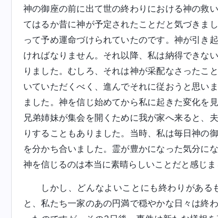
神の御座の前に出て世の終わりにおける神の救
てはるか昔に神が予定されたことだと気づきま
って予め運命づけられていたのです。神が引き
ければなりません。それ以降、私は納得できな
りました。むしろ、それは神が采配なさったこ
いていただくべく、進んでそれに従おうと思い
ました。神を信じ始めてから私に起きた変化を
兄弟姉妹が集会を開くために我が家へ来ると、
りすることもありました。当時、私は毎日神の
を分かち合いました。霊が豊かになった気分に
神を信じるのは本当に素晴らしいことだと感じま
しかし、どんなよいことにも終わりがあるも
と、私たち一家のあの円満で穏やかな日々は終