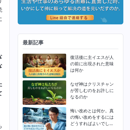
げ
読
に
最新記事
な
復活後に主イエスが人
の前に出現された意味
な
は何か
。
た
なぜ神はクリスチャン
が苦しむのをお許しに
て
なるのか
」
悔い改めとは何か。真
の悔い改めをするには
どうすればよいでしょ
も
うか