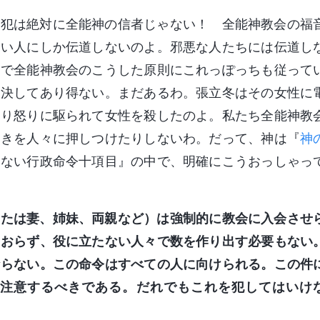
人犯は絶対に全能神の信者じゃない！ 全能神教会の福
しい人にしか伝道しないのよ。邪悪な人たちには伝道し
えで全能神教会のこうした原則にこれっぽっちも従って
て決してあり得ない。まだあるわ。張立冬はその女性に
まり怒りに駆られて女性を殺したのよ。私たち全能神教
働きを人々に押しつけたりしないわ。だって、神は『
神
らない行政命令十項目』の中で、明確にこうおっしゃっ
または妻、姉妹、両親など）は強制的に教会に入会させ
ておらず、役に立たない人々で数を作り出す必要もない
ならない。この命令はすべての人に向けられる。この件
注意するべきである。だれでもこれを犯してはいけ