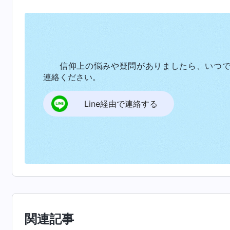
ん。心が締めつけられて苦しくなり、すっかり
感じました。
苦しみのさなか、私は主イエスのこの御言葉
信仰上の悩みや疑問がありましたら、いつ
「
また、からだを殺しても、魂を殺すこと
連絡ください。
で滅ぼす力のあるかたを恐れなさい。
」
（マタイ
Line経由で連絡する
「
自分の命を救おうと思う者はそれを失い
あろう。
」
（マタイによる福音書１６：２５）
主イエスの御言葉は私に信念と力を与え、
こう思いました。
「神はすべての物事と生き物の主権者でい
持つものはどれも神から来たものだから、この重
関連記事