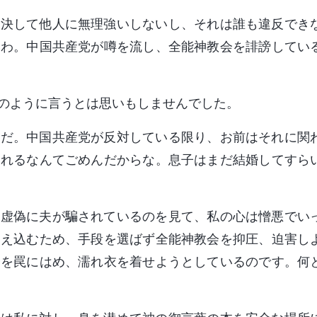
き決して他人に無理強いしないし、それは誰も違反でき
いわ。中国共産党が噂を流し、全能神教会を誹謗してい
のように言うとは思いもしませんでした。
んだ。中国共産党が反対している限り、お前はそれに関
されるなんてごめんだからな。息子はまだ結婚してすら
や虚偽に夫が騙されているのを見て、私の心は憎悪でい
抑え込むため、手段を選ばず全能神教会を抑圧、迫害し
会を罠にはめ、濡れ衣を着せようとしているのです。何