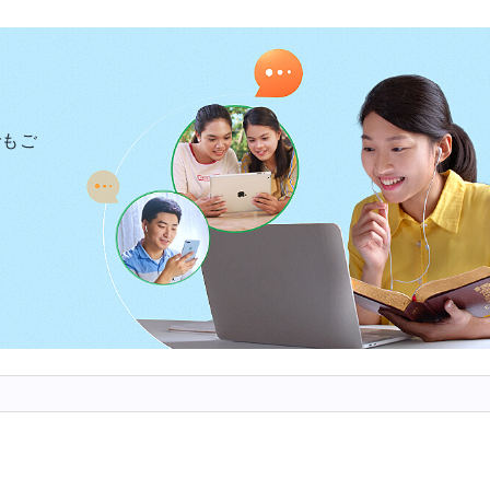
力を失うとともに、とてつもなく否定的な気持ちと弱気
を思い出しました。
でもご
のできない者どもを恐れるな。むしろ、からだも魂も地
による福音書１０：２８）
、わたしのために自分の命を失う者は、それを見いだす
不安と恐怖を私の心から一掃してくれました。そして私
らっしゃり、私のいのちも家庭も神の支配下にある。私
大なときに神を裏切ることはできない」