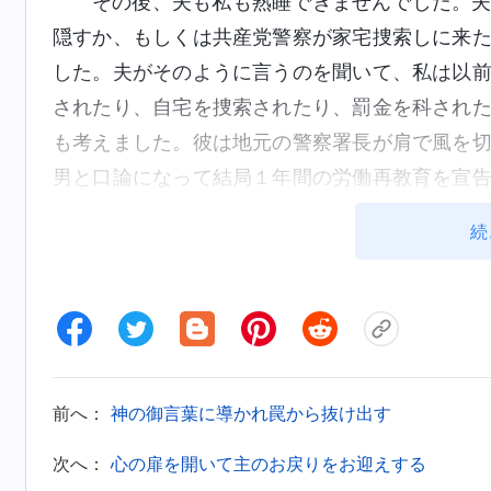
その後、夫も私も熟睡できませんでした。
隠すか、もしくは共産党警察が家宅捜索しに来
した。夫がそのように言うのを聞いて、私は以
されたり、自宅を捜索されたり、罰金を科され
も考えました。彼は地元の警察署長が肩で風を
男と口論になって結局１年間の労働再教育を宣
思いをしました。中国共産党は道理が通じない
続
られてしまったら、そして自宅が家宅捜索され
は眠ることができず何度も寝返りを打ちながら
うえ、夫と子どもも巻き込むという最悪のシナ
恐怖の波が心に押し寄せるのを感じました。そ
がいかに困難で、自分のいのちも絶えず危険に
前へ：
神の御言葉に導かれ罠から抜け出す
よる迫害を恐れて神を裏切ってしまったら、良
もなく生きているだけだとしても、私は本質的
次へ：
心の扉を開いて主のお戻りをお迎えする