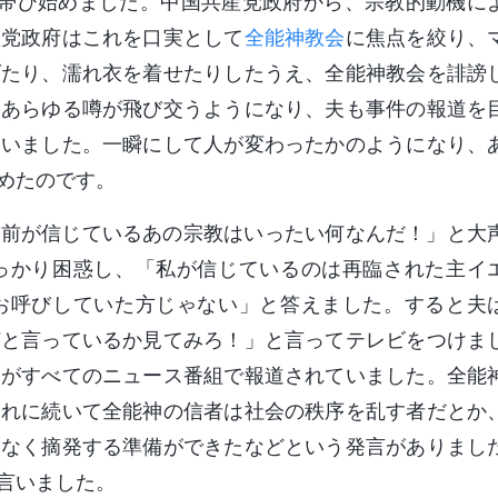
を帯び始めました。中国共産党政府から、宗教的動機に
産党政府はこれを口実として
全能神教会
に焦点を絞り、
げたり、濡れ衣を着せたりしたうえ、全能神教会を誹謗
とあらゆる噂が飛び交うようになり、夫も事件の報道を
まいました。一瞬にして人が変わったかのようになり、
めたのです。
お前が信じているあの宗教はいったい何なんだ！」と大
っかり困惑し、「私が信じているのは再臨された主イ
お呼びしていた方じゃない」と答えました。すると夫
何と言っているか見てみろ！」と言ってテレビをつけま
」がすべてのニュース番組で報道されていました。全能
それに続いて全能神の信者は社会の秩序を乱す者だとか
赦なく摘発する準備ができたなどという発言がありまし
言いました。