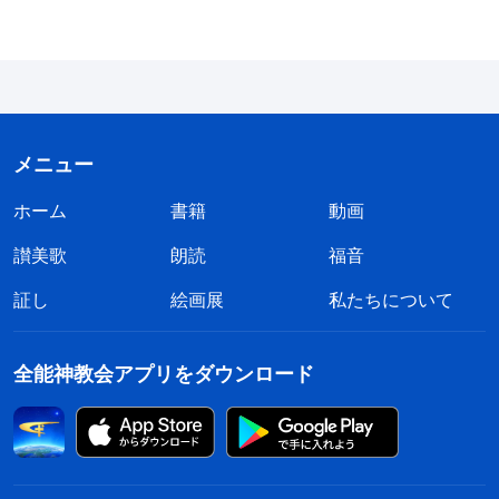
としている試錬の時に、あなたを防ぎ守ろう。わた
しは、すぐに来る。あなたの冠がだれにも奪われな
いように、自分の持っているものを堅く守っていな
さい。勝利を得る者を、わたしの神の聖所における
メニュー
柱にしよう。彼は決して二度と外へ出ることはな
い。そして彼の上に、わたしの神の御名と、わたし
ホーム
書籍
動画
の神の都、すなわち、天とわたしの神のみもとから
讃美歌
朗読
福音
下ってくる新しいエルサレムの名と、わたしの新し
証し
絵画展
私たちについて
い名とを、書きつけよう。耳のある者は、御霊が諸
教会に言うことを聞くがよい」(ヨハネ黙示録 3:7-
全能神教会アプリをダウンロード
13)。「わたしには、あなたがたに言うべきことが
まだ多くあるが、あなたがたは今はそれに堪えられ
ない。けれども真理の御霊が来る時には、あなたが
たをあらゆる真理に導いてくれるであろう。それは