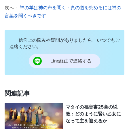
神のために費やしたことを後悔し、神をまったく捨
次へ：
神の羊は神の声を聞く：真の道を究めるには神の
て去ることさえありうるのです。捕えられ投獄され
言葉を聞くべきです
た後、教会を敵に売り渡すことを拒否したにもかか
わらず、後にそれを利用して、他者の前で自分を賛
美し、神の前で達成されたことを自分の手柄にする
信仰上の悩みや疑問がありましたら、いつでもご
人もいます。さらに、他者との人間関係において、
連絡ください。
何かが自分の利益を侵害し始めたとたん、嘘をつい
Line経由で連絡する
て他者をだまさざるをえなくなります。これはほん
の数例に過ぎません。私たちはサタン的な堕落した
性質が清められないと、いつでもどこでも神を裏切
り神に抗う可能性があります。そんなことでいった
関連記事
いどうして勝利者になれるでしょうか？ さらに言
マタイの福音書25章の说
えば、私たちが自分の力だけを頼みにして働き苦労
教：どのように賢い乙女に
し、捕らえ投獄されたときに主の名を否定すること
なって主を迎えるか