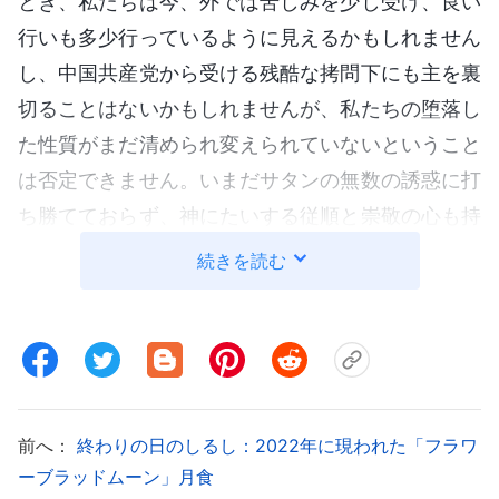
とき、私たちは今、外では苦しみを少し受け、良い
行いも多少行っているように見えるかもしれません
し、中国共産党から受ける残酷な拷問下にも主を裏
切ることはないかもしれませんが、私たちの堕落し
た性質がまだ清められ変えられていないということ
は否定できません。いまだサタンの無数の誘惑に打
ち勝てておらず、神にたいする従順と崇敬の心も持
ち合わせていません。例えば、私たちは自分をすっ
続きを読む
かり捧げ、どこに行っても
福音
を伝えることができ
ても、私たちの動機は、見返りとして、平和な家庭
生活を送ることであったり、天国に入り永遠のいの
ちを得るという祝福を受けることであったりしま
す。私たちは自分の願いが叶えられなかったり、家
前へ：
終わりの日のしるし：2022年に現われた「フラワ
族に災難がふりかかったりしたとたん、神を責め、
ーブラッドムーン」月食