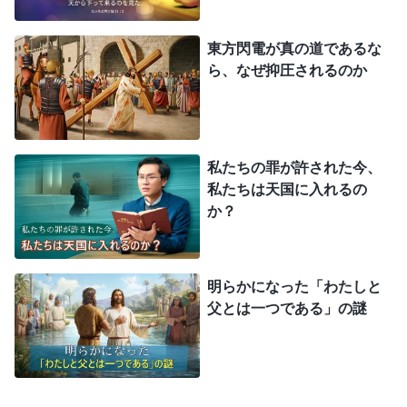
を拒み、無神論者である政府の迫害をとおって証に
立つことができるなら、こういうことこそ神への真
東方閃電が真の道であるな
の信仰を持っているのだと言われるかもしれませ
ら、なぜ抑圧されるのか
ん。けれども、自分の堕落した性質は変わっておら
ず、私たちは自分の堕落した本性や本質にたいする
真の理解を欠いており、まだ神に従い神を恐れ、悪
私たちの罪が許された今、
を避ける人にはなっていません。聖書の言う14万4
私たちは天国に入れるの
千人の勝利者の基準には至っていません。では大い
か？
なる災が起こる前に、神によって勝利者とされるよ
うにするにはどのようにすべきでしょうか。
明らかになった「わたしと
父とは一つである」の謎