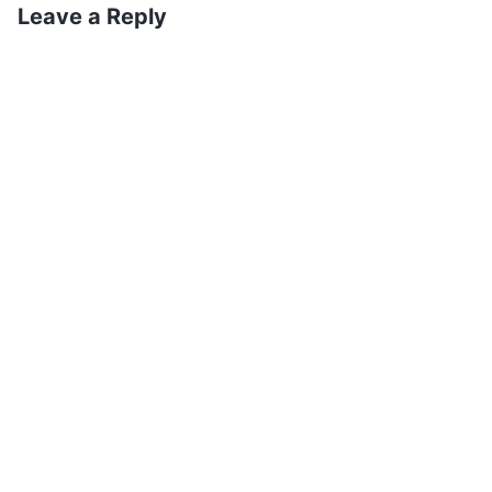
Leave a Reply
どうすれば大いなる災が起こる前に
勝利者とされるのか
14万4千人の勝利者が起こるのは、神が終わり
の日に働きを成しつつある間であると知ることが大
事です。神は終わりの日に別の段階の働きを行っ
て、勝利者の集団を作ると預言しておられます。聖
書を見てみましょう。「ヒラデルヒヤにある教会の
御使に、こう書きおくりなさい。……忍耐について
のわたしの言葉をあなたが守ったから、わたしも、
地上に住む者たちをためすために、全世界に臨もう