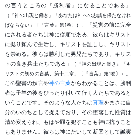
の言うところの『勝利者』になることである」
（『神の出現と働き』「あなたは神への忠誠を保たなけれ
。「災害の前に完全
ばならない」〔『言葉』第1巻〕）
にされる者たちは神に従順である。彼らはキリスト
に拠り頼んで生活し、キリストを証しし、キリスト
を崇める。彼らは勝利した男児たちであり、キリス
トの良き兵士たちである」
（『神の出現と働き』「キ
。
リストの初めの言葉、第十二章」〔『言葉』第1巻〕）
この聖書の預言や
神の言葉
からわかることは、勝利
者は子羊の後をぴったり付いて行く人たちであると
いうことです。そのような人たちは
真理
をまさに自
分のいのちとして捉えており、その堕落した性質は
清め変えられ、もはや罪を犯すことも神に抗うこと
もありません。彼らは神にたいして断固として誠実