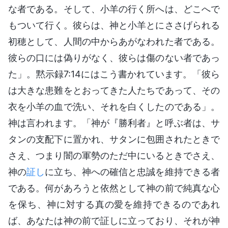
な者である。そして、小羊の行く所へは、どこへで
もついて行く。彼らは、神と小羊とにささげられる
初穂として、人間の中からあがなわれた者である。
彼らの口には偽りがなく、彼らは傷のない者であっ
た」。黙示録7:14にはこう書かれています。「彼ら
は大きな患難をとおってきた人たちであって、その
衣を小羊の血で洗い、それを白くしたのである」。
神は言われます。「神が『勝利者』と呼ぶ者は、サ
タンの支配下に置かれ、サタンに包囲されたときで
さえ、つまり闇の軍勢のただ中にいるときでさえ、
神の
証し
に立ち、神への確信と忠誠を維持できる者
である。何があろうと依然として神の前で純真な心
を保ち、神に対する真の愛を維持できるのであれ
ば、あなたは神の前で証しに立っており、それが神