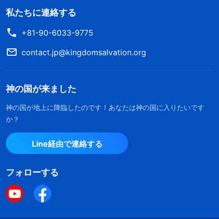
自分から語るのではなく、その聞くところを語り、
私たちに連絡する
きたるべき事をあなたがたに知らせるであろう」
+81-90-6033-9775
(ヨハネによる福音書 16:12-13)。「さばきが神の家
contact.jp@kingdomsalvation.org
から始められる時がきた」
(ペテロの第一の手紙
。これらの節は、ヒラデルヒヤの教会の歓喜、
4:17)
神の国が来ました
御霊が教会に語ること、裁きが神の家から始まるこ
となどについて語っています。これらはすべてご再
神の国が地上に降臨したのです！あなたは神の国に入りたいです
か？
臨と同時に主イエスが行われる働きです。つまり災
いの前に、神は新しい名を名乗り、神の言葉を諸教
Line経由で連絡する
会と分かち、すべての真理を表わし、神の前に来る
ものをみな裁き清めるのです。その人たちの中から
フォローする
神は勝利者の集団を作られます。災いが来る前に聖
書で預言されているような14万4千人の勝利者にな
りたいと私たちが願うなら、まず聖霊が教会に語る