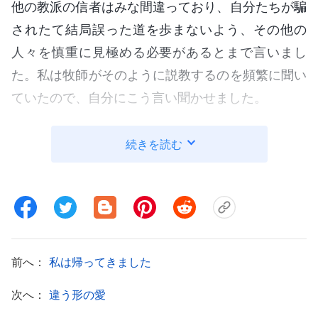
他の教派の信者はみな間違っており、自分たちが騙
されたて結局誤った道を歩まないよう、その他の
人々を慎重に見極める必要があるとまで言いまし
た。私は牧師がそのように説教するのを頻繁に聞い
ていたので、自分にこう言い聞かせました。
「主の来臨が目前に迫ったこの重大なとき、道
続きを読む
を踏み外すわけにはいかない。必ず主への信仰を維
持しなくては」
2016年9月中旬のある日、私は朱姉妹から予期
せぬ電話をもらいました。朱姉妹は私たちの教会に
所属する長年の信者で、熱心な探求者でした。私た
前へ：
私は帰ってきました
ちはいつも親しくしていたので、彼女から電話をも
次へ：
違う形の愛
らってとても嬉しくなりました。そして朱姉妹が興