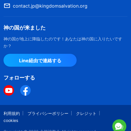
contact.jp@kingdomsalvation.org
11月のある朝、まだ夜も明け切らぬ午前５時過
ぎ、自宅の玄関のベルを鳴りました。ドアを開ける
神の国が来ました
とそこには朱姉妹と、兄弟姉妹が１人ずついまし
神の国が地上に降臨したのです！あなたは神の国に入りたいです
た。私は朱姉妹を見て大いに警戒し、こう思いまし
か？
た。
Line経由で連絡する
「はっきり言わなかったか？ それでもはるば
る我が家に来るなんてどういうことなんだ？ 何を
フォローする
言われても全能神を信じるつもりはない」
私たちは同じ教会の一員としてお互いを長年知
り合う仲でしたが、私は彼らに厳しいことを言って
利用規約
プライバシーポリシー
クレジット
家の中には入れませんでした。私の断固たる態度を
cookies
見た朱姉妹はがっかりした表情を見せ、感情で声を