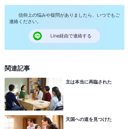
奮気味にこう言うのを私は聞きました。
信仰上の悩みや疑問がありましたら、いつでもご
「兄弟、良いお知らせがあるのよ。主イエスが
連絡ください。
全能神
としてお戻りになったの！ 今回、神は人を
裁き、清め、救う働きをなさるために受肉されたの
Line経由で連絡する
よ！」
私はこの言葉を聞いていささか驚き、心の中で
こう思いました。
関連記事
「朱姉妹は主の道を守っていないんじゃない
主は本当に再臨された
か？ 他の教派に加わってしまったのか？ どうし
てこれほど愚かになってしまったんだ？ 世の終わ
りには偽キリストが現れると、牧師や長老が何度も
繰り返し力説していたのに。どうして彼女は聞いて
天国への道を見つけた
いなかったんだ？ 主がもうすぐ来られるというこ