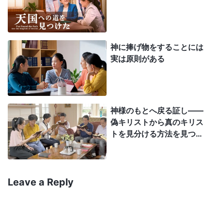
の重大なとき、信仰の中で道に迷ってしまったら、
長年にわたって信仰を実践してきたことが無駄にな
ってしまうのではないか？」
神に捧げ物をすることには
実は原則がある
こう考えた私は恐る恐る朱姉妹に尋ねました。
「姉妹、聖書には世の終わりに偽……」
神様のもとへ戻る証し――
しかし、私が話し終えるのも待たず、朱姉妹は
偽キリストから真のキリス
こう言って話を遮りました。
トを見分ける方法を見つけ
る
「兄弟、主イエスは私たちに『人をさばくな』
と注意なさいました。神に断罪されないよう、自分
Leave a Reply
勝手に判断してはなりません」
姉妹の警告を受け、私は主のこの御言葉につい