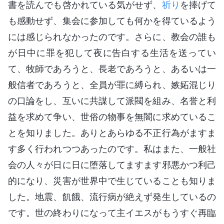
書を読んでも啓かれている気がせず、
祈り
を捧げて
も感動せず、集会に参加しても何かを得ているよう
には感じられなかったのです。さらに、教会の誰も
が日中に罪を犯して夜に告白する生活を送ってい
て、牧師であろうと、長老であろうと、あるいは一
般信者であろうと、全員が罪に縛られ、嫉妬混じり
の口論をし、互いに共謀して派閥を組み、名誉と利
益を求めて争い、世俗の物事を無闇に求めているこ
とを知りました。ありとあらゆる不正行為がますま
す多く行われつつあったのです。私はまた、一般社
会の人々が日に日に堕落してますます邪悪かつ利己
的になり、災害が世界中で生じていることも知りま
した。地震、飢餓、流行病が絶えず発生しているの
です。世の終わりになって主イエスがもうすぐ再臨