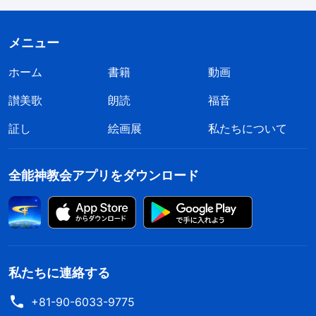
としましたが、私はそのたびにそれを拒否し、私た
ちの教会に戻って主を信じ続けるよう促しました。
メニュー
その後、彼女の全能神への信仰がとても堅く、揺れ
ホーム
書籍
動画
動くことは微塵もないとわかったので、彼女を説得
讃美歌
朗読
福音
を諦めました。そのとき私はこう言いました。
証し
絵画展
私たちについて
「今後、私は自分の主イエスをそのまま信仰す
るから、あなたは全能神を信じればいい。お互いの
全能神教会アプリをダウンロード
邪魔はしないようにしましょう！」
その後、朱姉妹が世の終わりの神の働きを
証し
しようと電話してくるたび、私は口実をもうけて彼
女を避けました。こうして世の終わりの神の働きを
私たちに連絡する
拒絶し続けたのですが、彼女は私に福音を宣べ伝え
+81-90-6033-9775
ようとするのを諦めませんでした。