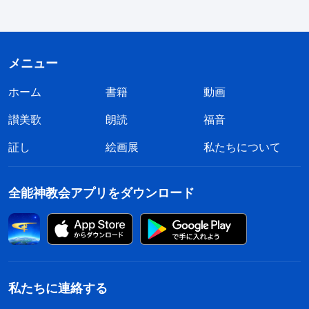
れ、神に捧げ物を行うことは被造物の本分、義務で
あり、神のために自分を費やすことは彼らが果たす
べき責務である。これは当然の道理であり義務であ
メニュー
る。各人がこの事柄をいかに理解しているかにかか
ホーム
書籍
動画
わらず、神の働きのために自身の負担分を捧げるべ
きである。十分の一を捧げようと主張する者もいれ
讃美歌
朗読
福音
ば、異なる形で献金する者もいる。それは自発的に
証し
絵画展
私たちについて
捧げられている限り、神は喜んで受け取られる。神
の家の規定では、神への信仰歴が一年未満の者は捧
全能神教会アプリをダウンロード
げ物を行うことを一時的に免除され、貧しい者は捧
げ物を義務付けられず、各自の信仰に従って捧げ物
を行うことが許される、とだけ規定している。教会
は家庭の争いにつながるような捧げ物は受け入れな
私たちに連絡する
い。献金する者は何度か
祈り
、自身が完全に自発的