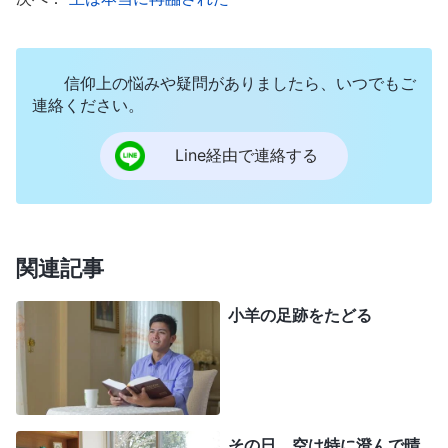
のを見て非常に感動しました。それで私は尚もお金
を捧げて善行を積みたいと思ったのです。
信仰上の悩みや疑問がありましたら、いつでもご
ある時、私は教会の姉妹楊(ヤン)さんが福音の
連絡ください。
伝道でひどく疲れているのを見たので、福音の働き
への支援の印に三百元を渡し、貯めていたお金を神
Line経由で連絡する
にも捧げました。すると意外なことに、楊(ヤン)さ
んが私にとても真剣に言いました。「李さん、全能
神教会で私たちがすることには全て原則がありま
関連記事
す。献金もそうです。お金をただ受け取るわけには
いきません」
小羊の足跡をたどる
彼女にそう言われて、私は非常に困惑し、「神
に捧げ物をするのは全く当然のことだ。宗教では主
を信じる者はいつも捧げ物をしなかったのか。どん
その日、空は特に澄んで晴