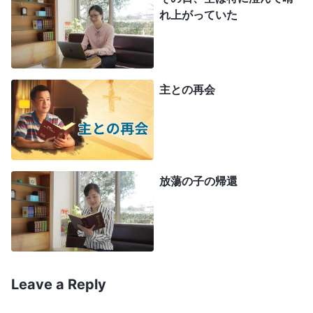
な原則が必要なのか」と思いました。それでこう言
れ上がっていた
いました。「私は主を信じる者として、他の教会の
集会に行ったことがあり、そこの牧師たちはよく捧
げ物をすることについて説教して、献金するように
主との再会
兄弟姉妹に訴えていました。私もよく献金していま
した。でも牧師が献金の原則などという話について
説教するのは聞いたことがありません。献金に関し
て全能神教会と他の教派には何か違いがあるのです
放蕩の子の帰還
か」
楊さんは愛想よく言いました。「神に捧げ物を
するのは然るべきことですし、私たちが被造物とし
て果たすべき本分です。でも、捧げ物をすることに
Leave a Reply
は原則があり、またそれ以上に求めるべき
真理
があ
ります。先ず献金に関する教会の原則を見てみまし