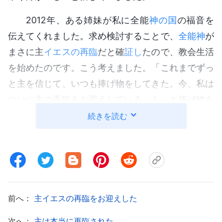
2012年、ある姉妹が私に全能
神の国
の福音を
伝えてくれました。求め検討することで、
全能神
が
まさに主
イエスの再臨
だと確
証し
たので、教会生活
を始めたのです。こう考えました。「これまでずっ
と主を信じて、いつも捧げ物をしてきた。今、私は
ついに主の再臨をお迎えしている。もっと捧げ物を
することで神様の愛に報いたい」しかし、
全能神教
続きを読む
会
には献金箱がないことを知り、思いました。「宗
教界の牧師や長老は捧げ物をする教えをいつも説く
のに、なぜ全能神教会の責任者はこのことに関心が
ないのだろう。」私には自分なりの考えがありまし
たが、兄弟姉妹が皆敬虔な生活を送り、福音の伝道
前へ：
主イエスの再臨をお迎えした
と神の証しに自らを捧げ費やし、善行を積んでいる
次へ：
主は本当に再臨された