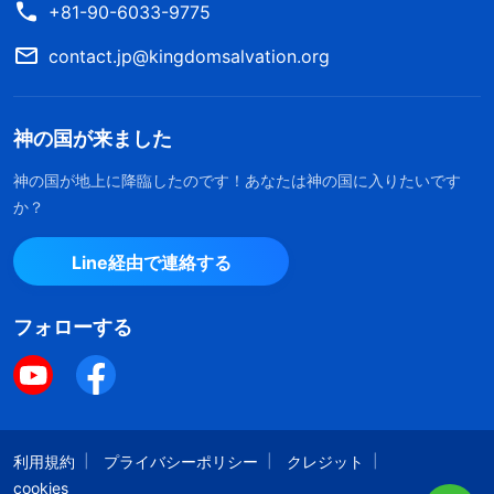
であり決して後悔しないという確信して初めて献金
+81-90-6033-9775
することを許可される。……
contact.jp@kingdomsalvation.org
捧げ物をするための原則は以下の通りである。
神の働きを知らねばならず、神への信仰を通して真
神の国が来ました
理を本当に認識したと悟ることができるようになる
神の国が地上に降臨したのです！あなたは神の国に入りたいです
と、人間としての生き方を知り、完全な救いを得る
か？
道を歩み、神の愛による御恩を感じ、自身の良心が
Line経由で連絡する
安らぐように人としての自身の義務を果たさなけれ
ばならないと感じる。
フォローする
この時に捧げ物をするならば、それは全く自発
的であり、同時に良心と理知を有しているため、喜
びと慰めを感じる。たとえ長年神を信じていても、
利用規約
プライバシーポリシー
クレジット
自分が真理の追求者だともやがて完全な救いを得る
cookies