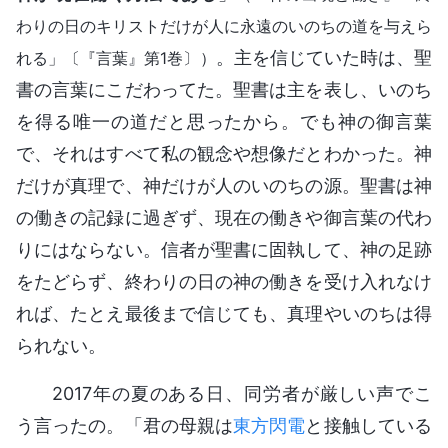
わりの日のキリストだけが人に永遠のいのちの道を与えら
。主を信じていた時は、聖
れる」〔『言葉』第1巻〕）
書の言葉にこだわってた。聖書は主を表し、いのち
を得る唯一の道だと思ったから。でも神の御言葉
で、それはすべて私の観念や想像だとわかった。神
だけが真理で、神だけが人のいのちの源。聖書は神
の働きの記録に過ぎず、現在の働きや御言葉の代わ
りにはならない。信者が聖書に固執して、神の足跡
をたどらず、終わりの日の神の働きを受け入れなけ
れば、たとえ最後まで信じても、真理やいのちは得
られない。
2017年の夏のある日、同労者が厳しい声でこ
う言ったの。「君の母親は
東方閃電
と接触している