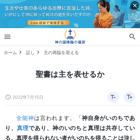
ホーム
証し
主の再臨を迎える
聖書は主を表せるか
2022年7月15日
全能神
は言われます。「
神自身がいのちであ
り、
真理
であり、神のいのちと真理は共存してい
る。真理を得られない者がいのちを得ることは決し