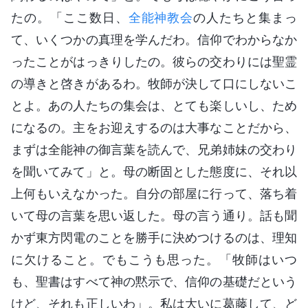
たの。「ここ数日、
全能神教会
の人たちと集まっ
て、いくつかの真理を学んだわ。信仰でわからなか
ったことがはっきりしたの。彼らの交わりには聖霊
の導きと啓きがあるわ。牧師が決して口にしないこ
とよ。あの人たちの集会は、とても楽しいし、ため
になるの。主をお迎えするのは大事なことだから、
まずは全能神の御言葉を読んで、兄弟姉妹の交わり
を聞いてみて」と。母の断固とした態度に、それ以
上何もいえなかった。自分の部屋に行って、落ち着
いて母の言葉を思い返した。母の言う通り。話も聞
かず東方閃電のことを勝手に決めつけるのは、理知
に欠けること。でもこうも思った。「牧師はいつ
も、聖書はすべて神の黙示で、信仰の基礎だという
けど、それも正しいわ」。私は大いに葛藤して、ど