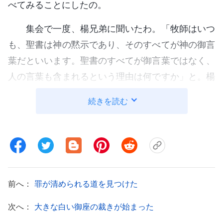
べてみることにしたの。
集会で一度、楊兄弟に聞いたわ。「牧師はいつ
も、聖書は神の黙示であり、そのすべてが神の御言
葉だといいます。聖書のすべてが御言葉ではなく、
人の言葉も含まれるという理由は何ですか」と。楊
兄弟は辛抱強く答えてくれた。「宗教界の多くの人
続きを読む
が、聖書は神の黙示であり、そのすべてが御言葉だ
という立場ですが、本当に御言葉に基づいているか
は誰も調べていない。本当のところ、聖霊も、主イ
エスもそう仰ったことはなく、預言書にも書かれて
いません。『聖書は、すべて神の霊感を受けて書か
前へ：
罪が清められる道を見つけた
れた』とはパウロの言葉ですが、パウロは普通の人
間であり、その言葉は真理ではありません。事実を
次へ：
大きな白い御座の裁きが始まった
調べず、その言葉だけで、聖書のすべてが神の御言