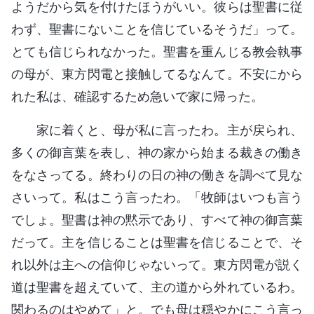
ようだから気を付けたほうがいい。彼らは聖書に従
わず、聖書にないことを信じているそうだ」って。
とても信じられなかった。聖書を重んじる教会執事
の母が、東方閃電と接触してるなんて。不安にから
れた私は、確認するため急いで家に帰った。
家に着くと、母が私に言ったわ。主が戻られ、
多くの御言葉を表し、神の家から始まる裁きの働き
をなさってる。終わりの日の神の働きを調べて見な
さいって。私はこう言ったわ。「牧師はいつも言う
でしょ。聖書は神の黙示であり、すべて神の御言葉
だって。主を信じることは聖書を信じることで、そ
れ以外は主への信仰じゃないって。東方閃電が説く
道は聖書を超えていて、主の道から外れているわ。
関わるのはやめて」と。でも母は穏やかにこう言っ