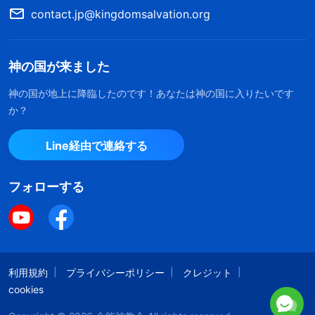
ず、聖書はすべて神の黙示で、神の御言葉だと思っ
contact.jp@kingdomsalvation.org
てた。でも、その理解が間違っていると気づいた
の。
神の国が来ました
集会の後、楊兄弟の交わりについてよく考え
神の国が地上に降臨したのです！あなたは神の国に入りたいです
て、そのとき読んだ全能神の御言葉を読み直した。
か？
全能神は言われます。「
今日、聖書は神であり、神
Line経由で連絡する
は聖書であると人々は信じている。また、聖書のす
べての言葉は神が語った唯一の言葉であって、それ
フォローする
らはどれも神によって述べられたと信じている。神
を信じる人々は、旧約と新約の六十六書はすべて人
間が書いたものだが、みな神から霊感を受けてお
り、聖霊の発言を記録しているとさえ考えている。
利用規約
プライバシーポリシー
クレジット
これは人の誤った理解であって、事実とまったく一
cookies
致していない。実際、預言書を別にして、旧約の大