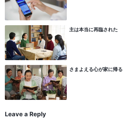
のちであり、真理を表せる唯一の存在。人には神の
御言葉を表すことも真理を表すこともできません。
神は神、人は人です。人と神の御言葉が、同じ立場
主は本当に再臨された
に立つことはなく聖書にある人の言葉、パウロの言
葉を
神の言葉
とするのは神への冒涜です。聖書が、
神の黙示であるとか、そのすべてが神の御言葉だと
いう考えは、人間の解釈であり、事実に基づいてい
さまよえる心が家に帰る
ません」。
この楊兄弟の交わりに、私は納得したわ。聖書
は人の言葉を含み、すべてが御言葉ではない。で
も、すぐにすべてを受け入れられず、こう思った。
Leave a Reply
「宗教界全体が、聖書はすべて神の黙示と考えて
る。みんな間違っているというの？」その時、私は