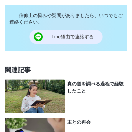
葉だとやみくもに信じるのは、独断的ではないです
信仰上の悩みや疑問がありましたら、いつでもご
か。本当のところ、預言書の中で、神の黙示、神の
連絡ください。
御言葉はほんの一部で、それらはすべて、『ヤーウ
ェが言われた』『ヤーウェが話された』『イザヤの
Line経由で連絡する
黙示』といった言葉で明確に示されています。残り
は人の言葉であり、人間による神の働きの記録なの
です。何の根拠もなく、聖書にある人の言葉を神の
関連記事
黙示とし、神の御言葉だと言い張るのは、混乱や誤
解を招きませんか。主イエスの御言葉と黙示録の預
真の道を調べる過程で経験
したこと
言を除けば、新約聖書の大半は弟子や使徒の手紙で
あり、それは人の認識なのです。そこには聖霊の啓
きがあり、真理にもかなっていて、確かにためにな
りますがやはり人の言葉なのです。神の御言葉、神
主との再会
の黙示と呼ぶことはできません。神は真理、道、い