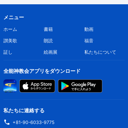
らに一方は３か月と10日、もう一方は3か月となっ
ています。また四
福音
書のペテロによる主の否認に
メニュー
ついて、マタイによる福音書26章75節は、『
鶏が
ホーム
書籍
動画
鳴く前に、三度わたしを知らないと言うであろう
』
讃美歌
朗読
福音
マルコによる福音書14章72節は、『
にわとりが二
証し
絵画展
私たちについて
度鳴く前に、三度わたしを知らないと言うであろ
う
』とあり、同じ出来事なのに時間のずれがある。
全能神教会アプリをダウンロード
これが示すのは、聖書の一部は人の記録であり、神
の黙示ではないということ」。
私は楊兄弟の交わりに言葉を失ってこう思っ
た。「そうだわ！ 同じ出来事の記録なのに、書物
私たちに連絡する
によって記載が違う。本当に聖霊の言葉なら、こん
な違いはないはず」。このことにまったく気づか
+81-90-6033-9775