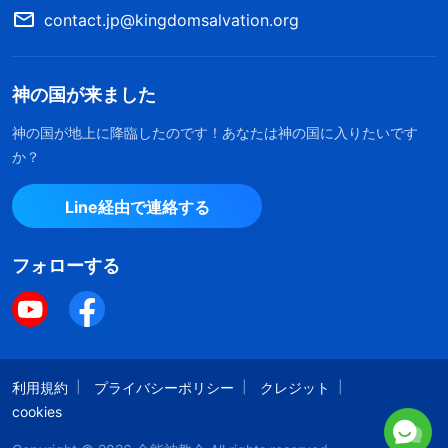
contact.jp@kingdomsalvation.org
後の日の神の働きを調べて受け入れるのを防ぐため
です。この真実を理解せず見識もない多くの者は、
深く考えもせずにこうした噂をうのみにして誤った
神の国が来ました
考えを広めています。人々を悩ませ、人々が真の道
神の国が地上に降臨したのです！あなたは神の国に入りたいです
を受け入れるのを妨げることによって、サタンの命
か？
令に従っているのです。そうした者がサタンの共犯
Line経由で連絡する
者となり、神と敵対する邪悪な存在となるのです。
そのため私たちは無神論者の中国共産党政府は神の
フォローする
敵であり、神の働きについて調べさせまいとする牧
師や長老は、現代のパリサイ人だとしっかり認識す
る必要があります。インターネット上の噂はすべ
て、私たちを神のほうに向かせまいとするサタンの
利用規約
プライバシーポリシー
クレジット
計画の一部であると見なくてはならず、真の道につ
cookies
いて調べたければ、神の御言葉だけに耳を傾けてサ