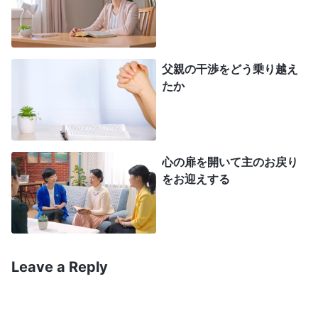
まい。わたしを知ろうとすることが肝要だが、実践
に注意を注ぐことを怠ってはならない。わたしが直
接言葉によってあなたがたに識見を明らかにしてい
父親の干渉をどう乗り越え
るのは、あなたがたがわたしの導きに従い、自分の
たか
願望や意図をもつことをやめることができることを
願ってのことである。
」
（『神の出現と働き』「全宇
宙への
神の言葉
、第六章」〔『言葉』第1巻〕）
心の扉を開いて主のお戻り
をお迎えする
それからリン兄はこうも話してくれました。
「神の御言葉から、あなたの身に起こったこと
は霊界での戦いで、あなたはサタンの誘惑に直面し
Leave a Reply
ていたのがわかりますよね。神は終わりの日に受肉
されて、人類を救うために御言葉を発しておられる
のです。そうすることで神は、私たちがその御言葉