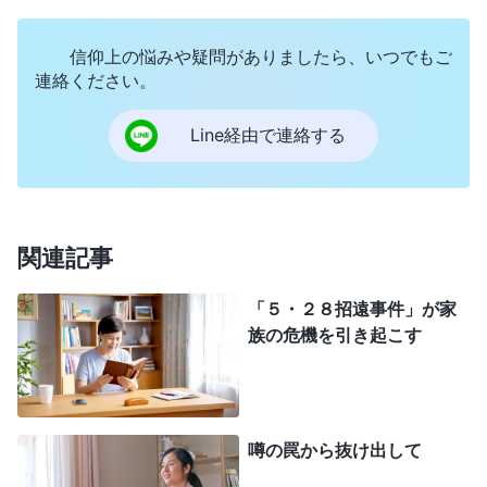
いのかわかりません。どうか私をお導きになり道を
信仰上の悩みや疑問がありましたら、いつでもご
お示しください……」
連絡ください。
その後、リン兄にその日の出来事を話すと、
Line経由で連絡する
彼は私のために、次のような全能神の御言葉を見つ
けてくれました。
「
サタンはいつでも人間がわたしについて心に
関連記事
もつ認識をむさぼっている。そして、つねに牙と爪
をむき出して、死闘の最期の苦しみの中にある。あ
「５・２８招遠事件」が家
族の危機を引き起こす
なたがたは、今このときに、サタンの欺きに満ちた
策略によって捕らえられたいのか。あなたがたは、
わたしの働きの最後の段階が完成する瞬間に、いの
ちを断たれたいのか。まことに、あなたがたは再び
噂の罠から抜け出して
わたしが寛容さを示すことを待っているのではある