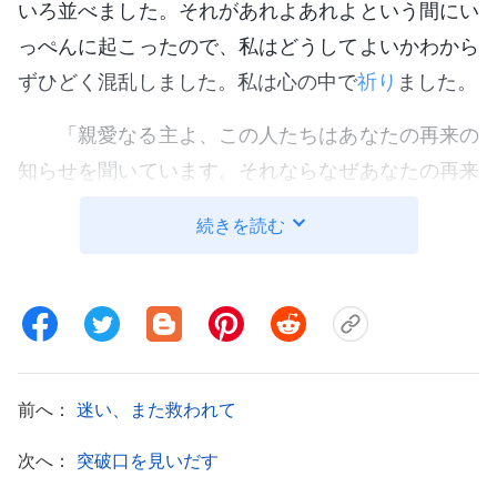
いろ並べました。それがあれよあれよという間にい
っぺんに起こったので、私はどうしてよいかわから
ずひどく混乱しました。私は心の中で
祈り
ました。
「親愛なる主よ、この人たちはあなたの再来の
知らせを聞いています。それならなぜあなたの再来
について調べることににちっとも関心を示さないの
続きを読む
でしょうか？ なぜネット上の噂を目にしただけ
で、あなたに敵対し非難するようなことを言うので
しょうか？ 全能神はとても多くの真理を表してお
られます。ということは、全能神があなたの再来で
あられることを証明しているのではありません
前へ：
迷い、また救われて
か？ あの人たちはなぜ全能神への私の信仰に反対
するのでしょうか？ もしかして間違っているのは
次へ：
突破口を見いだす
私なのでしょうか？ おお主よ、私にはどうしてよ