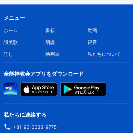
て主の働きを非難し敵対しました。デマを広め偽り
の証言を伝えて、主イエスを中傷し冒涜したので
メニュー
す。たとえば彼らは主イエスが悪魔のかしらベルゼ
ホーム
書籍
動画
ブブの力を使って悪魔を追い払っていると主張して
讃美歌
朗読
福音
冒涜し、主イエスはカエサルに税を納めないよう地
証し
絵画展
私たちについて
元の市民をそそのかしたと言って中傷し、買収した
兵士に、主イエスは復活しておらず、その亡骸を弟
全能神教会アプリをダウンロード
子たちがひそかに持ち去ったという嘘の証言をさせ
ています。神が終わりの日の新たな働きをなさるた
めに受肉されると、中国共産党政府は中国を無神論
地帯にしようと試みて、自らの生活と地位を守るこ
とを望む多くの宗教の牧師と長老とともに、全能神
私たちに連絡する
と全能神教会にかんする無数の嘘や偽の証言をばら
+81-90-6033-9775
撒きはじめました。人々を欺き脅かして、人々が最