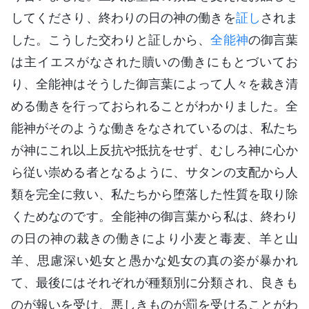
してくださり、終わりの日の神の働きを
証し
されま
した。こうした交わりと証しから、
全能神
の御言葉
は主イエスがなされた贖いの働きにもとづいてお
り、全能神はそうした御言葉によって人々を裁き清
める働きを行っておられることがわかりました。全
能神がそのような働きをなされているのは、私たち
が神にこれ以上反抗や抵抗をせず、むしろ神に心か
ら従い崇める者となるように、サタンの支配から人
類を完全に救い、私たちから堕落した性質を取り除
くためなのです。全能神の御言葉から私は、終わり
の日の神の裁きの働きにより小麦と毒麦、羊と山
羊、思慮深い処女と愚かな処女の真の姿が暴かれ
て、最後にはそれぞれが種類別に分類され、良きも
のが報いを受け、悪しきものが罰を受けることがわ