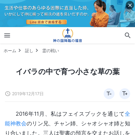
ホーム
証し
霊の戦い
イバラの中で育つ小さな草の葉
2019年12月17日
2016年11月、私はフェイスブックを通じて
全
能神教会
のリン兄、チャン姉、シャオシャオ姉と知
り合いました。三人は聖書の預言を交えたお話しを