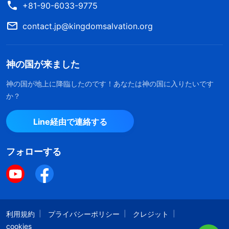
の御言葉をどう理解すべきでしょう？ 偽キリスト
+81-90-6033-9775
に惑わされず、主をお迎えするにはどうすればいい
contact.jp@kingdomsalvation.org
でしょう？」
チャン兄弟はこう答えた。「聖書を読めばわか
神の国が来ました
りますが、主の再来時には、人を惑わす偽キリスト
神の国が地上に降臨したのです！あなたは神の国に入りたいです
や預言者が現われます。牧師たちがこの聖句を使
か？
い、偽キリストや預言者に気をつけろと言うので、
Line経由で連絡する
それが信仰で重要なんだと、大半の人が思っていま
す。主の到来の知らせは偽りだと考えているんで
フォローする
す。でもそれは、主イエスの御言葉の真意と一致し
てますか？ 主イエスは言われました。『
そのと
き、だれかがあなたがたに「見よ、ここにキリスト
がいる」、また、「あそこにいる」と言っても、そ
利用規約
プライバシーポリシー
クレジット
れを信じるな。にせキリストたちや、にせ預言者た
cookies