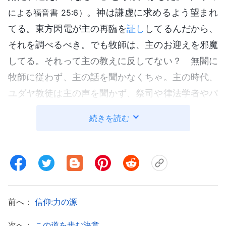
。神は謙虚に求めるよう望まれ
による福音書 25:6）
てる。東方閃電が主の再臨を
証し
してるんだから、
それを調べるべき。でも牧師は、主のお迎えを邪魔
してる。それって主の教えに反してない？ 無闇に
牧師に従わず、主の話を聞かなくちゃ。主の時代、
ユダヤ教徒は主の声を聞かず、祭司や律法学者やパ
リサイ人に従い、主を断罪して抵抗した。主イエス
続きを読む
を十字架にかけて神に懲罰されたわ。そこから教訓
を学ばなきゃ！ 黙示録にこうある。『
耳のある者
は、御霊が諸教会に言うことを聞くがよい
』
（ヨハ
。戻られた主は言葉を語られ
ネの黙示録 2章、3章）
る。主をお迎えするには、神の声を聞き分けなき
前へ：
信仰:力の源
ゃ。全能神の御言葉は神の声か、主イエスの再来な
のかを確かめるの」。そして母は、『
終わりの日の
次へ：
この道を歩む決意