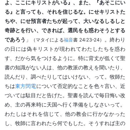
よ、ここにキリストがいる』、また、『あそこにい
る』と言っても、それを信じるな。にせキリストた
ちや、にせ預言者たちが起って、大いなるしるしと
奇跡とを行い、できれば、選民をも惑わそうとする
であろう
」
。終わり
（マタイによる
福音
書 24:23-24）
の日には偽キリストが現われてわたしたちを惑わ
す、だから気をつけるように。特に背丈が低くて聖
書の知識がない人は、他の教派の教えを聞いたり、
読んだり、調べたりしてはいけない、って。牧師た
ちは
東方閃電
について否定的なことを色々言い、近
づいては駄目だと告げた。聖書を読んで毎日悔い改
め、主の再来時に天国へ行く準備をしなさいって。
わたしはそれを信じて、他の教会に行かなかった
し、牧師に言われたら何でもした。そうすれば主の