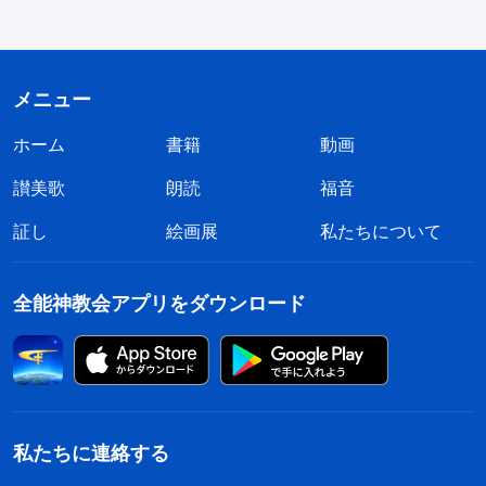
。主をお迎えしたい。東方閃電
イによる福音書 7:7）
が再来を証ししてるんだから、賢い乙女になって調
べるべき。それが神の御旨なの！ そこで、自分の
メニュー
困惑をみんなに伝えた。「主イエスは言われまし
ホーム
書籍
動画
た。『
そのとき、だれかがあなたがたに「見よ、こ
こにキリストがいる」、また、「あそこにいる」と
讃美歌
朗読
福音
言っても、それを信じるな。にせキリストたちや、
証し
絵画展
私たちについて
にせ預言者たちが起って、大いなるしるしと奇跡と
を行い、できれば、選民をも惑わそうとするであろ
全能神教会アプリをダウンロード
う
』
。牧師と長老は
（マタイによる福音書 24:23-24）
この聖句を引いて、終わりの日には偽キリストと、
主の到来の知らせに気をつけろと言ってます。だか
ら惑わされるのを恐れて主の到来を調べようとしま
私たちに連絡する
せんが、正しい実践じゃないようですね。では、主