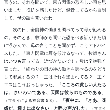
言うの。それを聞いて、東方閃電の恐ろしい噂を思
い出した。抵抗を感じたけど、録音してるから自制
して、母の話を聞いたわ。
次の日、全能神の働きを調べてって母が勧める
の。そのとき、牧師から聞いた恐るべき話がまた頭
に浮かんで、母の言うことを聞かず、こうアドバイ
スした。「東方閃電に耳を傾けるなって、牧師さん
はいつも言ってる。近づかないで！」母は辛抱強く
言った。「終わりの日の神の働きを調べるのをどう
して邪魔するの？ 主はそれを望まれてる？ 主イ
エスはこうおっしゃった。『
こころの貧しい人たち
は、さいわいである、天国は彼らのものである
』
。『
夜中に、「さあ、花
（マタイによる福音書 5:3）
婿だ、迎えに出なさい」と呼ぶ声がした
』
（マタイ