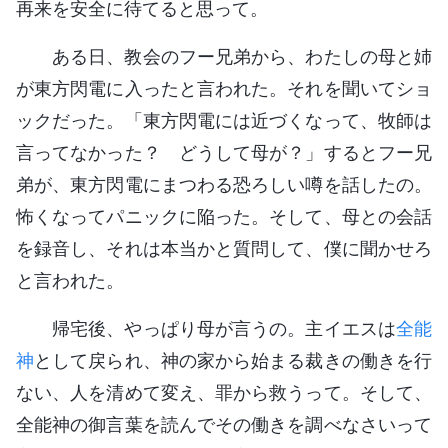
再来を安全に待てると思って。
ある日、教会のフー兄弟から、わたしの母と姉
が東方閃電に入ったと言われた。それを聞いてショ
ックだった。「東方閃電には近づくなって、牧師は
言ってなかった？ どうして母が？」するとフー兄
弟が、東方閃電にまつわる恐ろしい噂を話したの。
怖くなってパニックに陥った。そして、母との会話
を録音し、それは本当かと質問して、僕に聞かせろ
と言われた。
帰宅後、やっぱり母が言うの。主イエスは
全能
神
として戻られ、神の家から始まる裁きの働きを行
ない、人を清めて変え、罪から救うって。そして、
全能神の御言葉を読んでその働きを調べなさいって