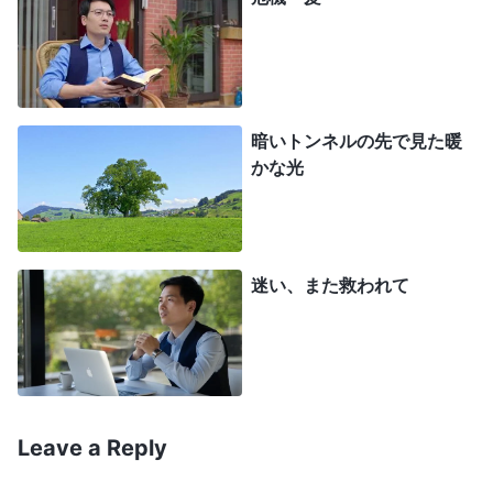
すると母が、
全能神教会
の交わりを聞きなさい
とアドバイスしてくれた。ためらったけど、そうす
ると言ったわ。最初は聞いてもわからなかったけ
ど、人を救う神の経営計画の奥義や、三段階の働き
暗いトンネルの先で見た暖
の話になると、すぐに引き込まれて新鮮だと感じ
かな光
た。何度も聖書研究会に入ったけど、こんなことは
初耳。集会のあと、考えがすっかり変わって、終わ
りの日の神の働きを調べて録音は消すことにした。
迷い、また救われて
次の集会で、チャンという兄弟が賢い乙女と愚かな
乙女の話をしたの。「賢い乙女が賢いのは、主の出
現を渇望し、神の声に耳を澄ますから。主が来られ
たと聞くと、積極的に探求する。何にも縛られず、
自分の観念に固執しない。神の声だと判断すれば、
Leave a Reply
神を迎えて付き従う。そうした人は偽キリストに騙