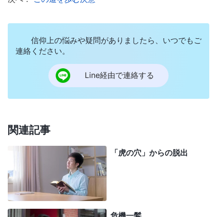
キリストが語る言葉
』という本を手に取ったけど、
それを見て嫌な気持ちになって、部屋に戻った。で
信仰上の悩みや疑問がありましたら、いつでもご
も冷静になって、母の言葉を振り返ってみたの。神
連絡ください。
の声を聞き分けられるようになって、謙虚に探求す
ることは、主の教えと一致してる。東方閃電が主の
Line経由で連絡する
再臨を証ししてるんだから、全能神の御言葉を読ま
ず、無闇に牧師に従うのは、早まってるかも。全能
神が主イエスの再来なのに、それを受け入れなけれ
関連記事
ば、主をお迎えする機会を失わない？ すると、終
わりの日に偽キリストが現われるという牧師の言葉
「虎の穴」からの脱出
を思い出した。迷ってしまえば、信仰が無駄にな
る。すっかり当惑したわ。誰の言うことを聞けばい
いの？ そこで主の前に出て、お導きを求めたわ。
危機一髪