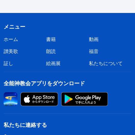
ないと。主イエスもおっしゃってる。『
わたしの羊
はわたしの声に聞き従う
』
（ヨハネによる福音書
メニュー
。全能神の御言葉は、真のキリストと偽キリ
10:27）
ストについての真理をはっきり説いてる。キリスト
ホーム
書籍
動画
は人の子として受肉した神。キリストは神自身だか
讃美歌
朗読
福音
ら、真理を表わし人を救う働きができる。偽キリス
証し
絵画展
私たちについて
トは堕落した人だし模造品。真理を表わし人類を救
うなんて無理。しるしと奇跡を見せて人を惑わすだ
全能神教会アプリをダウンロード
け。終わりの日、全能神は裁きの働きのために来
る。つまり、人を徹底的に清めて救うため、真理を
表わすの。全能神の御言葉をもっと読めば、真のキ
リストと偽キリストを見分け、神の御声を聞いて主
の再臨をお迎えできる……」でも母はもう聞いてま
私たちに連絡する
せんでした。全能神の御言葉を読もうと思ったけ