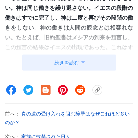
い。神は同じ働きを繰り返さない。イエスの段階の
働きはすでに完了し、神は二度と再びその段階の働
きをしない。神の働きは人間の観念とは相容れな
い。たとえば、旧約聖書はメシアの到来を預言し、
この預言の結果はイエスの出現であった。これはす
でに起きたことであり、別のメシアがまた来るとい
続きを読む
うのは間違っている。イエスはすでに一度来た。だ
から、イエスがこの時代に再び来るというのは間違
いである。すべての時代には一つの名前があり、名
前はそれぞれ各時代の特徴を含んでいる。人間の観
念では、神は常にしるしや不思議を見せ、病人を癒
前へ：
真の道の受け入れを阻む障壁はなぜこれほど多い
やし、悪霊を追い払い、いつでもイエスのようでな
のか？
ければならない。しかし今回神はまったくそのよう
ではない。もし終わりの日に神がいまだにしるしや
次へ：
家族に軟禁された日々