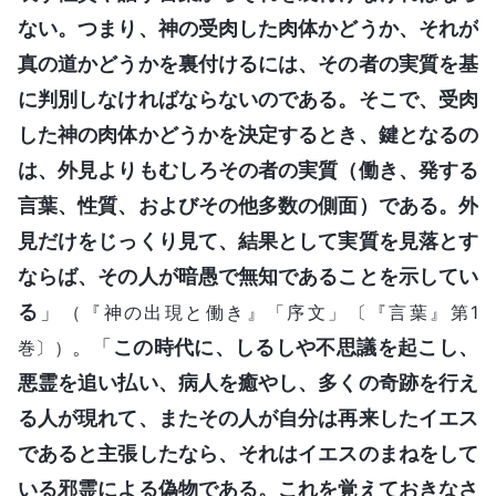
ない。つまり、神の受肉した肉体かどうか、それが
真の道かどうかを裏付けるには、その者の実質を基
に判別しなければならないのである。そこで、受肉
した神の肉体かどうかを決定するとき、鍵となるの
は、外見よりもむしろその者の実質（働き、発する
言葉、性質、およびその他多数の側面）である。外
見だけをじっくり見て、結果として実質を見落とす
ならば、その人が暗愚で無知であることを示してい
る
」
（『神の出現と働き』「序文」〔『言葉』第1
。「
この時代に、しるしや不思議を起こし、
巻〕）
悪霊を追い払い、病人を癒やし、多くの奇跡を行え
る人が現れて、またその人が自分は再来したイエス
であると主張したなら、それはイエスのまねをして
いる邪霊による偽物である。これを覚えておきなさ