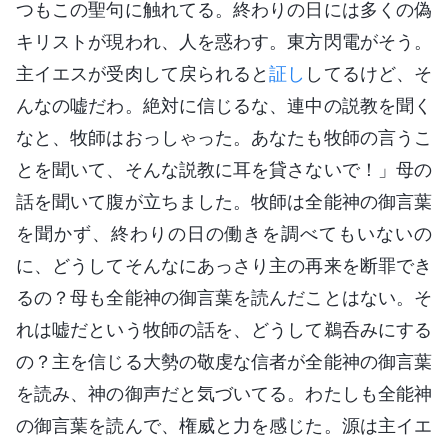
つもこの聖句に触れてる。終わりの日には多くの偽
キリストが現われ、人を惑わす。東方閃電がそう。
主イエスが受肉して戻られると
証し
してるけど、そ
んなの嘘だわ。絶対に信じるな、連中の説教を聞く
なと、牧師はおっしゃった。あなたも牧師の言うこ
とを聞いて、そんな説教に耳を貸さないで！」母の
話を聞いて腹が立ちました。牧師は全能神の御言葉
を聞かず、終わりの日の働きを調べてもいないの
に、どうしてそんなにあっさり主の再来を断罪でき
るの？母も全能神の御言葉を読んだことはない。そ
れは嘘だという牧師の話を、どうして鵜呑みにする
の？主を信じる大勢の敬虔な信者が全能神の御言葉
を読み、神の御声だと気づいてる。わたしも全能神
の御言葉を読んで、権威と力を感じた。源は主イエ