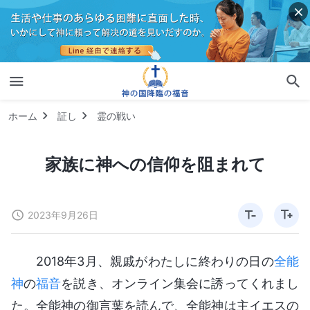
ホーム
証し
霊の戦い
家族に神への信仰を阻まれて
2023年9月26日
2018年3月、親戚がわたしに終わりの日の
全能
神
の
福音
を説き、オンライン集会に誘ってくれまし
た。全能神の御言葉を読んで、全能神は主イエスの