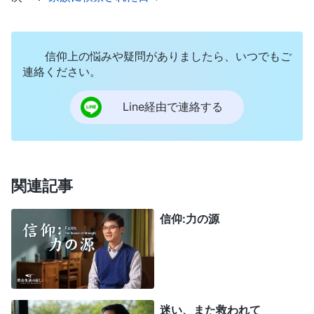
奇跡を示し、まだ悪霊を追い払ったり病人を癒やし
たりしていたら、神がイエスとまったく同じように
信仰上の悩みや疑問がありましたら、いつでもご
したならば、神はイエスと同じ働きを繰り返してい
連絡ください。
ることになり、イエスの働きは無意味で無価値とい
Line経由で連絡する
うことになる。だから、神は時代ごとにひとつの段
階の働きをするのである。ひとたびその段階の働き
が完了すれば、すぐさまそれを邪霊がまねをし、サ
タンが神のすぐ後ろをついてくるようになれば、神
関連記事
は方法を変更する。ひとたび神が一つの段階の働き
信仰:力の源
を完了すると、邪霊がまねをする。このことをよく
理解しなければならない
」
（『神の出現と働き』「今
。チャー
日の神の働きを知ること」〔『言葉』第1巻〕）
リーは御言葉についてこう交わってくれました。
「真のキリストと偽キリストを見分けるには、真
迷い、また救われて