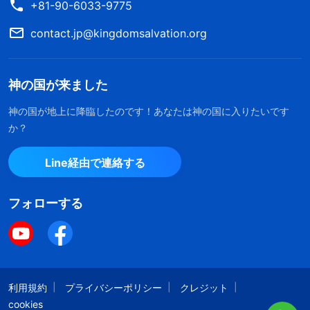
+81-90-6033-9775
ど、腹を立てて行っちゃったんです。それを聞いた
contact.jp@kingdomsalvation.org
兄弟姉妹はこう言ってくれました。母は牧師に惑わ
され、真のキリストと偽キリストを見分ける真理を
理解してないから、神の働きを誤解したと。そして
神の国が来ました
もっと真理を交わり、愛をもって観念と困惑を解決
神の国が地上に降臨したのです！あなたは神の国に入りたいです
するようにと。その後は機会を見つけ、真のキリス
か？
トと偽キリストの見分け方について交わりました。
Line経由で連絡する
それは聞いた母は、道理にかない、聖書に符合して
いると考え、オンライン集会に反対しなくなり、全
フォローする
能
神の言葉
を読んでみたいと言いました。とても嬉
しかった。そこで全能神教会のアプリをダウンロー
ドしてあげて、集会に誘ったんですが、集会の前
に、牧師が投稿したデマを目にしてまた邪魔し始め
利用規約
プライバシーポリシー
クレジット
cookies
たんです。