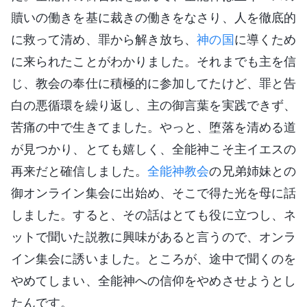
贖いの働きを基に裁きの働きをなさり、人を徹底的
に救って清め、罪から解き放ち、
神の国
に導くため
に来られたことがわかりました。それまでも主を信
じ、教会の奉仕に積極的に参加してたけど、罪と告
白の悪循環を繰り返し、主の御言葉を実践できず、
苦痛の中で生きてました。やっと、堕落を清める道
が見つかり、とても嬉しく、全能神こそ主イエスの
再来だと確信しました。
全能神教会
の兄弟姉妹との
御オンライン集会に出始め、そこで得た光を母に話
しました。すると、その話はとても役に立つし、ネ
ットで聞いた説教に興味があると言うので、オンラ
イン集会に誘いました。ところが、途中で聞くのを
やめてしまい、全能神への信仰をやめさせようとし
たんです。