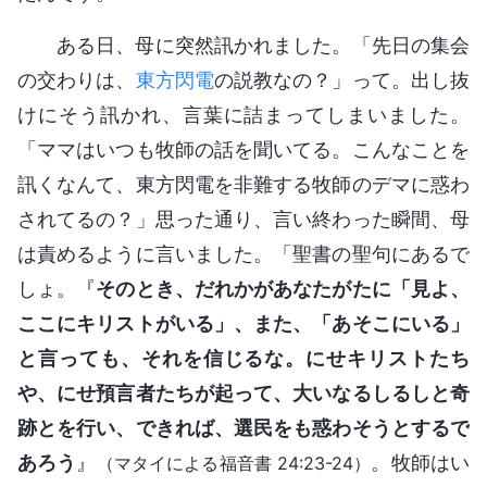
ある日、母に突然訊かれました。「先日の集会
の交わりは、
東方閃電
の説教なの？」って。出し抜
けにそう訊かれ、言葉に詰まってしまいました。
「ママはいつも牧師の話を聞いてる。こんなことを
訊くなんて、東方閃電を非難する牧師のデマに惑わ
されてるの？」思った通り、言い終わった瞬間、母
は責めるように言いました。「聖書の聖句にあるで
しょ。『
そのとき、だれかがあなたがたに「見よ、
ここにキリストがいる」、また、「あそこにいる」
と言っても、それを信じるな。にせキリストたち
や、にせ預言者たちが起って、大いなるしるしと奇
跡とを行い、できれば、選民をも惑わそうとするで
あろう
』
。牧師はい
（マタイによる福音書 24:23-24）