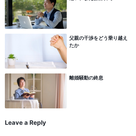
理、神の性質、神が持つものと神そのもののすべて
を表わし、人類を救う働きができるかどうかを見る
必要がある。これが一番大事で根本的な原則です。
真理を表わせるのはキリストだけ。真理を表わせな
父親の干渉をどう乗り越え
たか
い人はキリストなんかじゃありません。偽キリスト
には神の本質がなく、真理を表わせない。主イエス
を真似て簡単なしるしや奇跡を示し、混乱して識別
力がない人を惑わせるだけ。だから、キリストの再
離婚騒動の終息
来だと主張しながら、真理を少しも表わせず、しる
しと奇跡を示すだけなら、悪霊の模倣、人を惑わし
に来た偽キリストです。キリストだけが真理、道、
いのち。真理を表わし人類を救う働きができるのは
Leave a Reply
キリストだけ。出現して働かれた主イエス、キリス
トは、多くの真理を表わし、人に悔い改めの道を授