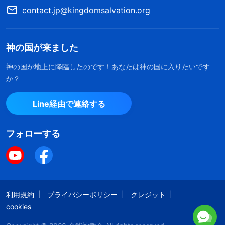
本分を正しく尽くさず、神のために自分を費やさ
contact.jp@kingdomsalvation.org
ず、代償を払わず、本分に心を込めなかったので、
神はあなたを祝福しないだけでなく、それまであな
神の国が来ました
たが持っていたものを取り上げます。神は人間に特
神の国が地上に降臨したのです！あなたは神の国に入りたいです
別なスキルや知能や知恵を与え、賜物を授けていま
か？
す。人はそれをどう使うべきでしょうか。あなたが
持つ特別なスキル、賜物、知能や知恵は、自分の本
Line経由で連絡する
分に捧げなければなりません。心を使い、あなたが
フォローする
知っていることすべて、理解していることすべて、
達成できることすべてを、自分の本分のために用い
なければなりません。そうすれば、あなたは祝福さ
れるでしょう。神に祝福されるとはどういうことで
利用規約
プライバシーポリシー
クレジット
すか。人はそれをどのように感じますか。神に啓か
cookies
れ、導かれるということ、本分を尽くせば道がある