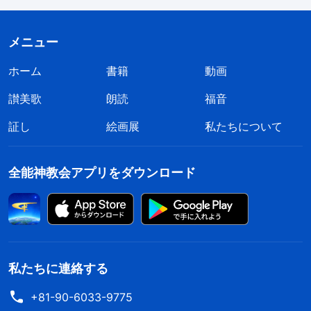
意味は何ですか。その意味するところは、あなたが
本分や仕事を遂行することも、それに献身すること
メニュー
もないのであれば、それまであなたが持っていたも
ホーム
書籍
動画
のを神は取り上げるということです。『取り上げ
る』とは何を意味しますか。それは人間としてどの
讃美歌
朗読
福音
ような感じですか。あなたの素質と賜物であれば達
証し
絵画展
私たちについて
成できたはずのことを達成できず、それなのに何も
感じないので、あなたはまるで非信者のようだ、と
全能神教会アプリをダウンロード
いうことかもしれません。これがすべてのものを神
に取り上げられるということです。本分において怠
慢で、代償を払わず、真剣でないなら、神はそれま
であなたが持っていたものを取り上げ、本分を尽く
私たちに連絡する
す権利を取り消し、それをあなたに与えることはあ
りません。神が賜物と素質を授けたのに、あなたは
+81-90-6033-9775