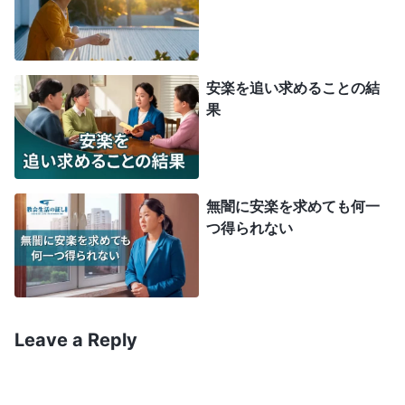
野、この業務をよく知らないからだと思っていたけ
ど、御言葉を読んで初めて、軽率さと無責任のせい
だとわかった。アンドレアと組んでたことを振り返
安楽を追い求めることの結
ると、業務の問題があってもわたしは心配しなかっ
果
た。本分に不慣れなことと原則の理解不足を言い訳
に、それを避けた。話し合いでもただの聞き役で、
じっくり考えない。アンドレアの前で、わたしには
無闇に安楽を求めても何一
わからない、あなたのほうが経験豊富だと言ったけ
つ得られない
ど、それは嘘と言い訳。真の目的は同情と理解を得
て、もっと仕事を押しつけ、気楽に楽しめるように
するため。本当に狡猾でずるい！ この仕事を1年
Leave a Reply
担当し、業務の基礎を学んだんだから、責任を負っ
てちゃんと勉強すれば、話し合いで自分の意見を言
えたはず。アンドレアが異動になっても引き受けら