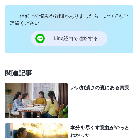
いて視点や観点があるはずです。視点も観点もない
信仰上の悩みや疑問がありましたら、いつでもご
というのは、無関心かつ無感情で、何の責任も負わ
連絡ください。
ないことから生じることがよくあります。自分が尽
くす本分に精を出さず、何の責任も負わず、代償を
Line経由で連絡する
払ったり関与したりする意欲がなく、何の苦労もせ
ず、精力をもっと費やそうともしません。ただ下っ
端でありたいと思うだけで、それでは非信者が上司
関連記事
のために働くのと変わりません。このような本分の
尽くし方は神に好まれず、神を喜ばせません。神に
いい加減さの裏にある真実
認められることはないのです
」（『終わりの日のキ
リスト講話集』「誠実になることでのみ、真の人間
として生きられる」〔『言葉』第3巻〕）。御言葉
はわたしの状態を正しく暴いた。アンドレアと働
本分を尽くす意義がやっと
わかった
き、話し合うとき、意見や考えがなかった。この分