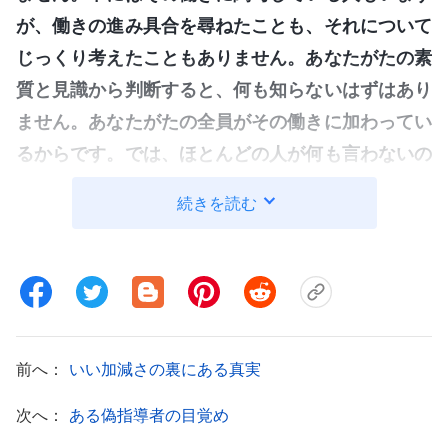
が、働きの進み具合を尋ねたことも、それについて
じっくり考えたこともありません。あなたがたの素
質と見識から判断すると、何も知らないはずはあり
ません。あなたがたの全員がその働きに加わってい
るからです。では、ほとんどの人が何も言わないの
はなぜですか。何と言っていいかわからないという
続きを読む
こともありえます。つまり物事が順調に進んでいる
かどうかを知らないのです。それには理由が二つあ
ります。一つは、あなたがたがまったく無関心であ
り、そうしたことに注意を払ったことがなく、済ま
せるべき作業としてしか見ていないということで
前へ：
いい加減さの裏にある真実
す。もう一つは、あなたがたが無責任で、そうした
ことを気にかけたくないということです。本当に気
次へ：
ある偽指導者の目覚め
にかけ、真剣に関与していたら、あらゆることにつ