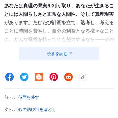
あなたは真理の果実を刈り取り、あなたが生きるこ
とには人間らしさと正常な人間性、そして真理現実
があります。たびたび計画を立て、熟考し、考える
ことに時間を費やし、自分の利益となる様々なこと
に、どんな犠牲を払ってでも努力するなら――その
ためにいのちをも捨てるなら――あなたは人の尊敬
続きを読む
を勝ち取り、様々な利益や自尊心を得るでしょう。
しかし、そうした物事と真理のどちらが大事です
か。
（真理です。）
人はこのメッセージを理解して
いながら、真理を追い求めず、自分の利益と地位を
大事にするばかりです。では、彼らは本当にそれを
前へ：
仮面を外す
理解していますか。それともこれは誤った理解です
か。事実を言えば、彼らは愚か者です。こうした事
次へ：
心の結び目をほどく
柄をはっきりわかっていません。それらをはっきり