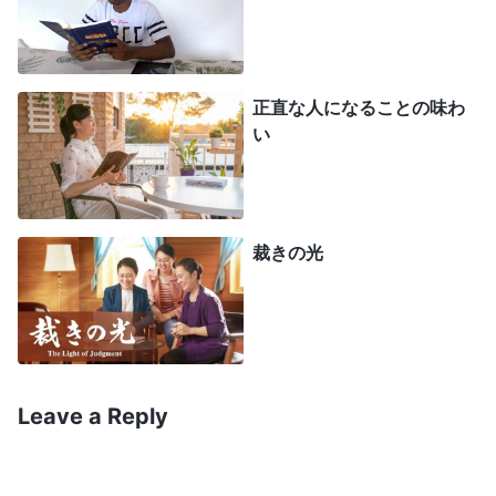
思わせようとした。みんなの尊敬を取り戻したかっ
たの。本分を尽くす振りをしながら、自分の地位を
守っていたんじゃない？ 神はわたしを高めてチー
正直な人になることの味わ
ムリーダーにした。御旨に配慮し、教会の働きを守
い
れるように。この機会に真理を使って問題を解決
し、本分の中で真理を実践して、堕落した性質が多
少変わることを神は望まれた。でもわたしは真理を
裁きの光
実践せず、名利を求めて争うばかり。どうすればフ
ァン姉妹を出し抜けるか、みんなに尊敬されるかど
うかしか考えなかった。本分なんか脇にのけてた
の。名声を得られないと、諦めて神を裏切ろうとし
た。これは神に逆らうこと。そのとき恐怖を覚え、
Leave a Reply
霊が闇に包まれ苦しみ、聖霊の働きを失ったと気づ
きました。わたしの行ないを憎んだ神は、わたしか