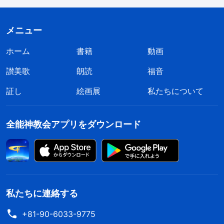
のために物事を行なったり、絶えず自身の利益を考
えたりしてはいけません。自分の地位、体面、評判
メニュー
を考えないこと。また、人の利益を考慮してはいけ
ません。まずは神の家の利益を考慮し、それを最優
ホーム
書籍
動画
先にしなければなりません。神の旨を想い、自分が
讃美歌
朗読
福音
本分を尽くす中で不純だったかどうか、全力で忠誠
証し
絵画展
私たちについて
を尽くし、全力で自分の責任を果たし、自分のすべ
てを捧げたかどうか、そして自分の本分と神の家の
全能神教会アプリをダウンロード
働きを心から考えてきたかどうかを熟慮することか
ら始めなさい。あなたはこれらのことを考えなけれ
ばなりません。これらのことを頻繁に考えなさい。
そうすれば、立派に本分を尽くすのがより簡単にな
私たちに連絡する
ります
」
（『終わりの日のキリスト講話集』の「自分の
。神の
真心を神に捧げると真理を得ることができる」）
+81-90-6033-9775