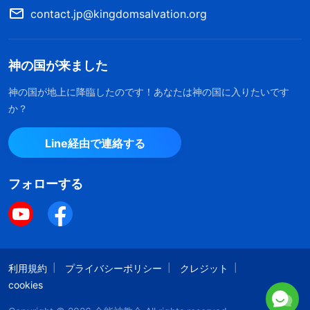
御言葉は明快です。御旨を気遣える人の心に、神は
contact.jp@kingdomsalvation.org
いらっしゃる。そうした人は何事も神の吟味を受け
入れ、自分の面子や地位や利益を捨てて、万事神の
神の国が来ました
利益に配慮し、全力で本分を尽くせる。神を喜ばせ
るのはそうした人。それをじっくり考えると、真理
神の国が地上に降臨したのです！あなたは神の国に入りたいです
か？
の関するファン姉妹の交わりは明瞭で問題を解決で
き、わたしの意見より彼女の意見のほうが有益だっ
Line経由で連絡する
た。教会の働きやみんなのいのちにとても役立つ。
みんながわたしでなくファン姉妹に相談するのは、
フォローする
働きにとっていいこと。みんな学んで共に成長でき
るし、素晴らしいことなの。でもわたしはそう考え
ず、自分の利益と地位ばかり気にしてた。ファン姉
利用規約
妹が尊敬されているのを見ると、地位が奪われたよ
プライバシーポリシー
クレジット
cookies
うに感じ、密かに彼女と張り合った。神の家の利益