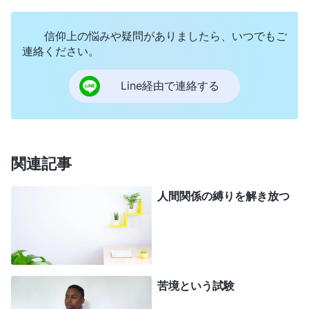
理解できれば、多少の背丈を得たことになります。
信仰上の悩みや疑問がありましたら、いつでもご
それには真理を追い求め、懸命に努力することが必
連絡ください。
要です。混乱して手を抜いてはいられません。その
日が来て、自分は語り終え、人類に対してこれ以上
Line経由で連絡する
何も言いたくないし、何もしたくないと神が言い、
人の働きを試す日が来たとき、真理を追い求めてい
なければ、あなたは必ずや淘汰されます
」
（神の交
関連記事
。特にという部分が心に刺さりました。最近
わり）
の振る舞いを振り返ると、本分を尽くしているよう
人間関係の縛りを解き放つ
に見えながら、事あるごとに自分の利益と地位を守
ってた。ファン姉妹に素質と能力で劣り、他のみん
なが彼女を尊敬しているのを見て、立場が脅かされ
るのではと危機感を抱いた。密かに張り合い、自分
苦境という試験
と彼女を比べ、わたしのほうが優れてるとみんなに