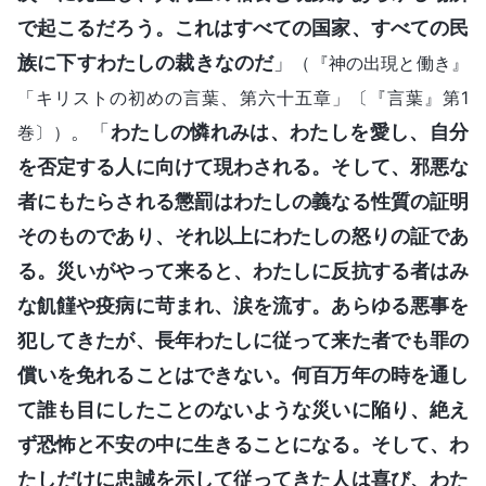
で起こるだろう。これはすべての国家、すべての民
族に下すわたしの裁きなのだ
」
（『神の出現と働き』
「キリストの初めの言葉、第六十五章」〔『言葉』第1
。「
わたしの憐れみは、わたしを愛し、自分
巻〕）
を否定する人に向けて現わされる。そして、邪悪な
者にもたらされる懲罰はわたしの義なる性質の証明
そのものであり、それ以上にわたしの怒りの証であ
る。災いがやって来ると、わたしに反抗する者はみ
な飢饉や疫病に苛まれ、涙を流す。あらゆる悪事を
犯してきたが、長年わたしに従って来た者でも罪の
償いを免れることはできない。何百万年の時を通し
て誰も目にしたことのないような災いに陥り、絶え
ず恐怖と不安の中に生きることになる。そして、わ
たしだけに忠誠を示して従ってきた人は喜び、わた