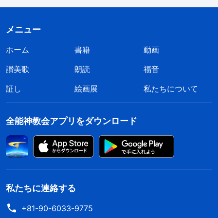
しているのは誰か、人間の存在を現在まで維持して
いるのは誰かを認識させるための継続した努力で
メニュー
す。創造主は誰であるか、誰を礼拝すべきか、どの
ホーム
書籍
動画
ような道を歩むべきか、どのようにして神の前に来
讃美歌
朗読
福音
るべきかを人間に認識させるための手段です。人間
証し
絵画展
私たちについて
が神の心を知り、理解し、神の人間を救う働きの背
後にある大いなる慈しみと思いを理解するように、
全能神教会アプリをダウンロード
人間の心を次第に蘇らせるための手段です。人間の
心が蘇ると、人間は退廃し堕落した性質で生きるこ
とを望まなくなり、その代わりに神を満足させるた
めに真理を追い求めることを望むようになります。
人間の心が目覚めると、人間はサタンと完全に訣別
私たちに連絡する
できるようになり、サタンによる危害を受けなくな
+81-90-6033-9775
り、サタンに支配されることも騙されることもなく