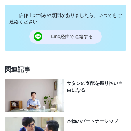
が突然大揺れしたの。大勢の人が建物から逃げ出し
たけど、パニックになってる人もいた。あちこちの
信仰上の悩みや疑問がありましたら、いつでもご
棚から商品が落ちてた。わたしたちは幸い出口のそ
連絡ください。
ばにいたから、すぐ逃げられた。全身を揺さぶられ
Line経由で連絡する
るようなひどい揺れで、安全な場所に行くのも一苦
労。振り返ると、地震の直前、わたしはお手洗いに
行こうと店を出た。でも人が並んでて、外でしばら
く待たなきゃならなかった。戻ろうとしたとたん、
関連記事
地震が始まったの。すごいタイミング。わたしが無
サタンの支配を振り払い自
事だったのは神のご加護なのよ。その後、とても感
由になる
動した。無事だったからじゃなく、神が一緒にいら
して、愛を見せてくれたから。わたしを地震から救
ってくれた。それで心から神を呼び求めたわ。「全
本物のパートナーシップ
能神よ、救ってくださり感謝します」って。外に立