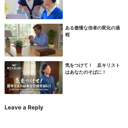
ちながら色んなことを考えた。この仕事はお給料が
いいけれど、それでも憂鬱でつらかった。お金は大
事じゃない。地震があっても助けてくれない。神の
ある傲慢な信者の変化の過
前に出て救いを受けるのが大事なの。一刻も早く帰
程
宅して、集会に出たかった。みんなに伝えたかった
の。神の導きで災害から逃れたことを。神の愛と業
を見たって伝え。
気をつけて！ 反キリスト
その日帰宅する途中、わたしはずっと考えて
はあなたのそばに！
た。離れていったわたしを神が守ってくださったの
はなぜ？ 教会のアプリを開いて全能神の御言葉を
いくつか読んだ。「
神の愛は実際的です。神の恵み
Leave a Reply
により、人間は災害を次々と回避する一方で、人間
の弱さには、神は何度となく寛容を示します。神の
裁きと刑罰により、人間は人類の堕落とサタンのよ