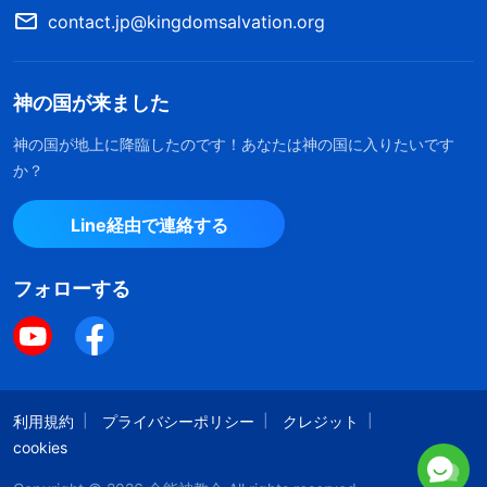
contact.jp@kingdomsalvation.org
なります。その代わりに、人間は神の働きと言葉に
積極的に協力して神の心を満足させることができ、
神を畏れ、悪を避けることができるようになりま
神の国が来ました
す。これが神の働きの元来の目的です
」
（『神を知
神の国が地上に降臨したのです！あなたは神の国に入りたいです
ることについて』「唯一無二の神自身 I.」〔『言葉』第2
か？
。これを読んで感動した。神の愛と慈悲を見
巻〕）
Line経由で連絡する
たからよ。わたしはお金を求めて集会を諦めたか
ら、神は守らないと思ってた。でも地震のとき、神
フォローする
は奇跡でわたしを守り、見捨てはしなかった。お金
を欲しがるのをやめて目を覚まし、神の前に出て真
理を求め、本分を尽くすよう望んだから。わたしは
本当に幸運だった。神からの機会を無駄にはできな
利用規約
プライバシーポリシー
クレジット
い。悔い改めて肉の快楽を捨て、教会で本分を尽く
cookies
さなければ。