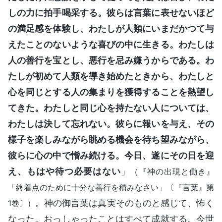
しの力に拍手喝采する。彼らは言葉に表せないほど
の満足感を体験し、わたしが人類にいまだかつて与
えたことのないような喜びの中に生きる。わたしは
人の善行を宝とし、悪行を忌み嫌うからである。わ
たしが初めて人類を導き始めたときから、わたしと
心を同じとする人の集まりを獲得することを熱望し
てきた。わたしと同じ心を持たない人については、
わたしは決して忘れない。彼らに報いを与え、その
様子を楽しみながら眺める機会を待ち望みながら、
彼らに心の中で憎み続ける。今日、遂にその日を迎
え、もはや待つ必要はない
」
（『神の出現と働き』
「終着点のために十分な善行を積みなさい」〔『言葉』第
。神の御言葉は真実そのものと感じて、怖く
1巻〕）
なった。おっしゃったことはすべて成就する。今世