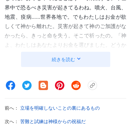
界中で恐るべき災害が起きてるわね。噴火、台風、
地震、疫病……世界各地で。でもわたしはお金が欲
しくて神から離れた。災害が起きて神のご加護がな
かったら、きっと命を失う。そこで祈ったの。「神
よ、わたしはあなたよりお金を選びました。どうか
お赦しを。御旨に逆らいましたが、悔い改めま
続きを読む
す」。悔い改めればまだ間に合うし、集会に出る機
会もまだあると自分に言い聞かせた。契約終了が待
ち遠しかった。また本分を尽くせるから。
でもその年の12月15日、突然不安になったの。
なぜかわからないけど、悪い予感がして。早く職場
前へ：
立場を明確しないことの裏にあるもの
を出て、帰宅したかった。同僚とお手洗いに行った
次へ：
苦難と試練は神様からの祝福だ
んだけど、その直後、職場に戻ろうとすると、地面