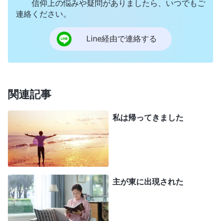
信仰上の悩みや疑問がありましたら、いつでもご
連絡ください。
言ったにもかかわらず、私は信じようとはしません
でした。
Line経由で連絡する
数日後、母は私を集会に連れて行こうとしまし
た。私は行きたくはなかったのですが、母を尊敬し
ていたので一緒に行きました。そこでは、中国の東
関連記事
北部から来た中年の女性が「終わりの日は既に来て
私は帰ってきました
います。主なるイエス様は肉となって既に戻ってこ
られ、私たちの間に暮らして、
神の国
の時代の働き
をしていらっしゃいます。現在恵みの時代の教会
は、もはや聖霊の働きを宿しておらず、どこも完全
に荒廃してしまっています…。」と言っていまし
主が東に出現された
た。しかし、私の心は既に閉ざされていたので、私
はまだ主なるイエス様は男性であり、イエス様がお