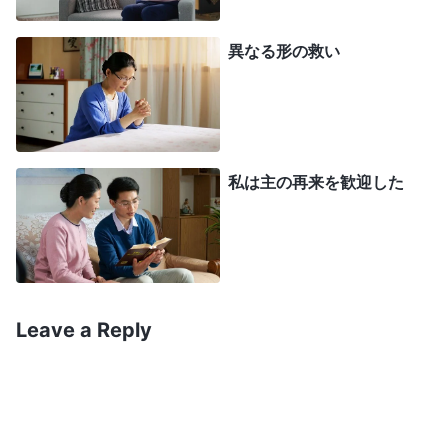
戻りになる時は、当然男性としてお戻りになるだろ
うと思っていました。それで私は女性の話している
異なる形の救い
事を基本的に信じはせず、中国を出る時までずっ
と、とても面食らった思いでいました。主なるイエ
ス様が女性としてお戻りになることなどあるだろう
か？私は、母が間違った道を歩んでいるのではない
私は主の再来を歓迎した
かと心配になりました。しかし、私にできることは
「主なるイエス様！母を守り、間違った道を歩まな
いようにしてください。あなたの懐にお導きにな
り、お戻しください…。」と、母のために祈ること
Leave a Reply
だけでした。
アメリカに戻った私は、教会での礼拝に出席し
続けましたが、次第に牧師の言う事の大部分が古臭
く、同じことの繰り返しか、具体的に教会への寄付