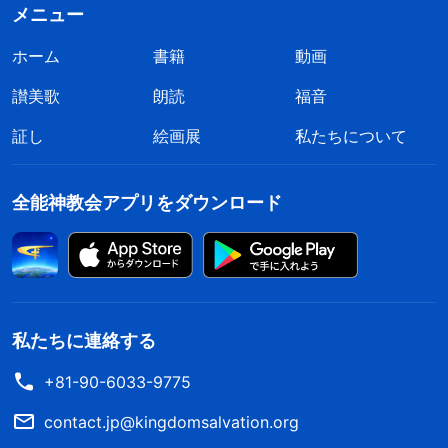
メニュー
と、しきりにわざと大声で話すのですが、説教を聞
ホーム
書籍
動画
かせようという目論見は失敗に終わっていました。
私は牧師が教会のお金を使い込んだ、以前の教会の
讃美歌
朗読
福音
ことを思い返しました。その牧師の説教は兄弟姉妹
証し
絵画展
私たちについて
の霊的な生活に必要なものを届けることができず、
代わりに兄弟姉妹は教会に寝に来ていたのです！今
全能神教会アプリをダウンロード
度通った教会も似たようなものでした。そこで私は
「どの教会もこんなに荒廃しているものなのだろう
か？」と自問しました。そして突然、2012年に中
国に帰った際に、母と東北部から来た女性が言って
私たちに連絡する
いたことを思い出したのです。二人は、神は神の国
+81-90-6033-9775
の時代の働きを始めていらっしゃると言っていまし
た。恵みの時代は終わりを迎え、神は恵みの時代に
contact.jp@kingdomsalvation.org
属する教会では働きをなさっていないのです。神の