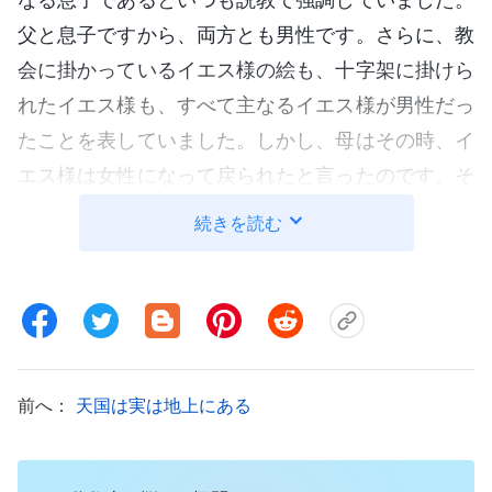
父と息子ですから、両方とも男性です。さらに、教
会に掛かっているイエス様の絵も、十字架に掛けら
れたイエス様も、すべて主なるイエス様が男性だっ
たことを表していました。しかし、母はその時、イ
エス様は女性になって戻られたと言ったのです。そ
れは主なるイエス様に関する私の知識を完全に超越
続きを読む
していました。私の心はそれを受け入れられず、母
に「主なるイエス様は男性だよ。主がお戻りになる
時、女性の姿になるなんて不可能だ。」と言いまし
た。すると母は「神の本質は霊ですよ。神に性別は
ありません。神は救いの働きをなさるために受肉さ
前へ：
天国は実は地上にある
れたので、別の性を選んだだけです…。」と答えま
した。しかし、教会の牧師が私に植え付けた観念が
第一印象として最も強く残っていたため、母がそう