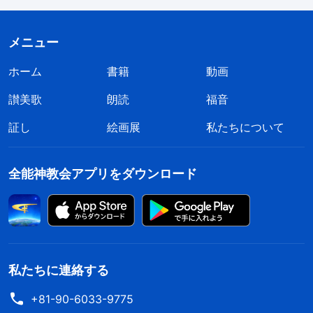
人たちが真理を理解するようになるでしょう。時が
経つにつれ、あなたがいったい何者かを人は知るよ
メニュー
うになり、あなたを見捨てるでしょう。こんなやり
ホーム
書籍
動画
方で神の前に他の人を連れて来ることがどうしてで
讃美歌
朗読
福音
きるでしょうか。これがどうして働きをしているこ
証し
絵画展
私たちについて
とになりますか。このようにして働きを続ければ、
あなたは全員を失うことになります。あなたはいっ
全能神教会アプリをダウンロード
たい何の働きを達成したいのですか。指導者の中に
は、真理を伝えて問題を解決することができない人
もいます。そのような指導者は代わりに他者を無闇
に取り扱い、自分の力を誇示して人を恐れされ、自
分に従わせます。そのような人たちは偽の指導者、
私たちに連絡する
反キリストです。性質が変化していない人たちは、
+81-90-6033-9775
教会の働きを行なうことができず、神に仕えること