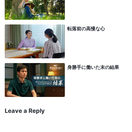
に努力を行ない、自分が理解できるだけのことを実
践して、自分が知ることだけを伝えるようにしなけ
ればいけません。自慢したり、誇張したり、無責任
転落前の高慢な心
な発言をしたりしてはいけません。誇張すれば人に
嫌われ、のちのち自分を咎めるでしょう。これでは
不適切に過ぎます。他人に真理を施すとき、その人
が真理を得られるようにと、彼らを取り扱ったり叱
身勝手に働いた末の結果
りつけたりする必要はありません。自分自身に真理
がないのに他人を取り扱ったり叱りつけたりするだ
けなら、あなたは恐れられるでしょう。しかしそれ
は、彼らが真理を理解したという意味ではありませ
Leave a Reply
ん。行政の働きの中には、他者を取り扱ったり刈り
込んだりして、ある程度懲らしめても大丈夫なもの
があります。しかし、真理を施すことができず、他