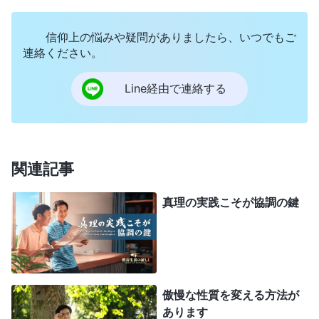
成果が出ず、壁が立ちはだかるのか。なぜ兄弟姉妹
はいつも、私に抑圧されていると言うのか。本当に
信仰上の悩みや疑問がありましたら、いつでもご
同労者が言うように、感情で人を取り扱っているの
連絡ください。
だろうか。でも教会の仕事のために厳しく言ったの
Line経由で連絡する
だ。私が言わなければ兄弟姉妹は事の重大さに気づ
いたのだろうか？」苦しみながらも自分を正当化し
ようとしていました。本当に苦しみました。
関連記事
祈り
の後、次の御言葉を読みました。「
教会の
指導者や働き手として、神の選民を真理の現実へと
真理の実践こそが協調の鍵
導き、神の証人として仕えたいのであれば、一番大
事なのは、人の救いにおける神の狙いと神の働きの
目的について、より深い認識をもたなければならな
いということです。あなたは神の旨と、神が人に課
傲慢な性質を変える方法が
あります
す様々な要求を理解しなければいけません。現実的