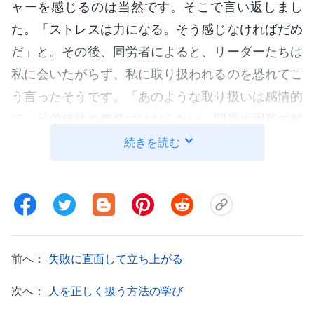
ャーを感じるのは当然です。そこで言い返しまし
た。「ストレスは力になる。そう感じなければだめ
だ」と。その後、同労者によると、リーダーたちは
私に会いたがらず、私に取り扱われるのを恐れてこ
う言ったそうです。「あのような取り扱いは感情的
で、兄弟姉妹の啓発にはならない。問題や困難の解
決には、もっと
真理
の交わりが必要だ」と。それで
続きを読む
も気にせず、自分の動機は正しく、少々きつくて
も、責任をもって役目を果たしていると思っていま
した。何度同僚から警告されても、神の御前に行
き、自省することはなかったのです。だんだんと気
持ちが暗くなり、聖霊の働きを感じられなくなりま
前へ：
失敗に直面して立ち上がる
した。苦しくて、つらかったです。その時初めて神
次へ：
人を正しく扱う方法の学び
の御前で自分を振り返りました。「なぜ本分で何も