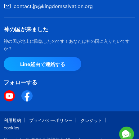
contact.jp@kingdomsalvation.org
もできません
」
（「真理の実体を持つ者だけが指導者と
。神の御言葉は私
なれる」『キリストの言葉の記録』）
の状態を完全に暴きました。私はまさに、そのよう
神の国が来ました
に本分を尽くしていました。問題を扱うための真理
神の国が地上に降臨したのです！あなたは神の国に入りたいです
について交わることに集中していなかった。感情的
か？
で、相手を取り扱い、叱責し、非難していました。
Line経由で連絡する
その結果、私は彼らを抑圧し、怖がらせ、彼らに避
けられるようになりました。また堕落した性質で生
フォローする
きていたため、神を不快にしました。私は聖霊の働
きを失い、闇に沈みました。そのとき考えました。
兄弟姉妹の本分で問題に気付いたとき、私は真理を
求めることも、神の御言葉を具体的な交わりのため
利用規約
プライバシーポリシー
クレジット
に探すこともほとんどせず、実践の道に導いてもい
cookies
ませんでした。傲慢な性質で、注意して叱り非難す