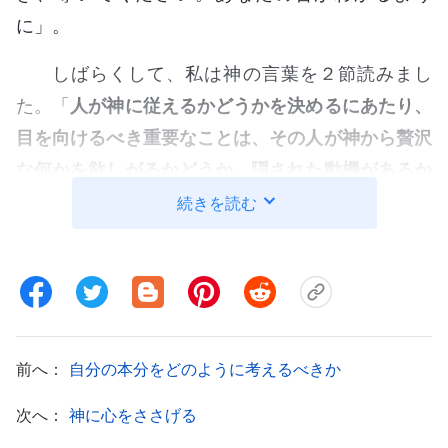
に」。
しばらくして、私は神の言葉を２節読みまし
た。「
人が神に従えるかどうかを決めるにあたり、
目を向けるべき重要なことは、その人が神から贅沢
な何かを欲しがるかどうか、隠された動機があるか
どうかです。いつも神に要求をしているなら、それ
続きを読む
は神に従っていないことを証明します。自分に何が
起きようと、それを神から受け取れず、真理を求め
ることができず、いつも主観的な推論で語り、いつ
も自分だけが正しいと思い、神を疑うことさえでき
るなら、必ずや問題に見舞われます。このような人
前へ：
自分の本分をどのように考えるべきか
は最も傲慢で、神に最も反抗的な人です。神に要求
次へ：
神に心をささげる
してばかりいる人は、決して本当に神に従えませ