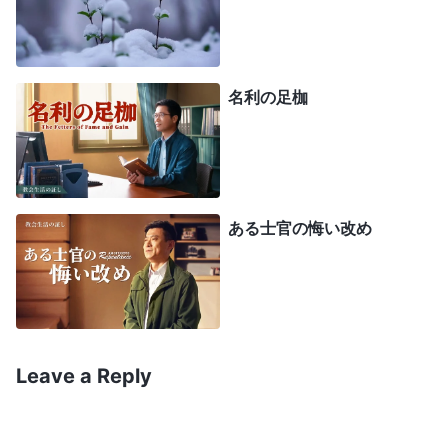
はたいていの場合容易です。物事が思い通りに進ま
ず感情が傷ついたり、弱ったり、肉体的に苦しんで
自分の評判が落ちたり、虚栄心や自尊心を満足させ
名利の足枷
られなかったり、心理的に苦しんだりするような逆
境においても服従することができるなら、あなたは
真に霊的背丈を有しています。これがあなた方の追
求すべき目標ではありませんか。あなた方がこのよ
ある士官の悔い改め
うな決意と目標をもっていれば、希望はあります
」
。神の言葉が、私に教えてくれま
（神の交わりより）
した。真の従順さとは取引ではなく、個人的な選択
の余地はない。私が好きかどうか、それで得をする
かどうかに関係なく神からいただいたものであり教
Leave a Reply
会の働きに役立つのであれば、絶対に従うべきなの
です。でも、私は代わりに何をしたでしょう？ お