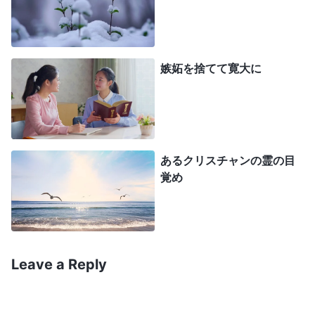
た、本分を尽くす中で問題を見ていながら黙する人
さえいます。他の人たちが妨害し、かき乱している
のを見ても、止めようともしないのです。彼らは神
嫉妬を捨てて寛大に
の家の益を微塵も考慮せず、自分の本分や責任につ
いてもまったく考えません。彼らが語り、行動し、
注目を集め、努力し、精力を費やすのは、ひとえに
自分の虚栄心、名声、地位、利益、そして名誉のた
あるクリスチャンの霊の目
めなのです。そうした人の行為や意図は、誰が見て
覚め
も明らかです。つまり彼らは、栄誉を得る機会や恵
みを授かる機会があれば必ず現れます。しかし、栄
誉を得る機会がない場合や、苦難の時が来るとす
Leave a Reply
ぐ、亀が首を引っ込めるように視界から消えます。
そうした人に良心や理知はありますか。良心や理知
がなく、そのように振る舞う人は、自責の念に囚わ