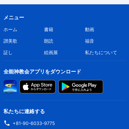
考えてなかった。自分の映らないシーンがあると、
苦労はすべて無駄だったと思い、不満や文句を言い
メニュー
たくなった。そして練習が嫌になった。カメラに映
ホーム
書籍
動画
るときはしっかり演じ、映らないときは手を抜いて
讃美歌
朗読
福音
ごまかした。それを思うと、罪の意識を感じまし
証し
絵画展
私たちについて
た。合唱作品の撮影は神を証しするため。参加でき
たのは神の称揚。本分をしっかり尽くすために、全
全能神教会アプリをダウンロード
力で取り組むべきでした。なのに、地位や名声への
願望のせいで軽率で消極的になり、怠けてしまっ
た。良心も理知もなかった。利己的で卑劣な人間で
した。神は人の心を吟味されます。私の態度を、神
が嫌悪しないわけがありません。後悔と罪の意識で
私たちに連絡する
いっぱいになり、神に祈ったわ。「神よ、間違って
+81-90-6033-9775
いました。この撮影での演技を後悔していますが、