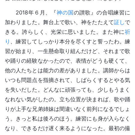
2018年６月、『
神の国
の讃歌』の合唱練習に
加わりました。舞台上で歌い、神をたたえて
証し
で
きる。誇らしく、光栄に思いました。また神に
祈
り
、練習してしっかり本分を尽くすと誓ったわ。練
習が始まり、一生懸命取り組んだけど、それまで歌
や踊りの経験なかったので、表情がどうも硬くて、
他の人たちとは能力の差がありました。講師からは
いつも問題点を指摘されて、しばらくするとやる気
を失いだした。どんなに頑張っても、少しもうまく
なれない気がしたの。立ち位置が決まれば、歌や踊
りが上手な兄弟姉妹は間違いなく前列になるでしょ
う。きっと私は後ろのほう。練習にも身が入らなく
なり、できるだけ遅く来るようになった。最初の撮