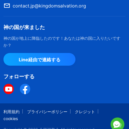
contact.jp@kingdomsalvation.org
もう埋め合わせはできません。今後は真理を求め、
地位や名声のことは考えません。自分の本分をしっ
かり尽くしたいのです」。
神の国が来ました
神の国が地上に降臨したのです！あなたは神の国に入りたいです
当時は、後悔するより他にないと思ってた。で
か？
も驚いたことに、追加の撮影が必要になったの。そ
れを聞いて、あらゆる感情が湧き上がったわ。悔い
Line経由で連絡する
改めるチャンスだと思って、本分をきちんと尽くし
フォローする
て神に満足いただこうと決意したの。練習に全力を
注いでいると、やがて表情や動作がよくなりまし
た。撮影はもうすぐでしたが、ある事情で延期にな
りました。監督から練習を続けるよう言われて、最
利用規約
プライバシーポリシー
クレジット
初は毎日熱心に取り組めていたけど、やがてこう思
cookies
った。「いつ撮影があるのか、どれだけ練習が続く