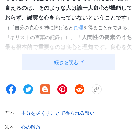
言えるのは、そのような人は誰一人良心が機能して
おらず、誠実な心をもっていないということです
」
（「自分の真心を神に捧げると
真理
を得ることができる」
。「
人間性の要素のうち
『キリストの言葉の記録』）
最も根本的で重要なのは良心と理知です。良心を欠
き、正常な人間性の理知をもたないのはどのような
続きを読む
人ですか。一般的に言えば、それは人間性を欠いた
人、悪しき人間性の人です。それをじっくり分析し
ましょう。この人には人間性がないと言われるほど
の堕落した人間性を、そうした人はどのように示し
ますか。そのような人がもっている特徴はどういっ
前へ：
本分を尽くすことで得られる報い
たものですか。そうした人が示す事柄は、具体的に
はどのようなものですか。そのような人の行ないは
次へ：
心の解放
いいかげんで、個人的に関係ないことには無関心で