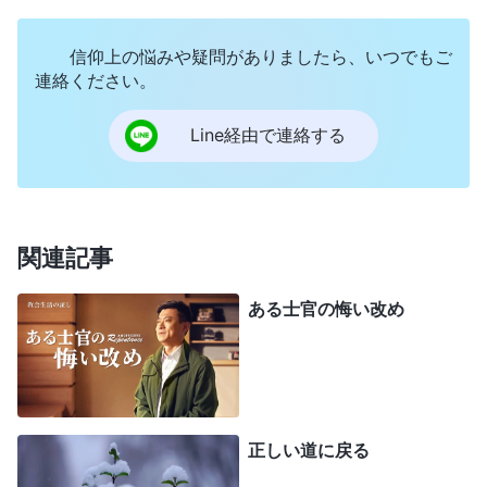
す。神の家の益を考慮せず、神の旨に配慮を示すこ
信仰上の悩みや疑問がありましたら、いつでもご
ともありません。神を証しすることや本分を尽くす
連絡ください。
ことの重荷を負わず、責任感などまったくないので
す。何かをするたび、そうした人は何について考え
Line経由で連絡する
ていますか。彼らが最初に考えるのは、『これをし
たら神に知ってもらえるだろうか。他人に見てもら
えるだろうか。自分が全力を注いで精一杯やって
関連記事
も、他人に見てもらえず、神に見てもらえることも
ないなら、これほど努力したり、そのために苦しん
ある士官の悔い改め
だりしても無駄だ』ということです。それは自分勝
手ではありませんか。同時に、極めて賤しい意図で
はありませんか。そうした人がこのように考えて行
動した場合、良心は何らかの役割を果たしています
正しい道に戻る
か。そうした行動に良心的な部分はありますか。ま