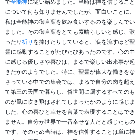
で
全能神
に従い始めました。当時は神を信じること
について何も知りませんでしたが、面白いことに、
私は全能神の御言葉を飲み食いするのを楽しんでい
ました。その御言葉をとても素晴らしいと感じ、歌
ったり
祈り
を捧げたりしていると、涙を流すほど聖
霊に感動することがたびたびあったのです。心の中
に感じる優しさや喜びは、まるで楽しい出来事が起
きたかのようでした。特に、聖霊が偉大な働きをな
さっている中での集会では、まるで自分の肉を超え
て第三の天国で暮らし、俗世間に属するすべてのも
のが風に吹き飛ばされてしまったかのように感じま
した。心の喜びと幸せを言葉で表現することはでき
ません。自分が世界で一番幸せな人だと感じたもの
です。そのため当時は、神を信仰することは単に神