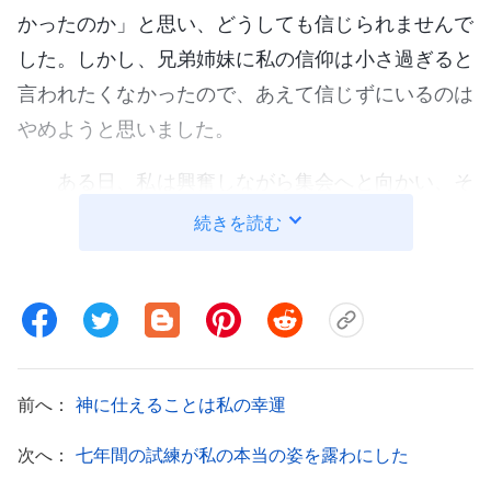
かったのか」と思い、どうしても信じられませんで
した。しかし、兄弟姉妹に私の信仰は小さ過ぎると
言われたくなかったので、あえて信じずにいるのは
やめようと思いました。
ある日、私は興奮しながら集会へと向かい、そ
こで２人の指導者が教会に来ているのを見ました。
続きを読む
交わりの最中、彼らは自分たちのことを効力者と呼
びました。私はこれを聞いてショックを受け、こう
尋ねました。「あなたたちが効力者なら、私たちは
みな効力者なのではありませんか」彼らはためらわ
ずに本当のことを言いました。「中国に住む私たち
前へ：
神に仕えることは私の幸運
のほとんどが効力者です」私はこれを聞いてがっか
次へ：
七年間の試練が私の本当の姿を露わにした
りしました。そんなはずはない。これが現実なの