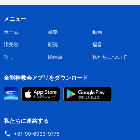
てしまった。昨日は神の御子だったのに、今日は神
の敵、サタンの子孫になってしまった。昨日は神の
メニュー
祝福が無限に用意されていたのに、今日は底なしの
ホーム
書籍
動画
穴が私の終着点で、永遠に懲罰を受けることにな
讃美歌
朗読
福音
る。神が祝福を授けてくださらないのなら、どうし
てさらに私を罰せられる必要があるのだろうか。私
証し
絵画展
私たちについて
はいったい何をしてしまったのか。これはいったい
何のためなのか」私はこの現実に向き合いたくあり
全能神教会アプリをダウンロード
ませんでした。この種の現実に向き合えなかったの
です。目を閉じて、このことについてこれ以上考え
たくありませんでした。そして、これがただの夢で
あってほしいと強く願いました。
私たちに連絡する
それ以降、自分は効力者なのだと考えたとた
+81-90-6033-9775