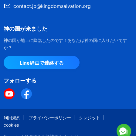
ん、言葉にならない痛みを胸に感じ、神の御言葉を
contact.jp@kingdomsalvation.org
読む気にもなれませんでした。しかし、神は非常に
賢明でいらっしゃいます。人を罰して暴く神の御言
神の国が来ました
葉には奥義が隅々まで行き渡っているだけでなく、
将来の大惨事に関する預言や
神の国
の前途といった
神の国が地上に降臨したのです！あなたは神の国に入りたいです
か？
ことが含まれています。私はそのすべてについて知
りたかったので、まだ神の御言葉に背を向けること
Line経由で連絡する
ができませんでした。神の御言葉を読んでいると、
剃刀のように鋭い御言葉が心を何度も突き、神の裁
フォローする
きと刑罰を受け入れずにはいられなくなりました。
神の裁きの威厳ある怒りが絶えず自分に向けられて
いると感じたのです。痛みはさておき、私は自分が
利用規約
サタンによって堕落させられたという真実を知りま
プライバシーポリシー
クレジット
cookies
した。私は赤い大きな竜の子であり、サタンの子孫