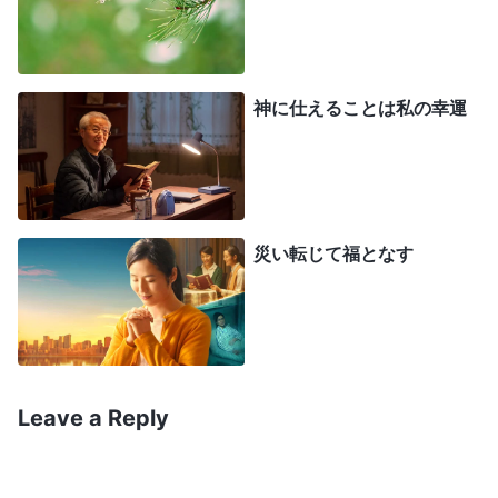
ることができる。つまり、あなた方はわたしの後の
働きと将来生じることがらについてしばらくの間は
知るだろうが、それを享受することは絶対にないだ
神に仕えることは私の幸運
ろう。これがわたしの恵みである。奉仕が完了した
らすぐに離れなさい。ぐずぐずしてはいけない。わ
たしの長子である人々は高慢であってはならない
が、誇りはもってもよい。わたしがあなた方に限り
災い転じて福となす
ない祝福を与えたからである。滅びの標的になって
いる人々は自分自身に困難をもたらすべきではな
く、自分の運命を哀れに思うべきではない。誰があ
なたをサタンの子孫にしたのか。わたしへの奉仕を
終了した後、あなたは再度底なしの穴に戻るだろ
Leave a Reply
う。あなたはもはやわたしの役に立たないから、わ
たしがあなた方を、刑罰をもって取り扱い始めるか