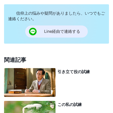
か。しかし、彼らの重く苦渋に満ちた表情や、他の
人たちの暗い表情を見ると、これを信じないわけに
信仰上の悩みや疑問がありましたら、いつでもご
はいきませんでした。しかし、気が変わってこう考
連絡ください。
えました。「彼らは指導者として、それぞれの家族
Line経由で連絡する
と仕事を手放し、神の働きのために沢山苦しみ、大
きな代価を払ってきた。彼らに比べれば、私には多
くのものが欠けている。彼らが効力者なら、他に何
と言えるだろう。効力者は効力者なのだ」こう考え
関連記事
ると、それほど怖くはありませんでした。
引き立て役の試練
帰宅後、私は再度神の御言葉を読み、効力者に
ついて神が何とおっしゃっているかを探しました。
そして次の一節を見つけました。「
わたしのために
心を伴わずに奉仕する人々よ、聞きなさい。あなた
この私の試練
方はわたしに奉仕する時、わたしの恵みを多少受け