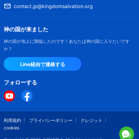
足させず、他の人や神の家の利益に配慮を示さない
contact.jp@kingdomsalvation.org
ような人は悪しき性質をしており、神はそのような
人を愛しません
」
（『終わりの日のキリスト講話集』
神の国が来ました
「自由と解放は、堕落した性質を捨てなければ得られな
神の国が地上に降臨したのです！あなたは神の国に入りたいです
。「
反キリストは神の家と
い」〔『言葉』第3巻〕）
か？
教会の利益を、完全に自分のもの、つまり他人は干
渉せず、自分一人だけが管理すべき私有財産と見な
Line経由で連絡する
しています。彼らは教会の働きを行なっていると
フォローする
き、自分の利益、自分の地位、自分のイメージしか
考えません。誰かが自分の利益を害することを許さ
ず、ましてや素質があり、経験と
証し
を語れる人か
ら地位や威信を脅かされるなどもってのほかです。
利用規約
プライバシーポリシー
クレジット
ですから、経験と証しを語れる人や、真理を説いて
cookies
神の選民に糧を施せる人を競争相手とみなして勢い