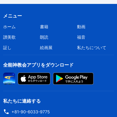
できていなかった。そんな状態で成果なんて出せる
わけないですよね？ このことに気づいて、神に祈
メニュー
りました。自分を真に認識できるよう導いてくださ
ホーム
書籍
動画
いと。
讃美歌
朗読
福音
そしてある日、デボーションでこの2つの御言
証し
絵画展
私たちについて
葉を読みました。「
中には、他人のほうが自分より
も優秀かつ立派で、自分が無視される横で他人が評
全能神教会アプリをダウンロード
価されることをいつも恐れている人がいます。その
ような人はそれで他人を攻撃して排除します。それ
は自分よりも有能な人への嫉妬ではありませんか。
そのような振る舞いは利己的で下劣ではありません
私たちに連絡する
か。それはどのような性質ですか。悪意に満ちた性
質です。自分の利益しか考えず、自分の欲望しか満
+81-90-6033-9775