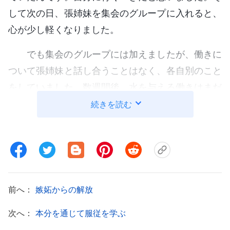
して次の日、張姉妹を集会のグループに入れると、
心が少し軽くなりました。
でも集会のグループには加えましたが、働きに
ついて張姉妹と話し合うことはなく、各自別のこと
をしていました。数週間後、水を与える働きはまだ
成果を出せていませんでした。指導者に理由を聞か
続きを読む
れた私は、答えに詰まってしまいました。後から思
うと、この問題は神の懲らしめかもと分かりました
が、その時はわからなくて、私は自分が名声と地位
を追い求めていたことを認識して、自分に背いて張
姉妹を集会のグループに入れたのに、なぜこんな状
前へ：
嫉妬からの解放
況に陥るの？ と思っていました。
次へ：
本分を通じて服従を学ぶ
その後、御言葉の2つの段落を読みました。