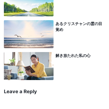
ったものだと考えます。このように考える人にとっ
ては、真に自己を認識し、真理を理解して実践する
ことは極めて困難です。真理を知らず、真理に飢え
あるクリスチャンの霊の目
渇いていないので、真理を実践するとき、おざなり
覚め
に規則に従うだけです。人は自分の本性があまりに
堕落しているとは見なさず、滅ぼされたり罰せられ
たりするほど自分はひどくないと信じています。し
解き放たれた私の心
かし、神の基準からすれば、人の堕落はあまりに深
く、やはり救いの基準からはかけ離れています。外
面的には真理に背かない行動をとる一方、実際には
真理を実践せず、神に従順でないからです
」
（『終
Leave a Reply
わりの日のキリスト講話集』「第三部」〔『言葉』第3
。この御言葉を考えてわかったのは、自己を
巻〕）
認識するためには、自分の考え、言葉、行動を御言