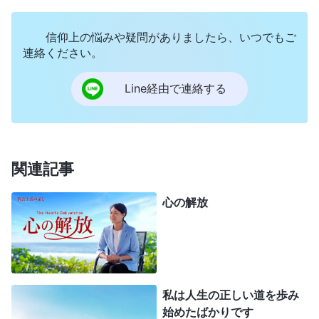
「
人には根源的、本質的な自己認識がありません。
信仰上の悩みや疑問がありましたら、いつでもご
その代わり、自分の行動や表に現われることに集中
連絡ください。
し、そこに精力を費やすのです。自分を認識するこ
とについて誰かが時々何かを言ったとしても、それ
Line経由で連絡する
はさほど深いものではありません。誰一人として、
ある種のことをしたから、あるいはある種のことを
露呈したから、自分は特定の種類の人間だとか、特
関連記事
定の種類の本性をもっているなどと考えたことはあ
りません。神は人の本性と本質を明らかにしました
心の解放
が、人間は自分の物事のやり方や話し方に欠点があ
って不完全なのだと理解します。ゆえに、人が
真理
を実践するのは骨の折れることなのです。人は、自
分の過ちは一時的な表われに過ぎず、それが自分の
私は人生の正しい道を歩み
始めたばかりです
本性の表われというよりは、不注意に露呈してしま