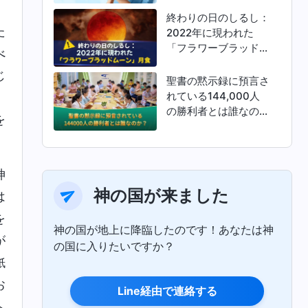
、
終わりの日のしるし：
た
2022年に現われた
「フラワーブラッドム
べ
ーン」月食
じ
聖書の黙示録に預言さ
れている144,000人
」
の勝利者とは誰なの
を
か？
神
神の国が来ました
は
を
神の国が地上に降臨したのです！あなたは神
が
の国に入りたいですか？
紙
お
Line経由で連絡する
へ