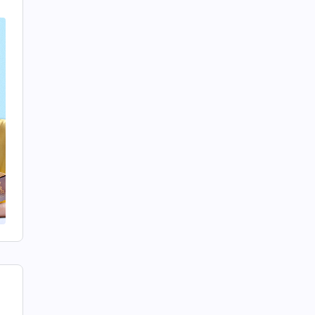
の
。
牧
い
。
。
に
も
で
し
に
。
対
、