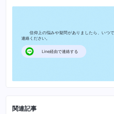
聖職者と言えるのか？ そしてさらに驚いたこ
です。東方閃電を信じていて、正気を失ってい
「妻はいたって正気だ。なぜ気が狂ったなどと
師は、悪びれもせず言いました。「他の信者が
信仰上の悩みや疑問がありましたら、いつ
のちを思ってのことだ……」と。そんな言葉が
連絡ください。
主イエスはこう言っています。「
あなたがたの
Line経由で連絡する
それ以上に出ることは、悪から来るのである
」
正直に話しなさい、嘘をつかず、人を騙さず、
しない嘘を吐き、しかもそのことを何とも思っ
信者とは思えない行動をとっています。集会の
た。牧師が広めた嘘のせいで、たくさんの親せ
なり、妻も私も本当に迷惑しました。その時の
「主よ、牧師は他の信者が東方閃電について調
関連記事
に許せない行為です。主よ、私は東方閃電の教