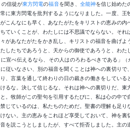
くの信徒が
東方閃電
の
福音
を聞き、
全能神
を信じ始めた
で常に東方閃電を批判するようになりました。一度、王
たがこんなにも早く、あなたがたをキリストの恵みの内
落ちていくことが、わたしには不思議でならない。それ
人々があなたがたをかき乱し、キリストの福音を曲げよ
わたしたちであろうと、天からの御使であろうと、わた
たに宣べ伝えるなら、その人はのろわるべきである」
（
道に従いなさい、別の福音を聞くことは神への裏切りで
おり、言葉を通して終わりの日の裁きの働きをしている
傾けるな。決して信じるな。それは神への裏切りだ、東
にと。牧師がこの聖句を引用するたびに、私は心の中で
を禁じているのは、私たちのためだ。聖書の理解も足り
いけない。主の恵みをこれほど享受しておいて、神を裏
福音を説こうとしましたが、すべて拒否しました。主の