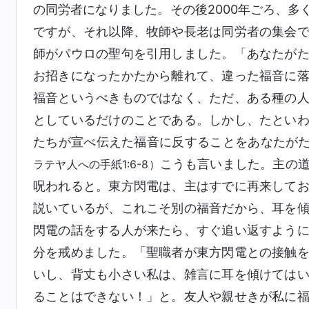
の同労者になりました。その後2000年ごろ、多
ですが、それ以降、牧師や長老は同労者の集会
師がパウロの聖句を引用しました。「あなたが
お招きになったかたから離れて、違った福音に
福音というべきものではなく、ただ、ある種の
としているだけのことである。しかし、たとい
たちが宣べ伝えた福音に反することをあなたが
こうも言いました。主の
ラテヤ人への手紙1:6-8）
呪われると。東方閃電は、主はすでに再来して
説いているが、これこそ別の福音だから、耳を
閃電の話をする人が来たら、すぐ追い返すよう
分を戒めました。「聖職者が東方閃電との接触
いし、背丈も小さい私は、雑言に耳を傾けては
ることはできない！」と。友人や親せきが私に