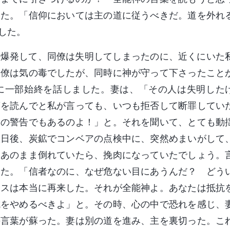
した。「信仰においては主の道に従うべきだ。道を外れ
した。
り爆発して、同僚は失明してしまったのに、近くにいた
同僚は気の毒でしたが、同時に神が守って下さったこと
に一部始終を話しました。妻は、「その人は失明した
葉を読んでと私が言っても、いつも拒否して断罪してい
神の警告でもあるのよ！」と。それを聞いて、とても動
数日後、炭鉱でコンベアの点検中に、突然めまいがして
。あのまま倒れていたら、挽肉になっていたでしょう。
した。「信者なのに、なぜ危ない目にあうんだ？ どう
エスは本当に再来した。それが全能神よ。あなたは抵抗
抗をやめるべきよ」と。その時、心の中で恐れを感じ、
の言葉が蘇った。妻は別の道を進み、主を裏切った。こ