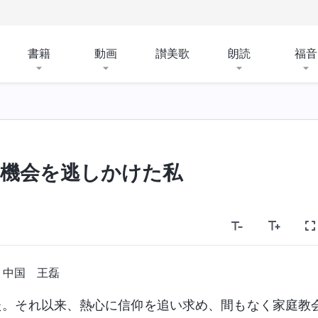
書籍
動画
讃美歌
朗読
福音
機会を逃しかけた私
中国 王磊
した。それ以来、熱心に信仰を追い求め、間もなく家庭教