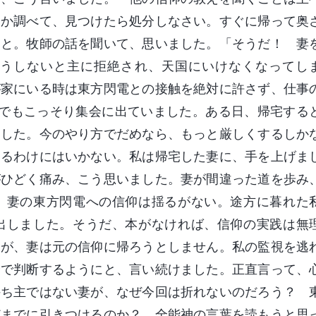
いか調べて、見つけたら処分しなさい。すぐに帰って奥
」と。牧師の話を聞いて、思いました。「そうだ！ 妻
うしないと主に拒絶され、天国にいけなくなってし
が家にいる時は東方閃電との接触を絶対に許さず、仕事
れでもこっそり集会に出ていました。ある日、帰宅する
ました。今のやり方でだめなら、もっと厳しくするしか
するわけにはいかない。私は帰宅した妻に、手を上げま
がひどく痛み、こう思いました。妻が間違った道を歩み
、妻の東方閃電への信仰は揺るがない。途方に暮れた
出しました。そうだ、本がなければ、信仰の実践は無
たが、妻は元の信仰に帰ろうとしません。私の監視を逃
分で判断するようにと、言い続けました。正直言って、
持ち主ではない妻が、なぜ今回は折れないのだろう？ 
どまでに引きつけるのか？ 全能神の言葉を読もうと思