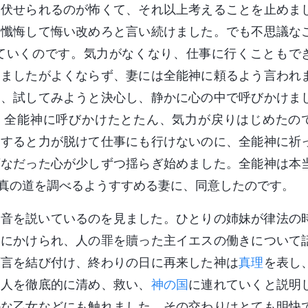
き伏せられるのが怖くて、それ以上考えることを止めま
、懺悔して悔い改めろと言い続けました。でも不思議な
ていくのです。気力がなくなり、仕事に行くこともで
り
ましたがよくならず、妻には全能神に頼るよう言われ
く、試してみようと決心し、静かに心の中で呼びかけま
、全能神に呼びかけたとたん、気力が戻りはじめたの
とすると力が脱けて仕事にも行けないのに、全能神に祈
頑なだった心が少しずつ揺らぎ始めました。全能神は本
真の道を調べるようすすめる妻に、同意したのです。
福音を説いているのを見ました。ひとりの姉妹が律法の
架にかけられ、人の罪を贖った主イエスの働きについて
預言を結び付け、終わりの日に再来した神は
真理
を表し
、人を徹底的に清め、救い、
神の国
に連れていくと説明
かな乙女などにも触れました。その交わりはとても明快