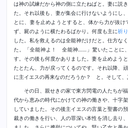
は神の試練だから神の側に立たねばと。妻に説
た。それ以後も、妻が集会に行けないようにし
とに、妻を止めようとすると、体から力が抜け
ず、屍のように横たわるばかり。何度も主に
祈
した。私を救えるのは全能神だけだと。仕方な
た。「全能神よ！ 全能神……」驚いたことに
す。その後も何度かありました。妻を止めよう
たとたん、力が戻ってくるのです。それ以降、
に主イエスの再来なのだろうか？ と。そして、
その日、親せきの家で東方閃電の人たちが
代から恵みの時代にかけての神の働きや、十字
していました。その後主イエスの言葉と聖書の
裁きの働きを行い、人の罪深い本性を消し去り
ました。さらに携挙についてや、賢い乙女と愚