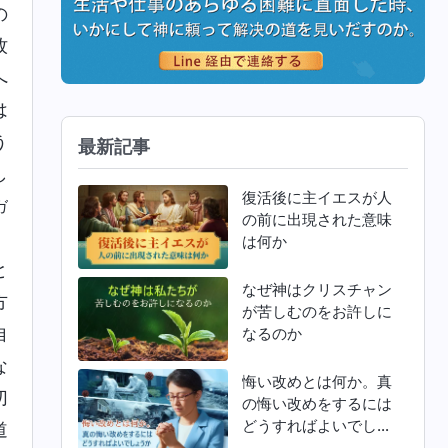
の
牧
へ
は
う
最新記事
し
復活後に主イエスが人
ガ
の前に出現された意味
、
は何か
と
なぜ神はクリスチャン
方
が苦しむのをお許しに
自
なるのか
な
悔い改めとは何か。真
切
の悔い改めをするには
どうすればよいでしょ
道
うか