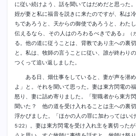
に従い続けよう、話を聞いてはだめだと思った
姪が妻と私に福音を説きに来たのですが、私は
ちであろうと、天からの御使であろうと、わた
伝えるなら、その人はのろわるべきである』
（
る。他の道に従うことは、背教であり主への裏
と。私は、牧師の言うことに従い、誰が終わり
つくって追い返しました。
ある日、畑仕事をしていると、妻が声を潜
よ」と。それを聞いて思った。妻は東方閃電の
怒り、妻に詰め寄りました。「聖職者から東方
聞いた？ 他の道を受け入れることは主への裏
浮かびました。「ほかの人の罪に加わってはい
。妻は東方閃電を受け入れ主を裏切ったが
5:22）
うと思い、すぐ牧師に事情を話すと、牧師は怒