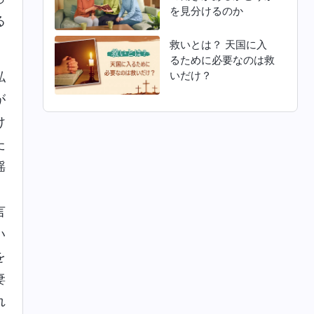
を見分けるのか
る
救いとは？ 天国に入
るために必要なのは救
いだけ？
私
が
け
た
揺
、
言
い
を
妻
れ