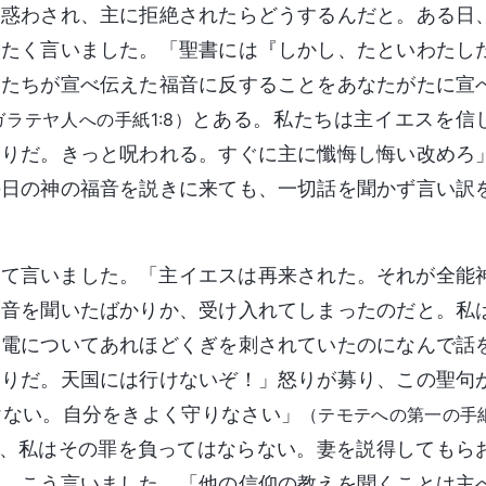
。惑わされ、主に拒絶されたらどうするんだと。ある日
冷たく言いました。「聖書には『しかし、たといわたし
したちが宣べ伝えた福音に反することをあなたがたに宣
とある。私たちは主イエスを信
ガラテヤ人への手紙1:8）
切りだ。きっと呪われる。すぐに主に懺悔し悔い改めろ
の日の神の福音を説きに来ても、一切話を聞かず言い訳
めて言いました。「主イエスは再来された。それが全能
福音を聞いたばかりか、受け入れてしまったのだと。私
閃電についてあれほどくぎを刺されていたのになんで話
切りだ。天国には行けないぞ！」怒りが募り、この聖句
けない。自分をきよく守りなさい」
（テモテへの第一の手
、私はその罪を負ってはならない。妻を説得してもら
り、こう言いました。「他の信仰の教えを聞くことは主