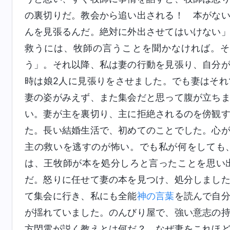
の裏切りだ。教会から追い出される！ 本がな
んを見張るんだ。絶対に外出させてはいけない
救うには、牧師の言うことを聞かなければ。そ
う」。それ以降、私は妻の行動を見張り、自分
時は娘2人に見張りをさせました。でも妻はそ
妻の姿がみえず、また集会だと思って腹が立ち
い。妻が主を裏切り、主に拒絶されるのを傍観
た。長い結婚生活で、初めてのことでした。心
主の救いを逃すのが怖い。でも私が何をしても
は、王牧師が本を処分しろと言ったことを思い
だ。怒りに任せて妻の本を見つけ、処分しまし
て集会に行き、私にも全能
神の言葉
を読んで自
が揺れていました。のんびり屋で、強い意志の
方閃電が説く教えとは何だ？ なぜ妻をこれほ