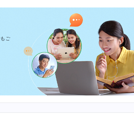
とに、妻のうわさ話があっという間に教会中に広まった
ると。本当に腹が立って、集会で、王牧師に聞きました
言うんです？ よくもそんなばかげたうわさを」と。王
東方閃電を信じ、主を裏切っては困ると思った。彼らの
でもご
牧師の口から出たことが、本当に信じられませんでした
言葉は、ただ、しかり、しかり、否、否、であるべきだ
。主は私たちに、ごまかさず
（マタイによる福音書5:37）
捏造してはならないと、教えています。でも牧師はあり
ていない。王牧師は信徒のためだといいましたが、まる
あと、私は作業にまったく集中できず、早めに帰宅しま
きや友人たちから妻のことを聞かれ、近所のうわさの的
牧師の振る舞いに傷つき、失望し、ひたすら祈りました
べないよう、真実を歪め妻に関する嘘を広めました。絶
えを聞き、すばらしい、実際的な教えだと思いましたが