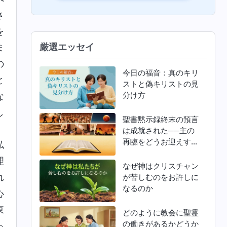
さ
を
厳選エッセイ
ま
の
今日の福音：真のキリ
と
ストと偽キリストの見
分け方
な
し
聖書黙示録終末の預言
、
は成就された──主の
再臨をどうお迎えすれ
私
ばよいか
理
なぜ神はクリスチャン
れ
が苦しむのをお許しに
なるのか
心
東
どのように教会に聖霊
の働きがあるかどうか
っ