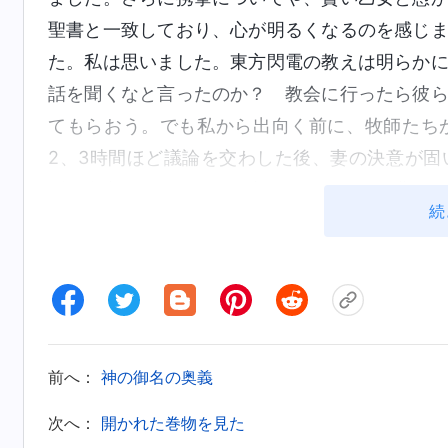
聖書と一致しており、心が明るくなるのを感じ
た。私は思いました。東方閃電の教えは明らか
話を聞くなと言ったのか？ 教会に行ったら彼
てもらおう。でも私から出向く前に、牧師たち
2、3時間ほど議論を交わした後、妻の決意が
ず、東方閃電を信じると言い張る。これは背教
続
いぞ。何があっても教会は一切助けない！」と
るんだぞ。今すぐ悔い改めるんだ。さもなくば
悔するよう妻に迫りました。彼らの乱暴なやり
「妻の信仰が正しくないからって、頭ごなしに
交わるべきだ。主ならそうなさるだろう。どうし
前へ：
神の御名の奥義
その夜、眠れずに寝がえりをうちながら、
次へ：
開かれた巻物を見た
をあのように扱うのか。主の教えにあるような