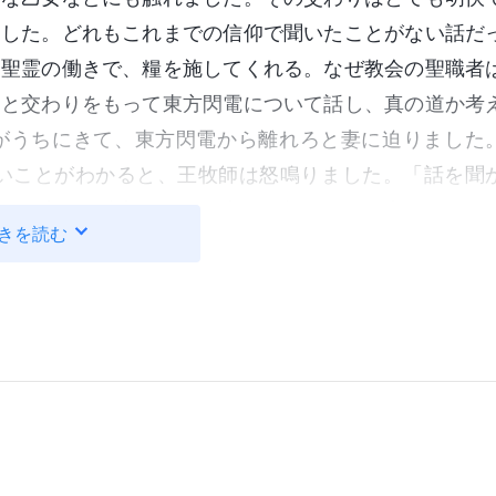
ました。どれもこれまでの信仰で聞いたことがない話だ
に聖霊の働きで、糧を施してくれる。なぜ教会の聖職者
らと交わりをもって東方閃電について話し、真の道か考
がうちにきて、東方閃電から離れろと妻に迫りました
固いことがわかると、王牧師は怒鳴りました。「話を聞
であり主への裏切りだ！ 主から離れれば平安は得られ
きを読む
。別の牧師は大声で妻を叱りました。「主に背を向けて
、教会から出ていってもらう！」と。そして跪いて主に
方を目にして、本当に頭にきた私は、こう思いました
非難し断罪するなんて。妻を許し、愛し、助け、辛抱強
てそんなに横暴になれるんだ？」と。
悶々と考えました。牧師ともあろうものが、なぜ兄弟姉
愛も思いやりも寛容さも一切持ち合わせていない。あれ