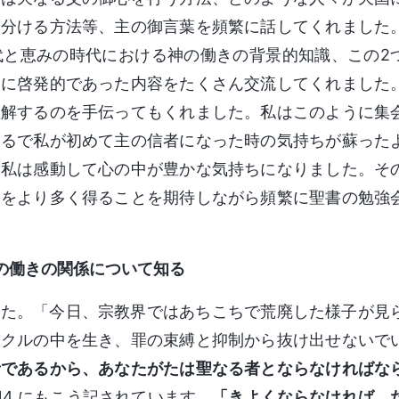
き分ける方法等、主の御言葉を頻繁に話してくれました
代と恵みの時代における神の働きの背景的知識、この2
常に啓発的であった内容をたくさん交流してくれました
理解するのを手伝ってもくれました。私はこのように集
まるで私が初めて主の信者になった時の気持ちが蘇った
、私は感動して心の中が豊かな気持ちになりました。そ
えをより多く得ることを期待しながら頻繁に聖書の勉強
の働きの関係について知る
した。「今日、宗教界ではあちこちで荒廃した様子が見
イクルの中を生き、罪の束縛と抑制から抜け出せないで
者であるから、あなたがたは聖なる者とならなければな
14 にもこう記されています。
「きよくならなければ、