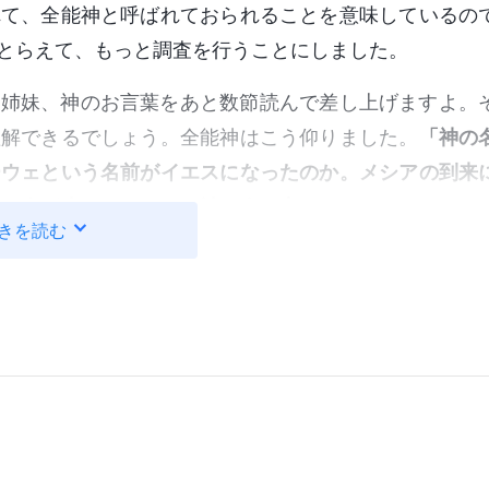
れて、全能神と呼ばれておられることを意味しているの
とらえて、もっと調査を行うことにしました。
「姉妹、神のお言葉をあと数節読んで差し上げますよ。
理解できるでしょう。全能神はこう仰りました。
「神の
ーウェという名前がイエスになったのか。メシアの到来
名の人が来たのか。なぜ神の名は変ったのか。そのよう
きを読む
今日新しい働きをすることはできないのか。昨日の働き
働きから続いて起こることができる。ではイエスの働き
ウェの名前をイエスに変えることができるなら、イエス
なことではなく、人々がそう考えるのはひとえに彼らの
己の観念で神を規定する人がどうして神の啓示を受けられる
スはひとつであるのに、違う時代には異なる名前で呼ば
のか。ひとつの名前で神全体を現わすことができるのだ
。
「神は本来どんな名前も持
３〕」〔『言葉』第1巻〕）