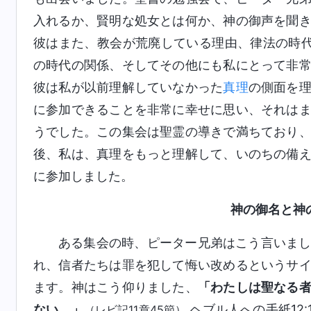
入れるか、賢明な処女とは何か、神の御声を聞
彼はまた、教会が荒廃している理由、律法の時
の時代の関係、そしてその他にも私にとって非
彼は私が以前理解していなかった
真理
の側面を
に参加できることを非常に幸せに思い、それは
うでした。この集会は聖霊の導きで満ちており
後、私は、真理をもっと理解して、いのちの備
に参加しました。
神の御名と神
ある集会の時、ピーター兄弟はこう言いま
れ、信者たちは罪を犯して悔い改めるというサ
ます。神はこう仰りました、
「わたしは聖なる
ない。」
ヘブル人への手紙12:
（レビ記11章45節）