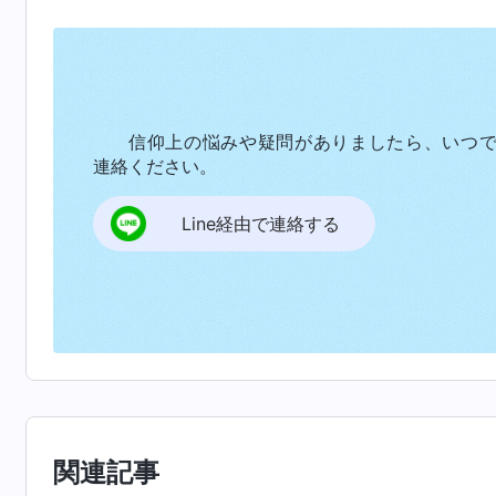
なかったということを知るべきである。神には
ので、一、二の、あるいは多くの名前を持った
神自身が自由に選んだのではないだろうか。神
ばれる名前は人が理解できること、人の言葉に
信仰上の悩みや疑問がありましたら、いつ
連絡ください。
とはできない。」
（『神の出現と働き』「神の働きの
Line経由で連絡する
神のこの御言葉を読んだ後、ピーター兄弟
られなかったとはっきり仰っておられます。神
徴することができるよう異なる御名を採用され
律法の時代に、神が律法と戒めを発布され、人
れていました。恵みの時代が到来した時、神は
の御名もイエスと変わったのです。終わりの日
は新しく、かつ一歩進んだ働きであり、神の御
関連記事
化するとしても、それは働きの必要性によるも