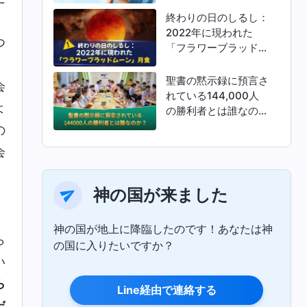
終わりの日のしるし：
。
2022年に現われた
つ
「フラワーブラッドム
ーン」月食
。
聖書の黙示録に預言さ
会
れている144,000人
よ
の勝利者とは誰なの
か？
の
会
神の国が来ました
神の国が地上に降臨したのです！あなたは神
ら
の国に入りたいですか？
い
ら
Line経由で連絡する
だ