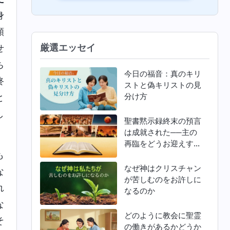
身
頻
厳選エッセイ
せ
ち
今日の福音：真のキリ
終
ストと偽キリストの見
分け方
と
し
聖書黙示録終末の預言
は成就された──主の
再臨をどうお迎えすれ
も
ばよいか
なぜ神はクリスチャン
な
が苦しむのをお許しに
れ
なるのか
な
どのように教会に聖霊
そ
の働きがあるかどうか