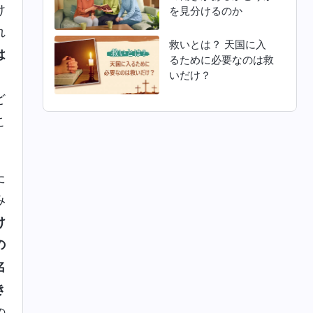
け
を見分けるのか
れ
救いとは？ 天国に入
は
るために必要なのは救
いだけ？
」
ど
こ
た
み
け
の
名
き
の