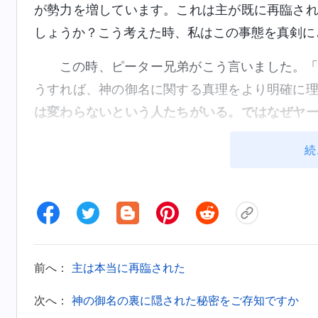
が勢力を増しています。これは主が既に再臨さ
しょうか？こう考えた時、私はこの事態を真剣に
この時、ピーター兄弟がこう言いました。
うすれば、神の御名に関する真理をより明確に
は変わらないという人たちがいる。ではなぜヤ
ついての預言はあるが、ではなぜイエスという
続
働きはずっと以前に実行されなかったか。神は
変えることができ、イエスの働きはヤーウェの
別の働きが継承することはできないのか。ヤー
名前も変えることはできないのか。これは特異
絡思考のせいである。」
（『神の出現と働き』「自
前へ：
主は本当に再臨された
。
「なぜヤーウェとイエ
か」〔『言葉』第1巻〕）
るのか。それは働きの時代が違うからではない
次へ：
神の御名の裏に隠された秘密をご存知ですか
うか」
（『神の出現と働き』「神の働きのビジョン〔