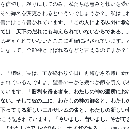
様を信仰し、頼りにしてのみ、私たちは恵みと救いを受
にその御名を変更されるというのでしょうか？」私はこ
聖書にはこう書かれています、
「この人による以外に救
しては、天下のだれにも与えられていないからである。
には与えられていないとここに明確に記されています。
ちになって、全能神と呼ばれるなどと言えるのですか？
た。「姉妹、実は、主が終わりの日に再臨なさる時に新
含まれているんですよ。聖書の中から幾つか節を読んで
れています。
「勝利を得る者を、わたしの神の聖所にお
はない。そして彼の上に、わたしの神の御名と、わたし
ら下ってくる新しいエルサレムの名と、わたしの新しい
はこう記されています。
「今いまし、昔いまし、やがて
、『わたしはアルパであり、オメガである。」
（ヨハネ