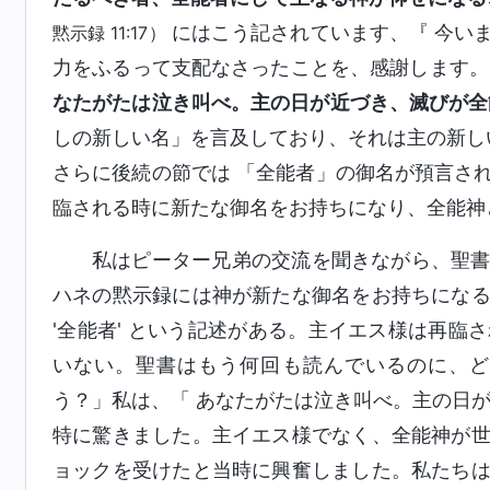
にはこう記されています、『 今い
黙示録 11:17）
力をふるって支配なさったことを、感謝します。』
なたがたは泣き叫べ。主の日が近づき、滅びが全
しの新しい名」を言及しており、それは主の新し
さらに後続の節では 「全能者」の御名が預言さ
臨される時に新たな御名をお持ちになり、全能神
私はピーター兄弟の交流を聞きながら、聖
ハネの黙示録には神が新たな御名をお持ちにな
'全能者' という記述がある。主イエス様は再
いない。聖書はもう何回も読んでいるのに、ど
う？」私は、「 あなたがたは泣き叫べ。主の日
特に驚きました。主イエス様でなく、全能神が
ョックを受けたと当時に興奮しました。私たち