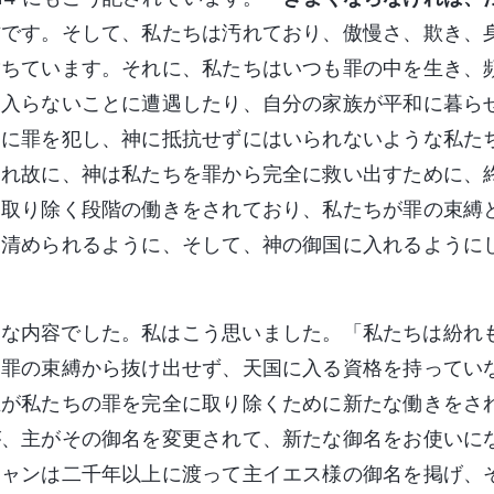
方です。そして、私たちは汚れており、傲慢さ、欺き、
満ちています。それに、私たちはいつも罪の中を生き、
に入らないことに遭遇したり、自分の家族が平和に暮ら
繁に罪を犯し、神に抵抗せずにはいられないような私た
これ故に、神は私たちを罪から完全に救い出すために、
を取り除く段階の働きをされており、私たちが罪の束縛
、清められるように、そして、神の御国に入れるように
外な内容でした。私はこう思いました。「私たちは紛れ
、罪の束縛から抜け出せず、天国に入る資格を持ってい
主が私たちの罪を完全に取り除くために新たな働きをさ
が、主がその御名を変更されて、新たな御名をお使いに
チャンは二千年以上に渡って主イエス様の御名を掲げ、