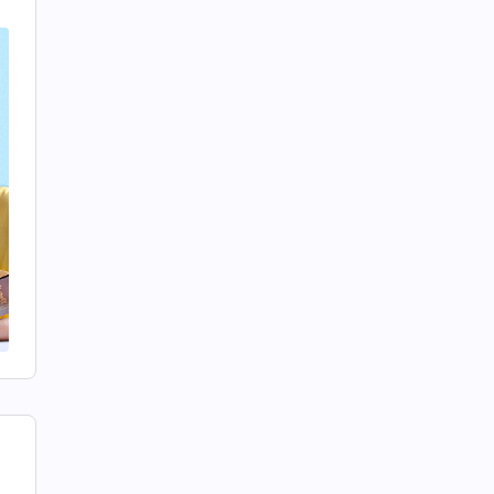
た
は
呼
こ
お
象
。
ば
神
れ
変
、