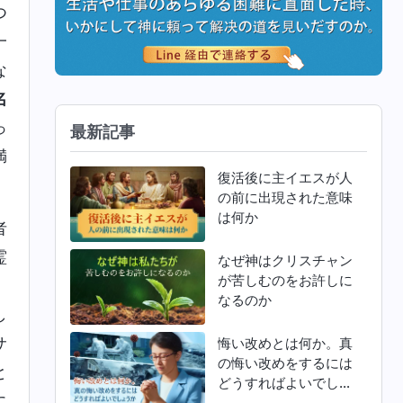
つ
一
な
名
っ
最新記事
満
復活後に主イエスが人
の前に出現された意味
は何か
者
霊
なぜ神はクリスチャン
が苦しむのをお許しに
。
なるのか
し
サ
悔い改めとは何か。真
の悔い改めをするには
と
どうすればよいでしょ
に
うか