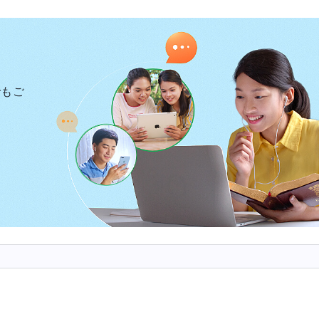
するべき働きがあり、人類を経営しなければならなかっ
だけであった。どのような名で呼ばれるにしても、それ
はそれを決めるのに被造物を必要とするだろうか。神が
そったものであるが、その名前は人によって要約される
でもご
。」
ビジョン〔３〕」〔『言葉』第1巻〕）
はこのように交流しました。「神は元々は御名を持って
は人類を救う働きを行うがために、現在の時代の働きを
ているのです。神の御名は神の働きと共に更新されます
間の生活を導かれた時も同じでした。神はヤーウェと呼
人間の罪を贖う働きをされました。神の働きが変わり、
に、神は神の家を起点に裁きの働きをされています。そ
名も確実に変わります。しかし、神の御名がどのように
のであり、私たち人間にはそれに支障を来す権利はなく