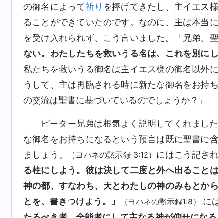
の御名によって
祈り
を捧げてきたし、主イエス
ることができていたのです。なのに、主は本当
を受け入れられず、こう言いました。「兄弟、
ない。わたしたちを救いうる名は、これを別に
私たちを救いうる御名は主イエス様の御名以外
うして、主は再臨される時に新たな御名をお持
の交流は聖書に基づいているのでしょうか？」
ピーター兄弟は根気よく説明してくれまし
な御名をお持ちになるという預言は既に聖書に
ましょう。
にはこう記さ
（ヨハネの黙示録 3:12）
る柱にしよう。彼は決して二度と外へ出ること
神の都、すなわち、天とわたしの神のみもとか
とを、書きつけよう。」
に
（ヨハネの黙示録1:8）
たるべき者、全能者にして主なる神が仰せになる