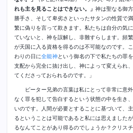
れも主を見ることはできない。」
神は聖なる御
勝手さ、そして卑劣さといったサタンの性質で
繁に偽りを言って欺きます。私たちは自分の気
ていないと、神を誤解し、非難すらします。頻
が天国に入る資格を得るのは不可能なのです。
わりの日に
全能神
という御名の下で私たちの罪
支配から完全に抜け出し、神によって変えられ
てくださっておられるのです。」
ピーター兄弟の言葉は私にとって非常に意
なく罪を犯して告白するという状態の中を生き
いのです。人間が必要とすることに基づいて、
るということは可能であると私には思えました
るなんてことがあり得るのでしょうか？クリス