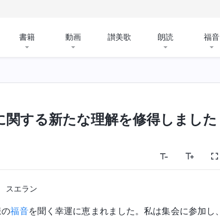
書籍
動画
讃美歌
朗読
福音
に関する新たな理解を修得しました
スエラン
様の
福音
を聞く幸運に恵まれました。私は集会に参加し