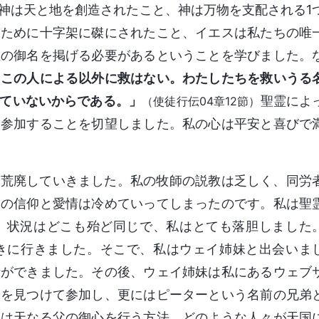
神は天と地を創造されたこと、神は万物を支配される1
うために十字架に磔にされたこと、イエスは私たちの唯
主の御名を掲げる必要があるということを学びました。
「この人による以外に救はない。わたしたちを救いうる
ていないからである。」
聖霊によ
（使徒行伝04章12節）
に参加することを切望しました。私の心は平安と喜びで
ん荒廃していきました。私の牧師の説教は乏しく、同労
ちの信仰と愛情は冷めていってしまったのです。私は聖
、状況はどこも殆ど同じで、私はとても落胆しました
を聞きに行きました。そこで、私はウェイ姉妹と出会いま
話ができました。その後、ウェイ姉妹は私にあるウェブ
会を見つけて参加し、更にはピーターという名前の兄弟
弟は天なる父の御心を行う方法、どのような人々が天国