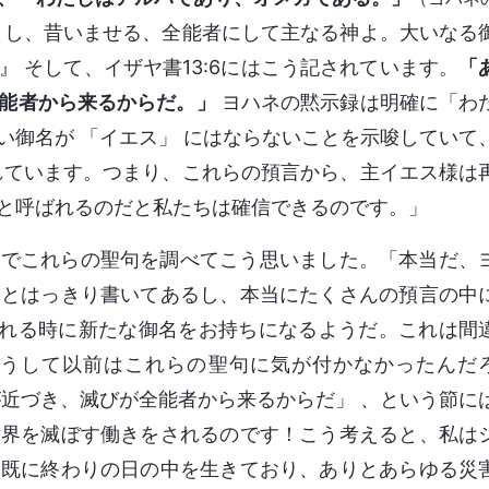
まし、昔いませる、全能者にして主なる神よ。大いなる
 そして、イザヤ書13:6にはこう記されています。
「
能者から来るからだ。」
ヨハネの黙示録は明確に「わ
い御名が 「イエス」 にはならないことを示唆していて
れています。つまり、これらの預言から、主イエス様は
と呼ばれるのだと私たちは確信できるのです。」
書でこれらの聖句を調べてこう思いました。「本当だ、
るとはっきり書いてあるし、本当にたくさんの預言の中
臨される時に新たな御名をお持ちになるようだ。これは間
うして以前はこれらの聖句に気が付かなかったんだ
が近づき、滅びが全能者から来るからだ」 、という節に
世界を滅ぼす働きをされるのです！こう考えると、私は
は既に終わりの日の中を生きており、ありとあらゆる災