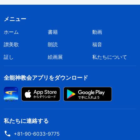
クを受けたよ。顔まで怒りで赤くなっていた。いつ
もあんなに優しかったのに、突然まったくの別人に
メニュー
なったようだった。僕は少し怖くなってきて、急い
で神に黙とうを捧げ、彼に信心を与え、交わりを続
ホーム
書籍
動画
けられるようお導きくださいと願った。僕の心が少
讃美歌
朗読
福音
し落ち着いたので、彼に穏やかにこう言った。「チ
証し
絵画展
私たちについて
ェン牧師、神の御言葉は全て聖書の中にしかないと
いうのは、聖書的根拠がありません。それは事実と
全能神教会アプリをダウンロード
合いません。ヨハネによる福音書にこうあります。
『イエスのなさったことは、このほかにまだ数多く
ある。もしいちいち書きつけるならば、世界もその
書かれた文書を収めきれないであろうと思う』
（ヨ
私たちに連絡する
。主イエスは、地上で働き
ハネによる福音書 21:25）
伝道した三年半に多くのことを言ったが、四つの福
+81-90-6033-9775