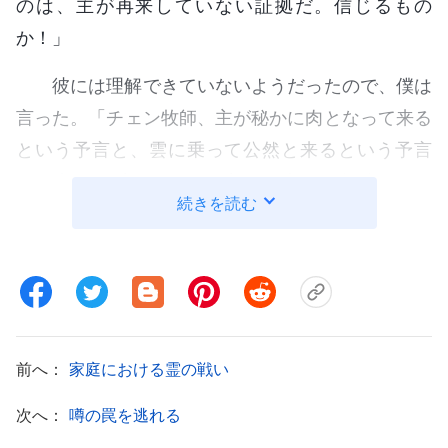
のは、主が再来していない証拠だ。信じるもの
か！」
彼には理解できていないようだったので、僕は
言った。「チェン牧師、主が秘かに肉となって来る
という予言と、雲に乗って公然と来るという予言
は、実は矛盾しません。主の再来は二段階ありま
続きを読む
す。最初に肉となって秘かに来て、真理を表して人
間を裁き清め、災害の前に勝利者の一団を作る。そ
れが終れば、主の秘かな働きは終わり、それから主
は災害をもたらして、善に報い悪を罰する。サタン
に属する神の敵を全て滅ぼす。大災害が過ぎ去った
前へ：
家庭における霊の戦い
後にはじめて、主は公然とあらゆる国と民の前に姿
を現すのです。主がここで秘かに働きをしている間
次へ：
噂の罠を逃れる
に神の御声を聞きその働きを考察する者は、みな神