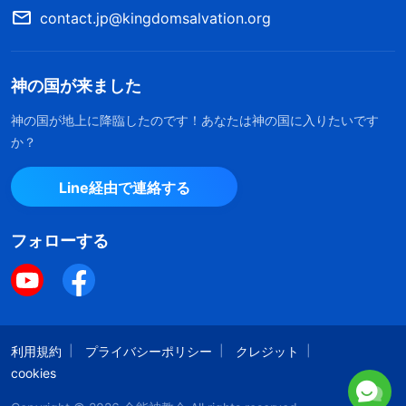
音に記されているのはわずか数時間ぶんしかない。
contact.jp@kingdomsalvation.org
主イエスの全ての御言葉を聖書に記すのは無理だと
いう証拠です。それに、聖書の編集者が省いた話も
神の国が来ました
あるので、予言者の予言の全てが聖書に載ったわけ
ではない。予言者エズラによって伝えられた神の御
神の国が地上に降臨したのです！あなたは神の国に入りたいです
か？
言葉も聖書に載っていないものがある。つまり神の
御言葉が聖書以外にないと言うのは間違いです！」
Line経由で連絡する
母も熱心に言った。「聖書に載っていない神の
フォローする
御言葉があるだけでなく、終わりの日の神の御言葉
もあります！ 主イエスは予言しました。『
わたし
には、あなたがたに言うべきことがまだ多くある
が、あなたがたは今はそれに堪えられない。けれど
利用規約
プライバシーポリシー
クレジット
も真理の御霊が来る時には、あなたがたをあらゆる
cookies
真理に導いてくれるであろう
』
（ヨハネによる福音書