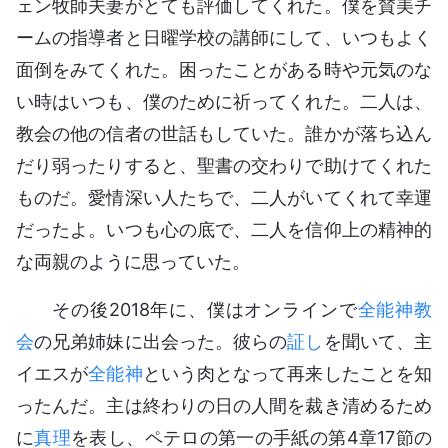
ェン牧師夫妻がとても評価してくれた。僕を賛美チ
ームの指導者と日曜学校の講師にして、いつもよく
面倒をみてくれた。困ったことがある時や元気のな
い時はいつも、僕のために祈ってくれた。二人は、
教会の他の信者の世話もしていた。誰かが落ち込ん
だり弱ったりすると、聖書の交わりで助けてくれた
ものだ。愛情深い人たちで、二人がいてくれて幸運
だったよ。いつも心の底で、二人を信仰上の精神的
な両親のように思っていた。
その後2018年に、僕はオンラインで
全能神教
会
の兄弟姉妹に出会った。彼らの
証し
を聞いて、主
イエスが
全能神
という肉となって再来したことを知
ったんだ。主は終わりの日の人間を裁き清めるため
に
真理
を表し、ペテロの第一の手紙の第4章17節の