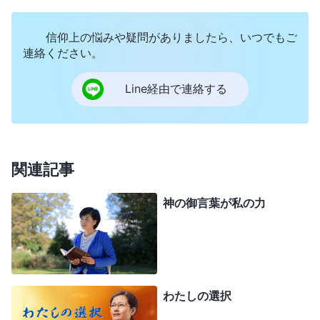
の玉座の御前へ出て、終わりの日の主の裁きを受
信仰上の悩みや疑問がありましたら、いつでもご
け、堕落を清められる。ついには
神の国
に入れられ
連絡ください。
る。彼らは聖書が予言した賢い乙女だ。主がここで
秘かに働きをしている間に神の御声を聞かず、まし
Line経由で連絡する
て全能神を咎め捨てる者は、愚かな乙女だ。彼らは
不信者、反キリスト、悪人で、終わりの日の神の働
きを通じて暴かれる。神が雲に乗って公然と現れる
関連記事
時に、自分が否定した全能神が実際に主イエスの再
来だと知って、後悔してももう遅い。彼らは災害に
神の御言葉が私の力
襲われ、懲罰を受けて涙を流す。主のこの御言葉が
実行されるのです。『
見よ、彼は、雲に乗ってこら
れる。すべての人の目、ことに、彼を刺しとおした
者たちは、彼を仰ぎ見るであろう。また地上の諸族
わたしの選択
はみな、彼のゆえに胸を打って嘆くであろう
』
（ヨ