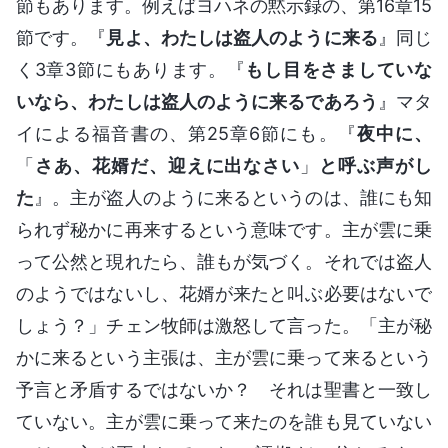
節もあります。例えばヨハネの黙示録の、第16章15
節です。『
見よ、わたしは盗人のように来る
』同じ
く3章3節にもあります。『
もし目をさましていな
いなら、わたしは盗人のように来るであろう
』マタ
イによる福音書の、第25章6節にも。『
夜中に、
「
さあ、花婿だ、迎えに出なさい
」
と呼ぶ声がし
た
』。主が盗人のように来るというのは、誰にも知
られず秘かに再来するという意味です。主が雲に乗
って公然と現れたら、誰もが気づく。それでは盗人
のようではないし、花婿が来たと叫ぶ必要はないで
しょう？」チェン牧師は激怒して言った。「主が秘
かに来るという主張は、主が雲に乗って来るという
予言と矛盾するではないか？ それは聖書と一致し
ていない。主が雲に乗って来たのを誰も見ていない