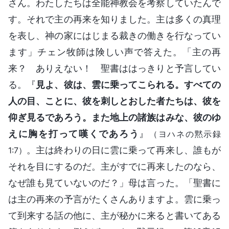
さん。わたしたちは全能神教会を考察していたんで
す。それで主の再来を知りました。主は多くの真理
を表し、神の家にはじまる裁きの働きを行なってい
ます」チェン牧師は険しい声で答えた。「主の再
来？ ありえない！ 聖書ははっきりと予言してい
る。『
見よ、彼は、雲に乗ってこられる。すべての
人の目、ことに、彼を刺しとおした者たちは、彼を
仰ぎ見るであろう。また地上の諸族はみな、彼のゆ
えに胸を打って嘆くであろう
』
（ヨハネの黙示録
。主は終わりの日に雲に乗って再来し、誰もが
1:7）
それを目にするのだ。主がすでに再来したのなら、
なぜ誰も見ていないのだ？」母は言った。「聖書に
は主の再来の予言がたくさんありますよ。雲に乗っ
て到来する話の他に、主が秘かに来ると書いてある