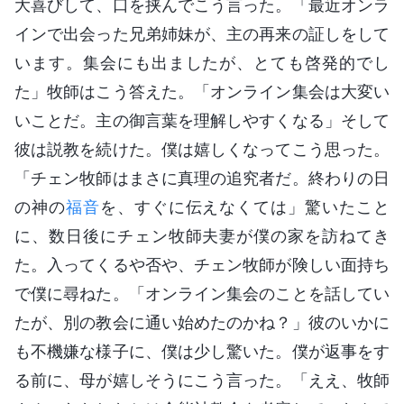
大喜びして、口を挟んでこう言った。「最近オンラ
インで出会った兄弟姉妹が、主の再来の証しをして
います。集会にも出ましたが、とても啓発的でし
た」牧師はこう答えた。「オンライン集会は大変い
いことだ。主の御言葉を理解しやすくなる」そして
彼は説教を続けた。僕は嬉しくなってこう思った。
「チェン牧師はまさに真理の追究者だ。終わりの日
の神の
福音
を、すぐに伝えなくては」驚いたこと
に、数日後にチェン牧師夫妻が僕の家を訪ねてき
た。入ってくるや否や、チェン牧師が険しい面持ち
で僕に尋ねた。「オンライン集会のことを話してい
たが、別の教会に通い始めたのかね？」彼のいかに
も不機嫌な様子に、僕は少し驚いた。僕が返事をす
る前に、母が嬉しそうにこう言った。「ええ、牧師