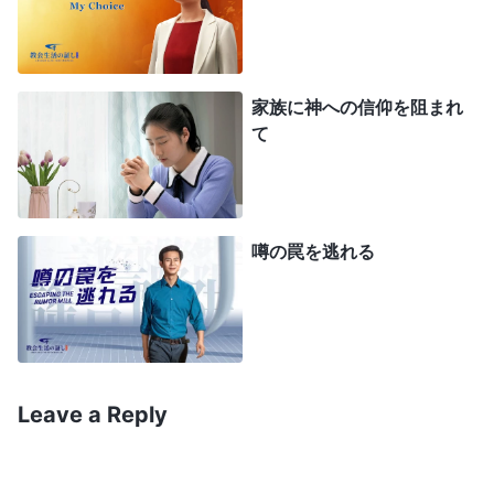
」。「このように、主が秘かに来
ハネの黙示録 1:7）
る予言と、雲に乗って公然と現れる予言は、どちら
も実行される」母も熱心に言った。「息子の言う通
家族に神への信仰を阻まれ
りです。聖書には、人の子が来るという記述が多く
て
あります。例えば……。『
ちょうど、いなずまが東
から西にひらめき渡るように、人の子も現れるであ
ろう
』
。『
いなずまが
（マタイによる福音書 24:27）
噂の罠を逃れる
天の端からひかり出て天の端へとひらめき渡るよう
に、人の子もその日には同じようであるだろう。し
かし、彼はまず多くの苦しみを受け、またこの時代
の人々に捨てられねばならない
』
（ルカによる福音書
。人の子とは受肉した神のことです。主
17:24-25）
Leave a Reply
イエスが人の子であるように。彼は人から生まれ、
普通の人間性を持っていました。主が霊として再来