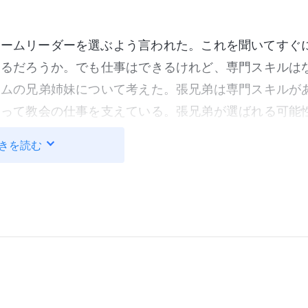
チームリーダーを選ぶよう言われた。これを聞いてすぐ
あるだろうか。でも仕事はできるけれど、専門スキルは
ームの兄弟姉妹について考えた。張兄弟は専門スキルが
あって教会の仕事を支えている。張兄弟が選ばれる可能
頃は、私が張兄弟に仕事を割り当てていた。チームリー
きを読む
だろう、私が劣って見えないだろうか、そう、嫌な気分
じていました。「誰に投票したらいいだろう？ 張兄弟
人々までもが、いつも彼に助けを求めていたことを思い
ーになったら、自分に勝るのでは？ 張兄弟に投票した
リーダーになる資質もない。落胆し、落ち込みました。
い考えが浮かんだ。「自分がチームリーダーになれない
識の少ない呉兄弟に投票したのです。驚いたことに、そ