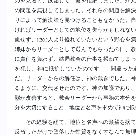
のを見ると、嫉妬して、彼を拒絶しました。が
の問題を無視してしまった。それらの問題を解
りによって解決策を見つけることもなかった。
ければリーダーとしての地位を失うかもしれな
慮せず、他の人より優れていたいという野心を
姉妹からリーダーとして選んでもらったのに、
に責任を負わず、結局教会の仕事を損ねてしま
を犯し、神に抵抗していたのです！ 間違った
だ。リーダーからの解任は、神の裁きでした。
るように、交代させたのです。神の加護であり
態が改善すると、教会リーダーから事務の本分
分を大切にすること、地位と名声を求めて神に抵
その経験を経て、地位と名声への願望を捨
反省しただけで堕落した性質をなくすなんて無