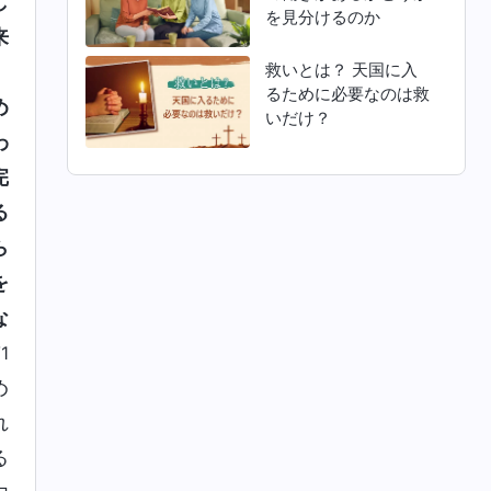
し
を見分けるのか
来
救いとは？ 天国に入
。
るために必要なのは救
め
いだけ？
わ
完
る
ら
を
な
1
め
れ
る