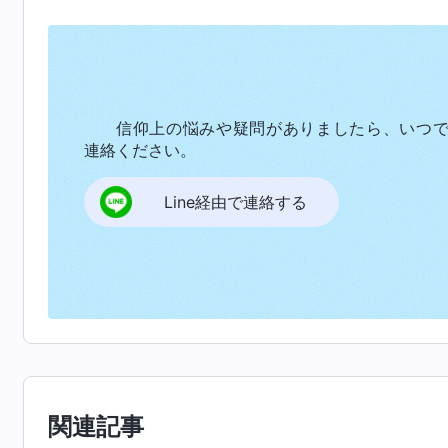
でも張兄弟が選ばれました。結果に満足ではあ
と思い、落ち着きませんでした。その後、神の
を見ると、他の人々がその人を高く評価しない
押さえつけたり、その人に関する噂を流したり
信仰上の悩みや疑問がありましたら、いつ
独善性、また邪悪さ、不正直さ、狡猾さからな
連絡ください。
するためには手段を選びません。このように生
かし、このような人に神を畏れる心はあります
Line経由で連絡する
ば、このように行動する人はただ自分の好きな
いますか。神の家の働きが被る損害に関係なく
です。このような人は傲慢で独善的なだけでな
しませんし、神を畏れる心がないことに疑いの
なく、結果を考えることもなく自分の望むこと
神を畏れず、自分が極めて重要な人物だと信じ
と見なしています。その心の中では、神はその
関連記事