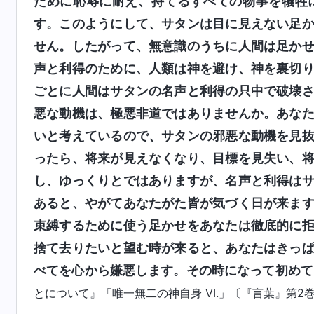
ために恥辱に耐え、持てるすべての物事を犠牲
す。このようにして、サタンは目に見えない足
せん。したがって、無意識のうちに人間は足か
声と利得のために、人類は神を避け、神を裏切
ごとに人間はサタンの名声と利得の只中で破壊
悪な動機は、極悪非道ではありませんか。あな
いと考えているので、サタンの邪悪な動機を見
ったら、将来が見えなくなり、目標を見失い、
し、ゆっくりとではありますが、名声と利得は
あると、やがてあなたがた皆が気づく日が来ま
束縛するために使う足かせをあなたは徹底的に
捨て去りたいと望む時が来ると、あなたはきっ
べてを心から嫌悪します。その時になって初めて
とについて』「唯一無二の神自身 VI.」〔『言葉』第2