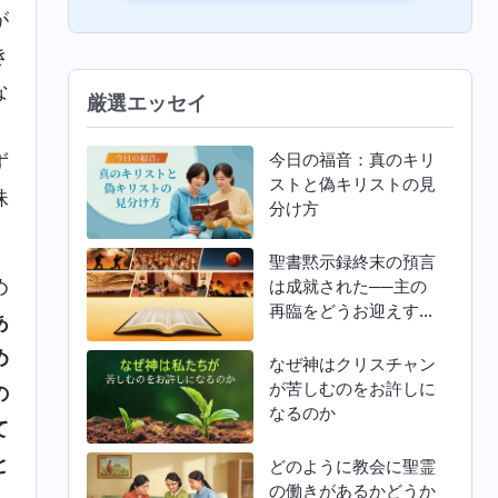
が
き
な
厳選エッセイ
、
今日の福音：真のキリ
ず
ストと偽キリストの見
妹
分け方
聖書黙示録終末の預言
め
は成就された──主の
再臨をどうお迎えすれ
あ
ばよいか
め
なぜ神はクリスチャン
が苦しむのをお許しに
の
なるのか
て
と
どのように教会に聖霊
の働きがあるかどうか