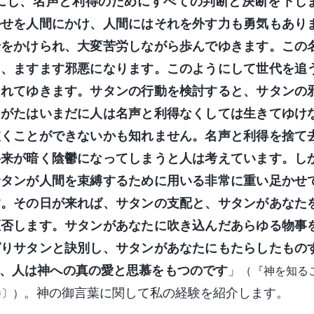
にし、名声と利得のためにすべての判断と決断を下し
かせを人間にかけ、人間にはそれを外す力も勇気もあり
せをかけられ、大変苦労しながら歩んでゆきます。この
り、ますます邪悪になります。このようにして世代を追
されてゆきます。サタンの行動を検討すると、サタンの
たがたはいまだに人は名声と利得なくしては生きてゆけ
抜くことができないかも知れません。名声と利得を捨て
将来が暗く陰鬱になってしまうと人は考えています。し
サタンが人間を束縛するために用いる非常に重い足かせ
す。その日が来れば、サタンの支配と、サタンがあなた
拒否します。サタンがあなたに吹き込んだあらゆる物事
ぱりサタンと訣別し、サタンがあなたにもたらしたもの
、人は神への真の愛と思慕をもつのです
」
（『神を知る
。神の御言葉に関して私の経験を紹介します。
巻〕）