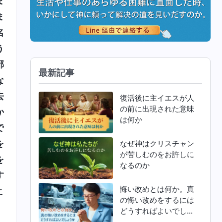
ま
ま
名
う
邪
最新記事
な
去
復活後に主イエスが人
の前に出現された意味
か
は何か
で
を
なぜ神はクリスチャン
が苦しむのをお許しに
を
なるのか
す
悔い改めとは何か。真
こ
の悔い改めをするには
どうすればよいでしょ
うか