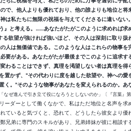
私たちに祝福を与え、私たちのために万事を適切に手配
るので、他人よりも優れており、他の誰よりも地位と将
、神は私たちに無限の祝福を与えてくださるに違いない
う』と考える。……あなたがたがこのように求めれば求
する欲望が強ければ強いほど、その人は深刻に取り扱
種の人は無価値である。このような人はこれらの物事を
る必要がある。あなたがたが最後までこのように追求す
が変わることはできず、真理を渇望しない者は真理を得
を置かず、"その代わりに度を越した欲望や、神への愛
置く。"そのような物事があなたを変えられるのか。あ
「なぜ進んで引き立て役になろうとしないのか」〔『言葉』第
リーダーとして働くなかで、私はただ地位と名声を求
優れていると気づくと、恐れて、どうしたら彼女より優
。鄭兄弟に専門のスキルがあり、兄弟姉妹が彼に相談す