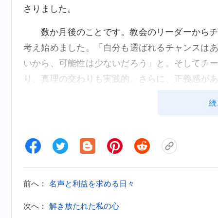
さりました。
数か月後のことです。教会のリーダーから
考え始めました。「自分も選ばれるチャンスは
いから、可能性は少ないだろう」と。そしてチ
り、真理の交わりも実践的。さらに、正義感が
が高そうでした。自分が教会のリーダーだった
続
ーに選ばれたら、彼が私に指図するようになる
なりました。選挙当日、私は心配で、葛藤を感
ろうか」。兄弟姉妹のほとんど、他のチームの
しました。とても立派に思えた。チームリーダ
なかったが、自分には専門知識もなく、チーム
前へ：
名声と利益を求める日々
分の仕事の未熟さを恨みました。その時、ひど
ら、張兄弟にもならせない」。そして、専門知
次へ：
解き放たれた私の心