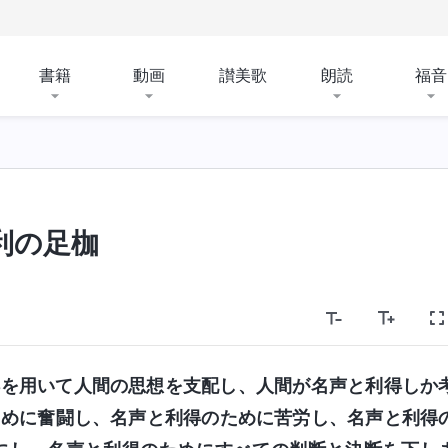
書籍
動画
讃美歌
朗読
福音
利の足枷
得を用いて人間の思想を支配し、人間が名声と利得しか
ために奮闘し、名声と利得のために苦労し、名声と利得