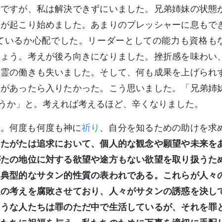
のですが、私は解決できずにいました。兄弟姉妹の状態
題が起こり始めました。あまりのプレッシャーに息もで
ているか心配でした。リーダーとしての能力も資格も
しょう。考えが後ろ向きになりました。挫折感を味わい
聖霊の働きも失いました。そして、何も成果を上げられ
穴があったら入りたかった。こう思いました。「兄弟姉
うか」と。考えれば考えるほど、辛くなりました。
た。何度も何度も神に
祈り
、自分を知るための助けを求
なたがたは追求において、個人的な観念や願望や未来を
がたの地位に対する欲望や途方もない欲望を取り扱うた
も典型的なサタン的性質の表われである。これらが人々
人の考えを腐敗させており、人々がサタンの誘惑を決し
ような人たちは罪のただ中で生活しているが、それを罪