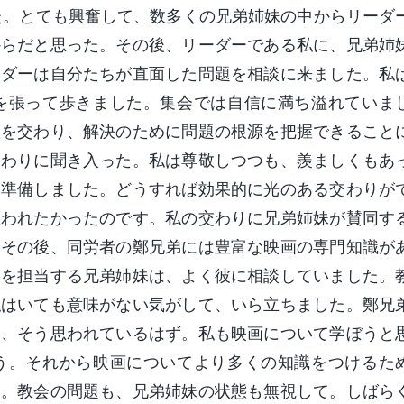
した。とても興奮して、数多くの兄弟姉妹の中からリーダ
からだと思った。その後、リーダーである私に、兄弟姉
ーダーは自分たちが直面した問題を相談に来ました。私
を張って歩きました。集会では自信に満ち溢れていま
理
を交わり、解決のために問題の根源を把握できること
交わりに聞き入った。私は尊敬しつつも、羨ましくもあ
に準備しました。どうすれば効果的に光のある交わりが
思われたかったのです。私の交わりに兄弟姉妹が賛同す
。その後、同労者の鄭兄弟には豊富な映画の専門知識が
影を担当する兄弟姉妹は、よく彼に相談していました。
私はいても意味がない気がして、いら立ちました。鄭兄
い、そう思われているはず。私も映画について学ぼうと
う。それから映画についてより多くの知識をつけるた
た。教会の問題も、兄弟姉妹の状態も無視して。しばら