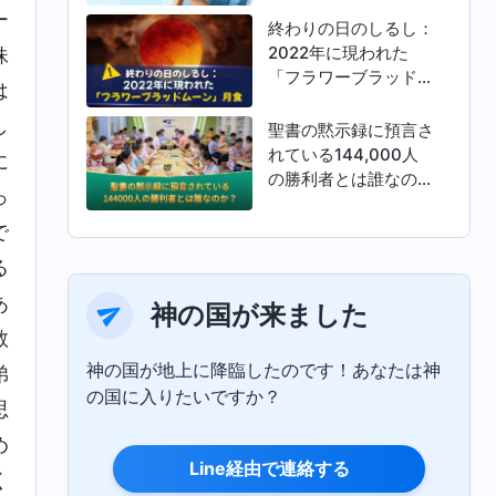
ー
終わりの日のしるし：
2022年に現われた
妹
「フラワーブラッドム
は
ーン」月食
し
聖書の黙示録に預言さ
れている144,000人
に
の勝利者とは誰なの
っ
か？
で
る
あ
神の国が来ました
教
神の国が地上に降臨したのです！あなたは神
弟
の国に入りたいですか？
思
め
Line経由で連絡する
く