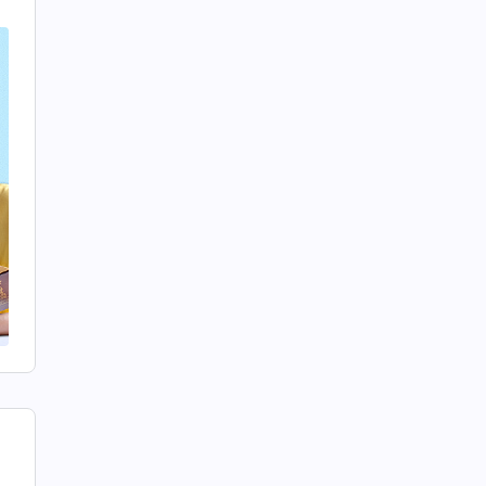
た
人
を
と
成
し
え
て
の
慮
切
。
い
な