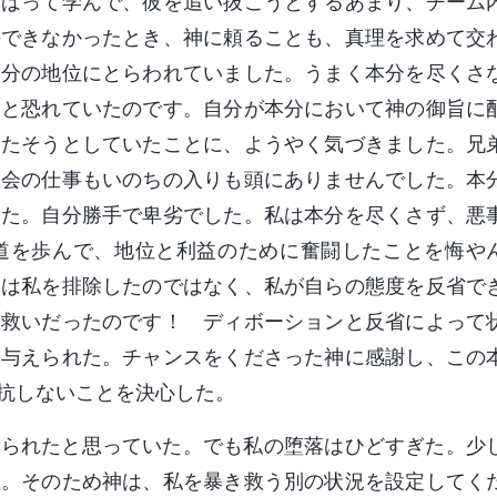
んばって学んで、彼を追い抜こうとするあまり、チーム
決できなかったとき、神に頼ることも、真理を求めて交
自分の地位にとらわれていました。うまく本分を尽くさ
いと恐れていたのです。自分が本分において神の御旨に
満たそうとしていたことに、ようやく気づきました。兄
教会の仕事もいのちの入りも頭にありませんでした。本
った。自分勝手で卑劣でした。私は本分を尽くさず、悪
道を歩んで、地位と利益のために奮闘したことを悔や
神は私を排除したのではなく、私が自らの態度を反省で
、救いだったのです！ ディボーションと反省によって
を与えられた。チャンスをくださった神に感謝し、この
抗しないことを決心した。
てられたと思っていた。でも私の堕落はひどすぎた。少
理。そのため神は、私を暴き救う別の状況を設定してく