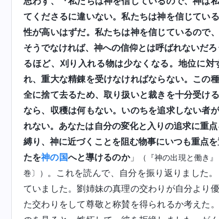
思わず、『私たちは神を信じているので、神は
てくださるに違いない。私たちは神を信じてい
性が高いはずだ。私たちは神を信じているので
そうでなければ、神への信仰とは呼ばれないだろ
るほど、刈り入れる物は少なくなる。地位に対
れ、重大な精錬を受けなければならない。この
全に捨て去るため、取り扱いと裁きを十分受け
なら、収穫は何もない。いのちを追求しない者
れない。あなたは自分の変化と入りの追求に重点
縛り、神に近づくことを阻む物事にいつも重点を
たを
神の国
へと導けるのか
」
（『神の出現と働き』
。これを読んで、自分を振り返りました。
巻〕）
ていました。劉姉妹の真理の交わりが自分より
た交わりをして尊敬と称賛を得られるか考えた