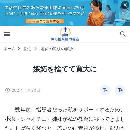
ホーム
証し
地位の追求の解決
嫉妬を捨てて寛大に
2021年1月30日
数年前、指導者だった私をサポートするため、
小潔（シャオチエ）姉妹が私の教会に移ってきまし
た。しばらく経つと、若いのに素質が優れ、能力も