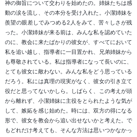
神の御旨について交わりを始めたの。姉妹たちは感
動の涙を流し、その本分を受け入れた。小潔姉妹を
羨望の眼差しでみつめる2人をみて、苦々しさが残
った。小潔姉妹が来る前は、みんな私を認めていた
のに、教会に来たばかりの彼女が、すべてにおいて
私を追い越し、指導者に一目置かれ、兄弟姉妹から
も尊敬されている。私は指導者になって長いのに、
とても彼女に敵わない。みんな私をどう思っている
だろう。私には真理の現実がなく、彼女の引き立て
役だと思ってないかしら。しばらく、この考えが頭
から離れず、小潔姉妹に主役をとられたような気が
して、嫉妬を感じ始めた。時には、双方の得になる
形で、彼女を教会から追い出せないかと考えた。で
もどれだけ考えても、そんな方法は思いつかなかっ