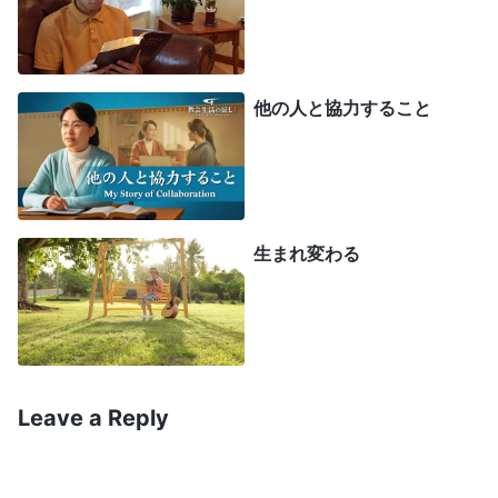
行なったことになりませんか。本分を尽くすことに
忠実であったことになりませんか。これは神の前で
の善行であり、人間が有するべき良心と理知です
」
他の人と協力すること
。後悔と自責の
（『キリストの言葉の記録』より引用）
念がさらに深くなったわ。神が望むのは、より多く
の人が真理を求めて立ち上がり、神に協力するこ
と。私は教会指導者なのに、神のお求めが心になか
生まれ変わる
った。教会で働いているそうした人を見て、不満に
思っただけじゃなく、嫉妬にかられて地位を守ろう
とした。人として最も基本的な良心も理知もない私
は、指導者にふさわしくなかった。利己的な自分を
嫌悪したわ。小潔姉妹の素質が優れ、交わりで問題
Leave a Reply
を解決できるのは、教会の働き、そして兄弟姉妹に
とって有益なこと。私は彼女を支え、長所から学ぶ