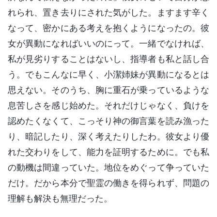
れられ、置き去りにされた気がした。ますます辛く
なって、密かにある考えを抱くようになったの。彼
女が異動になればいいのにって。一緒でなければ、
私が見劣りすることはないし、指導者も私と話し合
う。でもこんなに早く、小潔姉妹が異動になるとは
思えない。そのうち、胸に重石が乗っているような
息苦しさを感じ始めた。それだけじゃなく、負けを
認めたくなくて、こっそり神の御言葉を読み漁った
り、暗記したり、深く考えたりしたわ。彼女より優
れた交わりをして、能力を証明するために。でも私
の動機は間違っていた。地位をめぐって争っていた
だけ。だから本分で聖霊の働きを得られず、問題の
理解も解決も無理だった。