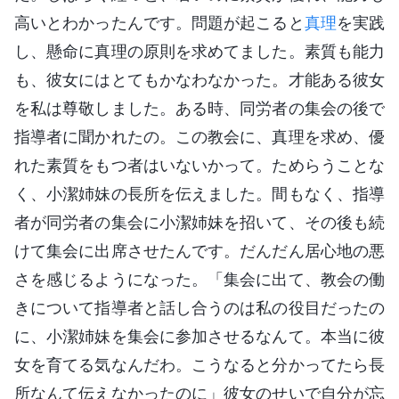
高いとわかったんです。問題が起こると
真理
を実践
し、懸命に真理の原則を求めてました。素質も能力
も、彼女にはとてもかなわなかった。才能ある彼女
を私は尊敬しました。ある時、同労者の集会の後で
指導者に聞かれたの。この教会に、真理を求め、優
れた素質をもつ者はいないかって。ためらうことな
く、小潔姉妹の長所を伝えました。間もなく、指導
者が同労者の集会に小潔姉妹を招いて、その後も続
けて集会に出席させたんです。だんだん居心地の悪
さを感じるようになった。「集会に出て、教会の働
きについて指導者と話し合うのは私の役目だったの
に、小潔姉妹を集会に参加させるなんて。本当に彼
女を育てる気なんだわ。こうなると分かってたら長
所なんて伝えなかったのに」彼女のせいで自分が忘