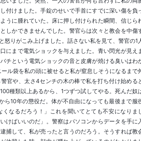
と思いました。突然、一人の警官が何も言わずに私の両
押し付けました。手錠のせいで手首にすでに深い傷を負
のように腫れていた。床に押し付けられた瞬間、信じら
ことしかできませんでした。警官らは次々と教会を中傷
と怒りがこみ上げました。話さない私を見て、警官の1
、口にまで電気ショックを与えました。青い閃光が見え
チバチという電気ショックの音と皮膚が焼ける臭いはわ
ニール袋を私の頭に被せると私が窒息しそうになるまで
る警官や、太さ4センチの木の棒で私を打ち付け始める
100種類以上あるから、1つずつ試してやる。死んだ奴
から10年の懲役だ。体が不自由になっても最後まで服
なくなるだろう！」これを聞いてとても不安になりま
ていけばいいのだ」。警察はパソコンからデータを手に
を逮捕して、私が売ったと言うのだろう。そうすれば教