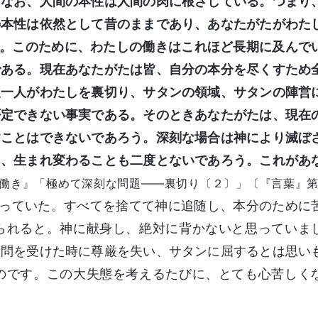
もなお、人間の本性は人間の肉に根ざしている。つまり
の本性は依然として昔のままであり、あなたがたがわた
る。このために、わたしの働きはこれほど長期に及んで
である。現在あなたがたは皆、自分の本分を尽くすため
人一人がわたしを裏切り、サタンの領域、サタンの陣営
否定できない事実である。そのときあなたがたは、現在
すことはできないであろう。深刻な場合は神により滅ぼ
て、生まれ変わることも二度とないであろう。これがあ
働き』「極めて深刻な問題――裏切り〔２〕」〔『言葉』第
思っていた。すべてを捨てて神に追随し、本分のために
られると。神に献身し、絶対に背かないと思っていま
拷問を受けた時に尊厳を失い、サタンに屈するとは思い
のです。この大失態を考えるたびに、とても心苦しく