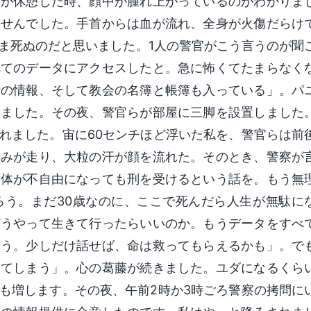
らが休憩した時、顔中が腫れ上がっているのがわかりま
ませんでした。手首からは血が流れ、全身が火傷だらけ
ま死ぬのだと思いました。1人の警官がこう言うのが聞
べてのデータにアクセスしたと。急に怖くてたまらなく
者の情報、そして教会の名簿と帳簿も入っている」。パ
りました。その夜、警官らが部屋に三脚を設置しました
れました。宙に60センチほど浮いた私を、警官らは前
痛みが走り、大粒の汗が顔を流れた。そのとき、警察が
。体が不自由になっても刑を受けるという話を。もう無
ろう。まだ30歳なのに、ここで死んだら人生が無駄に
どうやって生きて行ったらいいのか。もうデータをすべ
ろう。少しだけ話せば、命は救ってもらえるかも」。で
ってしまう」。心の葛藤が続きました。ユダになるくら
も増します。その夜、午前2時か3時ごろ警察の拷問に