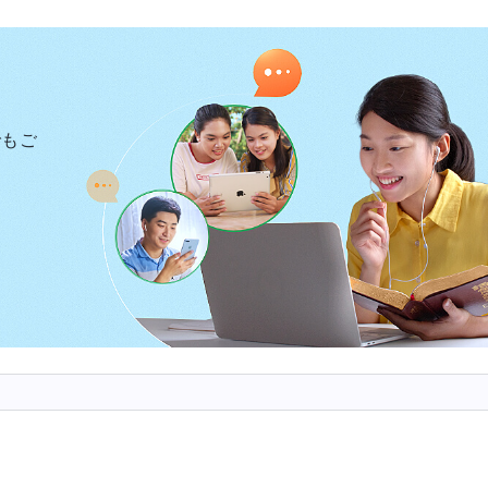
全な場所にかくまってくれました。危険を冒してまで私
ました。私は神を裏切り、兄弟姉妹を売った。私はユダ
す。兄弟姉妹に合わせる顔もなかった。神の御言葉を読
忠誠を示さなかった者にわたしはもはや憐れみは与え
でもご
らである。さらに、わたしは、かつてわたしを裏切った
係ることを望まない。それが誰であれ、これがわたしの
ことがある。つまり、わたしを悲しませる者は誰であれ
、これまでわたしに忠実であった者はとこしえにわたし
。
点のために十分な善行を積みなさい」〔『言葉』第1巻〕）
き刺さった。患難の中で神への忠誠心がなかった人は私
心を傷つけた人は私。私は臆病にも神を裏切り、兄弟姉
。神の寛容を二度と受けられず、懲罰される運命にあり
ることができませんでした。