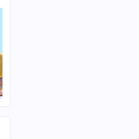
を
で
み
な
者
性
、
の
心
。
妹
ま