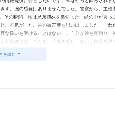
会の情報提供に合意したのです。私はやっと降ろされま
できず、腕の感覚はありませんでした。警察から、主催
た。その瞬間、私は兄弟姉妹を裏切った。頭の中が真っ
が起こる気がした。神の御言葉を思い出しました。「
わ
寛容な扱いを受けることはない
」。自分が神を裏切り、
度と私を許さないことを。苦痛を感じ、心から自分を恨
を食いしばってもう少しだけ耐えれば、なんとかなった
きを読む
した。後は警察が何をしようとしても、口を閉ざしま
なり、許されないことをしたと考える度に、とても苦し
。死刑を言い渡され、いつ監獄で死んでもいいような気
捕から4日目の朝5時を少し過ぎた頃、担当の看守が熟
とび出しました。そしてなんとか兄弟の家にたどり着い
主催者の2人を売ってしまったことを伝え、彼らにも今