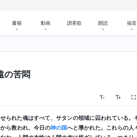
書籍
動画
讃美歌
朗読
福音
遠の苦悶
させられた魂はすべて、サタンの領域に囚われている。
勢から救われ、今日の
神の国
へと導かれた。これらの人