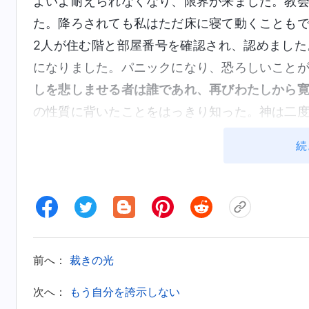
よいよ耐えられなくなり、限界が来ました。教
た。降ろされても私はただ床に寝て動くことも
2人が住む階と部屋番号を確認され、認めまし
になりました。パニックになり、恐ろしいこと
しを悲しませる者は誰であれ、再びわたしから
の性質に背いたことをはっきり知った。神は二
ました。「なぜ仲間を売ってしまったのか。歯
続
もしれないのに」。罪悪感と後悔でいっぱいで
た。その後、神と兄弟姉妹を裏切って、ユダと
なり、信仰の道は行き詰ったように感じました
でした。
その時、予期せぬことが起こったのです。逮
前へ：
裁きの光
していたので、私は静かに縄をほどき、窓から
次へ：
もう自分を誇示しない
のです。ただちに手紙を書き、教会リーダーに