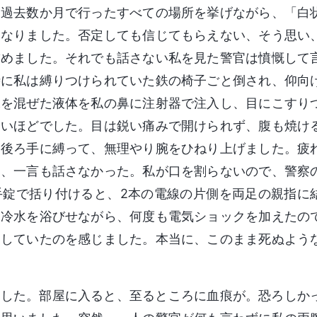
、過去数か月で行ったすべての場所を挙げながら、「白
になりました。否定しても信じてもらえない、そう思い
求めました。それでも話さない私を見た警官は憤慨して
時に私は縛りつけられていた鉄の椅子ごと倒され、仰向
水を混ぜた液体を私の鼻に注射器で注入し、目にこすり
ないほどでした。目は鋭い痛みで開けられず、腹も焼け
を後ろ手に縛って、無理やり腕をひねり上げました。疲
え、一言も話さなかった。私が口を割らないので、警察
手錠で括り付けると、2本の電線の片側を両足の親指に
て冷水を浴びせながら、何度も電気ショックを加えたの
動していたのを感じました。本当に、このまま死ぬよう
ました。部屋に入ると、至るところに血痕が。恐ろしか