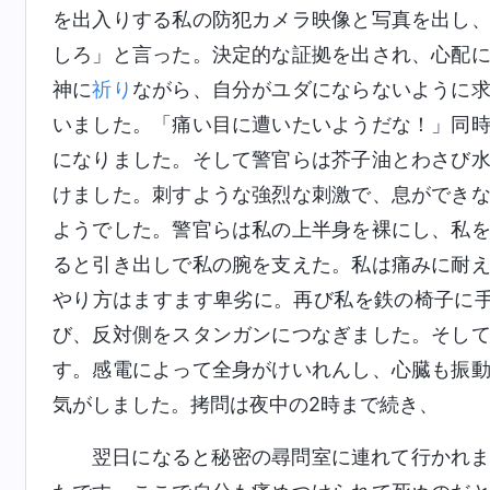
を出入りする私の防犯カメラ映像と写真を出し
しろ」と言った。決定的な証拠を出され、心配
神に
祈り
ながら、自分がユダにならないように
いました。「痛い目に遭いたいようだな！」同
になりました。そして警官らは芥子油とわさび
けました。刺すような強烈な刺激で、息ができ
ようでした。警官らは私の上半身を裸にし、私
ると引き出しで私の腕を支えた。私は痛みに耐
やり方はますます卑劣に。再び私を鉄の椅子に
び、反対側をスタンガンにつなぎました。そし
す。感電によって全身がけいれんし、心臓も振
気がしました。拷問は夜中の2時まで続き、
翌日になると秘密の尋問室に連れて行かれ