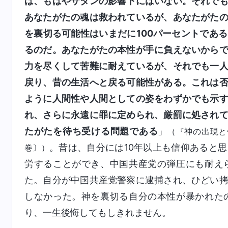
は、もはやサタンの影響下にはいない。それで
あなたがたの魂は救われているが、あなたがた
を裏切る可能性はいまだに100パーセントであ
るのだ。あなたがたの本性が手に負えないから
力を尽くして苦難に耐えているが、それでも一
戻り、昔の生活へと戻る可能性がある。これは
ように人間性や人間としての姿をわずかでも示
れ、さらに永遠に罪に定められ、厳罰に処され
たがたを待ち受ける問題である
」
（『神の出現と
。昔は、自分には10年以上も信仰あると
巻〕）
労することができ、中国共産党の弾圧にも耐え
た。自分が中国共産党警察に逮捕され、ひどい
しなかった。神を裏切る自分の本性が暴かれた
り、一生後悔してもしきれません。