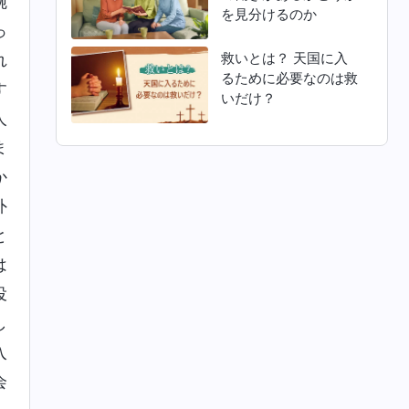
腕
を見分けるのか
っ
救いとは？ 天国に入
れ
るために必要なのは救
す
いだけ？
人
ま
か
外
と
は
役
し
入
会