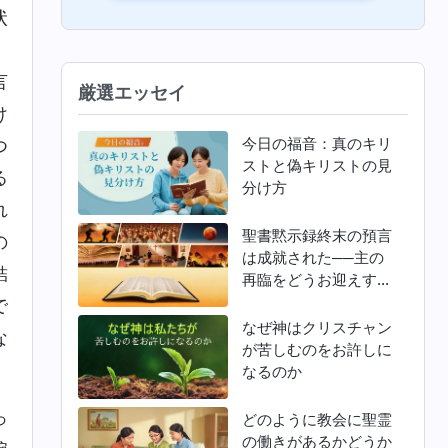
状
、
言
厳選エッセイ
け
今日の福音：真のキリ
つ
ストと偽キリストの見
る
分け方
れ
聖書黙示録終末の預言
の
は成就された──主の
結
再臨をどうお迎えすれ
ばよいか
で
なぜ神はクリスチャン
な
が苦しむのをお許しに
なるのか
っ
どのように教会に聖霊
の働きがあるかどうか