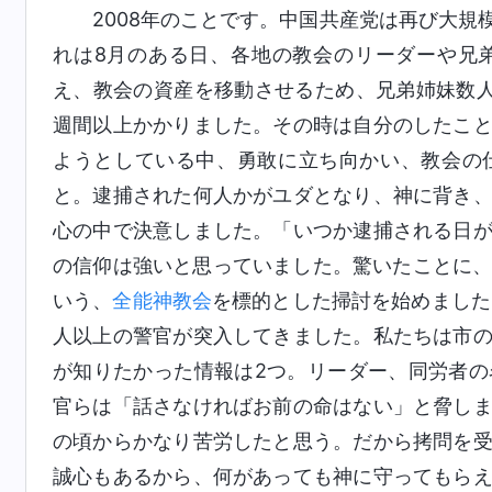
2008年のことです。中国共産党は再び大
れは8月のある日、各地の教会のリーダーや兄
え、教会の資産を移動させるため、兄弟姉妹数
週間以上かかりました。その時は自分のしたこ
ようとしている中、勇敢に立ち向かい、教会の
と。逮捕された何人かがユダとなり、神に背き
心の中で決意しました。「いつか逮捕される日
の信仰は強いと思っていました。驚いたことに、
いう、
全能神教会
を標的とした掃討を始めました
人以上の警官が突入してきました。私たちは市
が知りたかった情報は2つ。リーダー、同労者
官らは「話さなければお前の命はない」と脅し
の頃からかなり苦労したと思う。だから拷問を
誠心もあるから、何があっても神に守ってもら