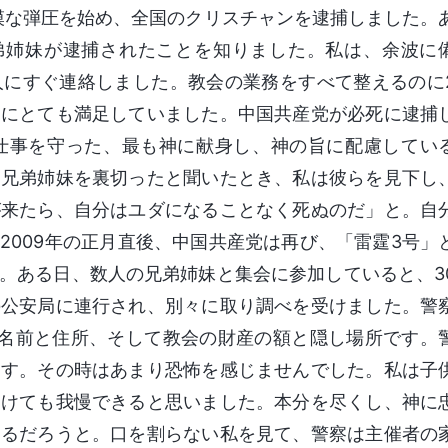
規模な弾圧を始め、全国のクリスチャンを逮捕しました。
弟姉妹が逮捕されたことを知りました。私は、余波に
人にすぐ連絡しました。教会の業務をすべて整えるのに
とにとても満足していました。中国共産党が必死に逮捕
仕事を守った、最も神に献身し、神の旨に配慮してい
、兄弟姉妹を裏切ったと聞いたとき、私は彼らを見下し
が来たら、自分はユダになることなく死ぬのだ」と。自
2009年の正月直後、中国共産党は再び、「雷霆3号」
。ある日、数人の兄弟姉妹と集会に参加していると、3
の公安局に連行され、別々に取り調べを受けました。警
の名前と住所、そして教会の財産の額と隠し場所です。
ます。その時はあまり恐怖を感じませんでした。私は子
受けても我慢できると思いました。本分を尽くし、神に
えるだろうと。口を割らない私を見て、警察は主催者の