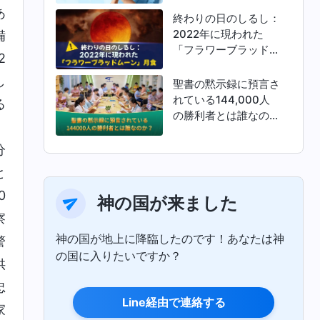
あ
終わりの日のしるし：
2022年に現われた
備
「フラワーブラッドム
2
ーン」月食
し
聖書の黙示録に預言さ
れている144,000人
る
の勝利者とは誰なの
、
か？
分
と
0
神の国が来ました
察
神の国が地上に降臨したのです！あなたは神
警
の国に入りたいですか？
供
忠
Line経由で連絡する
家