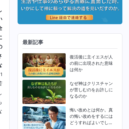
、
し
い
全
に
最新記事
の
さ
復活後に主イエスが人
の前に出現された意味
な
は何か
1
苦
なぜ神はクリスチャン
が苦しむのをお許しに
し
なるのか
も
悔い改めとは何か。真
な
の悔い改めをするには
どうすればよいでしょ
うか