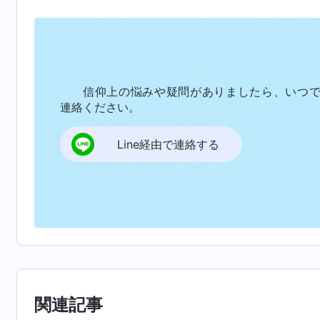
ぐ気を付けるように言った。リーダーは私を安
守ってくれる教会メンバーに、申し訳なく思い
した。誰かに守ってもらう価値などない人間で
ました。「
すなわち、患難の時にわたしに全く
信仰上の悩みや疑問がありましたら、いつ
い。わたしの憐れみはそこまでしか届かないか
連絡ください。
は誰も好まず、ましてや友の利害を裏切る者と
Line経由で連絡する
質である。あなたがたに伝えなければならない
再びわたしから寛容な扱いを受けることはなく
心に留まるのである
」
（『神の出現と働き』「終着
の底まで揺さぶられました。一言一言が鋭く突
神を裏切り、友人の利益を売った人は私。神の
を売りました。そして神の性質を大きく侵した
した。考えれば考えるほど辛くなり、涙をこらえ
関連記事