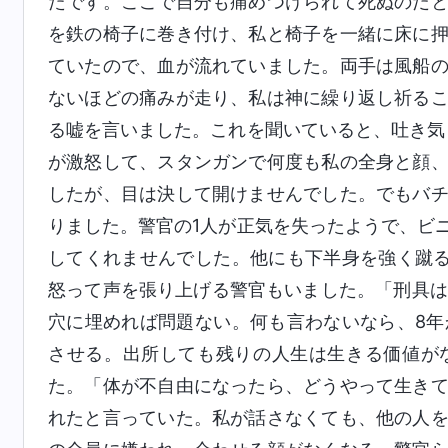
たです。ここで自分も痛めつけられて死ぬのだ
を鉄の椅子に巻き付け、私と椅子を一緒に床に
ていたので、血が流れていました。両手は風船
ないほどの痛みが走り、私は神に繰り返し祈る
る嘘を言いました。これを聞いていると、吐き気
が激怒して、スタンガンで何度も私の全身と顔
したが、目は決して開けませんでした。でもバ
りました。警官の1人が正気を失ったようで、ビ
してくれませんでした。他にも下半身を強く蹴
怒って声を張り上げる警官もいました。「刑具は
穴に埋めれば問題ない。何も言わないなら、8年
させる。出所しても残りの人生は生きる価値が
た。「体が不自由になったら、どうやって生き
れたと言っていた。私が話さなくても、他の人