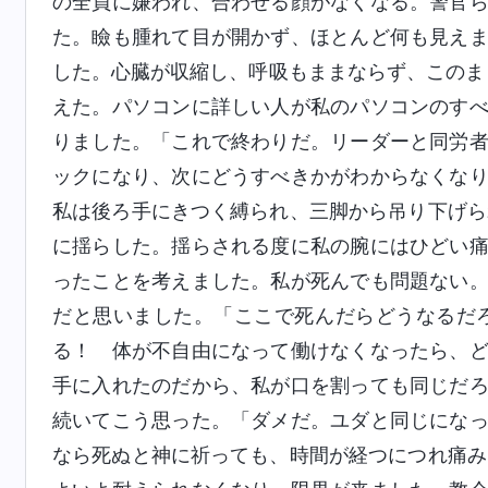
の全員に嫌われ、合わせる顔がなくなる。警官
た。瞼も腫れて目が開かず、ほとんど何も見え
した。心臓が収縮し、呼吸もままならず、このま
えた。パソコンに詳しい人が私のパソコンのす
りました。「これで終わりだ。リーダーと同労
ックになり、次にどうすべきかがわからなくな
私は後ろ手にきつく縛られ、三脚から吊り下げら
に揺らした。揺らされる度に私の腕にはひどい
ったことを考えました。私が死んでも問題ない
だと思いました。「ここで死んだらどうなるだ
る！ 体が不自由になって働けなくなったら、
手に入れたのだから、私が口を割っても同じだ
続いてこう思った。「ダメだ。ユダと同じにな
なら死ぬと神に祈っても、時間が経つにつれ痛み