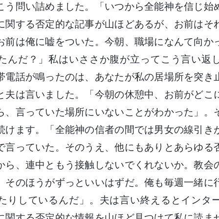
こう問い詰めました。「いつから全能神を信じ始
に関する否定的な記事が山ほどあるが、お前はそ
お前は俺に嘘をついた。今朝、職場になんて向か
たんだ？」私はいささか腹が立ってこう言い返
帯電話が鳴ったのは、あなたが私の居場所を突き
と夫は言いました。「今朝の休憩中、お前がどこ
ら、言っていた場所にいないことがわかった」。
続けます。「全能神の信者の間では男女の線引き
で言っていた。そのうえ、他にもありとあらゆる
から、連中ともう接触しないでくれないか。教会
。そのほうがずっといいはずだ。俺も毎週一緒に
たりしているんだ」。夫は言い終えるとインタ
に関する否定的な情報を山ほど見つけて私に読ま