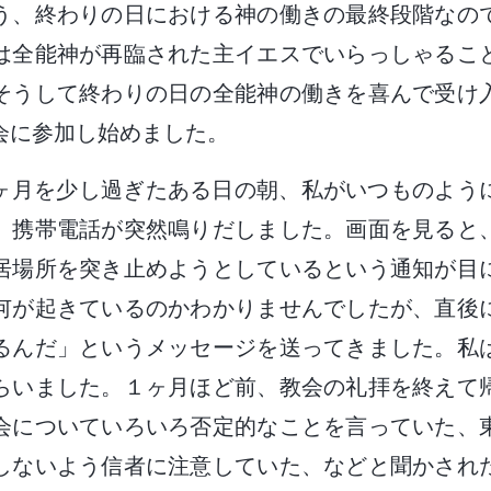
う、終わりの日における神の働きの最終段階なの
は全能神が再臨された主イエスでいらっしゃるこ
そうして終わりの日の全能神の働きを喜んで受け
会に参加し始めました。
ヶ月を少し過ぎたある日の朝、私がいつものよう
、携帯電話が突然鳴りだしました。画面を見ると
居場所を突き止めようとしているという通知が目
何が起きているのかわかりませんでしたが、直後
るんだ」というメッセージを送ってきました。私
らいました。１ヶ月ほど前、教会の礼拝を終えて
会についていろいろ否定的なことを言っていた、
しないよう信者に注意していた、などと聞かされ