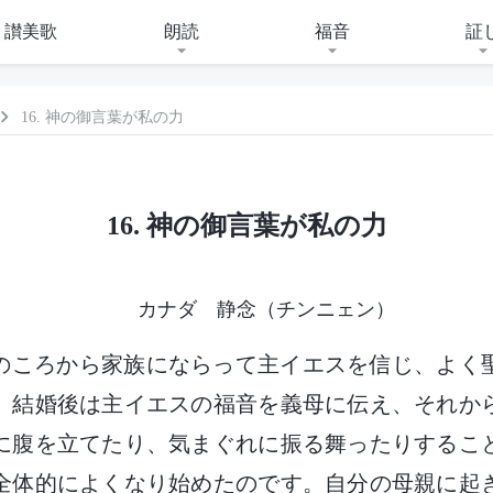
讃美歌
朗読
福音
証
16. 神の御言葉が私の力
16. 神の御言葉が私の力
カナダ 静念（チンニェン）
のころから家族にならって主イエスを信じ、よく
。結婚後は主イエスの福音を義母に伝え、それか
に腹を立てたり、気まぐれに振る舞ったりするこ
全体的によくなり始めたのです。自分の母親に起