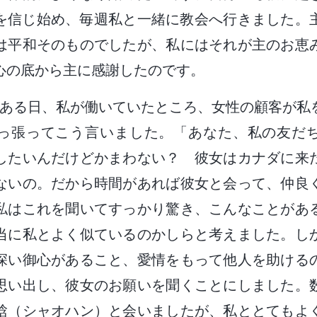
に主を信じ始め、毎週私と一緒に教会へ行きました。
は平和そのものでしたが、私にはそれが主のお恵
心の底から主に感謝したのです。
2月のある日、私が働いていたところ、女性の顧客が
っ張ってこう言いました。「あなた、私の友だ
したいんだけどかまわない？ 彼女はカナダに来
ないの。だから時間があれば彼女と会って、仲良
私はこれを聞いてすっかり驚き、こんなことがあ
当に私とよく似ているのかしらと考えました。し
深い御心があること、愛情をもって他人を助ける
思い出し、彼女のお願いを聞くことにしました。
晗（シャオハン）と会いましたが、私ととてもよ