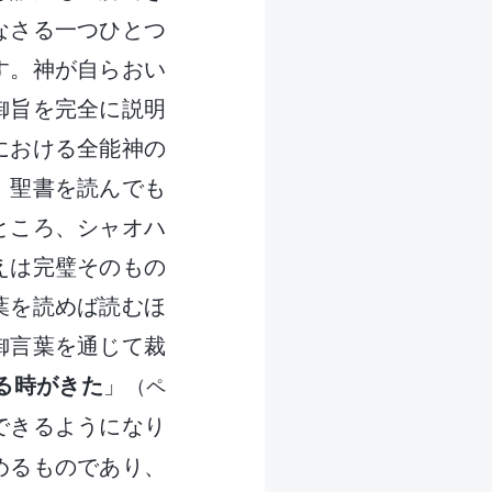
なさる一つひとつ
す。神が自らおい
御旨を完全に説明
における全能神の
、聖書を読んでも
ところ、シャオハ
えは完璧そのもの
葉を読めば読むほ
御言葉を通じて裁
る時がきた
」
（ペ
できるようになり
めるものであり、