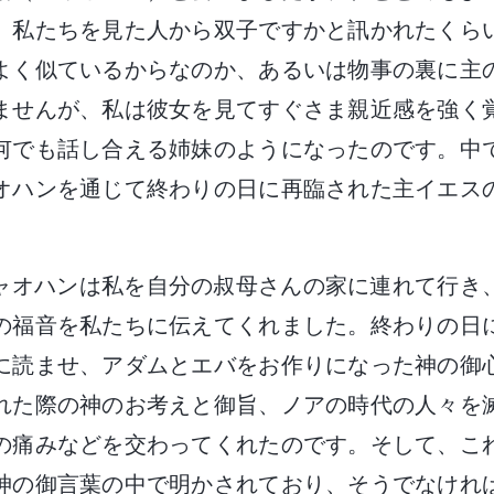
。私たちを見た人から双子ですかと訊かれたくら
よく似ているからなのか、あるいは物事の裏に主
ませんが、私は彼女を見てすぐさま親近感を強く
何でも話し合える姉妹のようになったのです。中
オハンを通じて終わりの日に再臨された主イエス
ャオハンは私を自分の叔母さんの家に連れて行き
の福音を私たちに伝えてくれました。終わりの日
に読ませ、アダムとエバをお作りになった神の御
れた際の神のお考えと御旨、ノアの時代の人々を
の痛みなどを交わってくれたのです。そして、こ
神の御言葉の中で明かされており、そうでなけれ