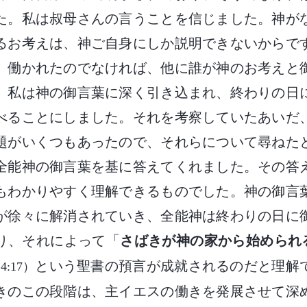
た。私は叔母さんの言うことを信じました。神が
るお考えは、神ご自身にしか説明できないからで
、働かれたのでなければ、他に誰が神のお考えと
。私は神の御言葉に深く引き込まれ、終わりの日
べることにしました。それを考察していたあいだ
題がいくつもあったので、それらについて尋ねた
全能神の御言葉を基に答えてくれました。その答
もわかりやすく理解できるものでした。神の御言
が徐々に解消されていき、全能神は終わりの日に
り、それによって「
さばきが神の家から始められ
という聖書の預言が成就されるのだと理解
:17）
きのこの段階は、主イエスの働きを発展させて深