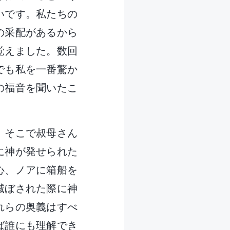
いです。私たちの
の采配があるから
覚えました。数回
でも私を一番驚か
の福音を聞いたこ
、そこで叔母さん
に神が発せられた
心、ノアに箱船を
滅ぼされた際に神
れらの奥義はすべ
ば誰にも理解でき