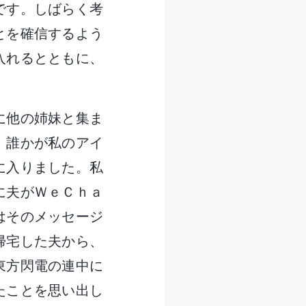
です。しばらく考
とを確信するよう
入れるとともに、
に他の姉妹と集ま
、誰かが私のアイ
に入りました。私
に夫がＷｅＣｈａ
はそのメッセージ
帰宅した夫から、
東方閃電の連中に
たことを思い出し