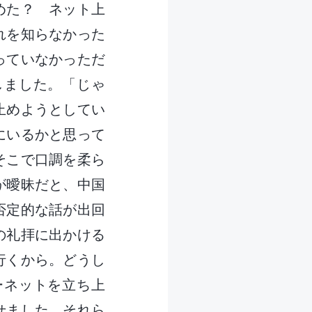
めた？ ネット上
れを知らなかった
っていなかっただ
しました。「じゃ
止めようとしてい
にいるかと思って
そこで口調を柔ら
が曖昧だと、中国
否定的な話が出回
の礼拝に出かける
行くから。どうし
ーネットを立ち上
せました。それら