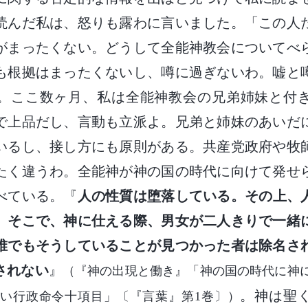
読んだ私は、怒りも露わに言いました。「この人
がまったくない。どうして全能神教会についてべ
も根拠はまったくないし、噂に過ぎないわ。嘘と
。ここ数ヶ月、私は全能神教会の兄弟姉妹と付
で上品だし、言動も立派よ。兄弟と姉妹のあいだ
いるし、接し方にも原則がある。共産党政府や牧
たく違うわ。全能神が神の国の時代に向けて発せ
べている。『
人の性質は堕落している。その上、
。そこで、神に仕える際、男女が二人きりで一緒
誰でもそうしていることが見つかった者は除名さ
されない
』
（『神の出現と働き』「神の国の時代に神
。神は聖
い行政命令十項目」〔『言葉』第1巻〕）