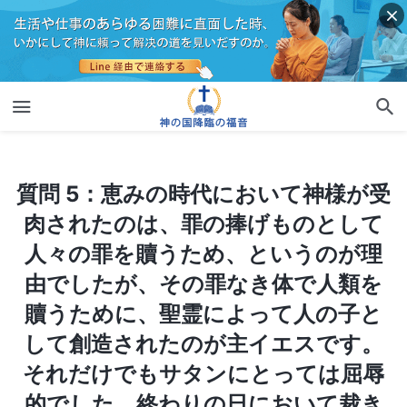
質問 5：恵みの時代において神様が受肉されたのは、罪の捧げものとして人々の罪を贖うため、というのが理由でしたが、その罪なき体で人類を贖うために、聖霊によって人の子として創造されたのが主イエスです。それだけでもサタンにとっては屈辱的でした。終わりの日において裁きの働きを行われるために、神様が再び人の子として受肉されたというのは、本当だとわかりました。お聞きしたいのは、１度目はユダヤで、そして今度は中国でと、それぞれの受肉が少し違っていることです。人類を救う働きのために、なぜ神様は２度も受肉されなければいけなかったのでしょうか？ ２度の受肉の本当の意味は何でしょう？
質問 5：恵みの時代において神様が受
肉されたのは、罪の捧げものとして
人々の罪を贖うため、というのが理
由でしたが、その罪なき体で人類を
贖うために、聖霊によって人の子と
して創造されたのが主イエスです。
それだけでもサタンにとっては屈辱
的でした。終わりの日において裁き