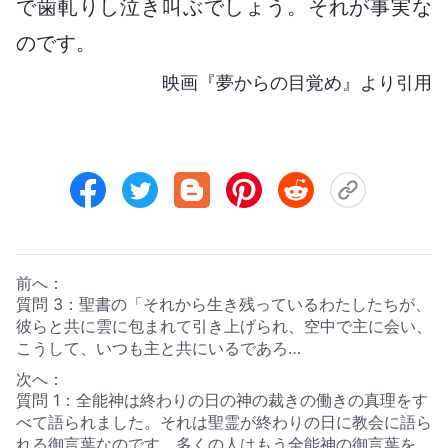
で歯軋りし泣き叫ぶでしょう。それが事実な
のです。
映画『夢からの目覚め』より引用
前へ：
質問 3：聖書の「それから生き残っているわたしたちが、
彼らと共に雲に包まれて引き上げられ、空中で主に会い、
こうして、いつも主と共にいるであろ
う」
(テサロニケ人への第一の手紙 4:17)
はどう解釈するの
次へ：
です？
質問 1：全能神は終わりの日の神の裁きの働きの真理をす
べて語られました。それは聖霊が終わりの日に教会に語ら
れる御言葉なのです。多くの人はもう全能神の御言葉を読