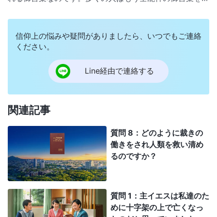
み、御声を聞いたのです。彼らは皆神の御前に連れて行か
れ、小羊の婚宴に参列しています。なんという素晴らしい
祝福でしょう！ですが、多くの兄弟姉妹はまだ御声を聞き
信仰上の悩みや疑問がありましたら、いつでもご連絡
分けられないのです。ですから、今日全能神教会からシャ
ください。
ンさんを招待したのです。神の御声の聞き分け方を明かし
て頂きに来ましたこれで私たちも全能神が主イエスの再臨
Line経由で連絡する
だと確かめられます。
関連記事
質問 8：どのように裁きの
働きをされ人類を救い清め
るのですか？
質問 1：主イエスは私達のた
めに十字架の上で亡くなっ