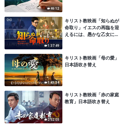
46:12
キリスト教映画「知らぬが
命取り」イエスの再臨を迎
えるには、愚かな乙女にな
ってはならない
1:37:49
キリスト教映画「母の愛」
日本語吹き替え
1:41:34
キリスト教映画「赤の家庭
教育」日本語吹き替え
2:32:05