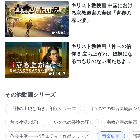
キリスト教映画 中国におけ
る宗教迫害の実録「青春の
赤い涙」
48:04
キリスト教映画「神への信
仰３ 立ち上がれ、奴隷にな
るつもりのない者たちよ」
日本語吹き替え
1:14:17
その他動画シリーズ
『神の出現と働き』朗読シリーズ
日々の神の御言葉朗読シ
教会生活の証し
いのちの経験の証し
宗教迫害の映画
教会生活――バラエティー作品シリ－ズ
音楽動画
讃