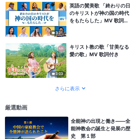
英語の賛美歌 「終わりの日
のキリストが神の国の時代
をもたらした」MV 歌詞付
き
3:31
キリスト教の歌「甘美なる
愛の歌」MV 歌詞付き
3:03
さらに表示
厳選動画
全能神の出現と働き——全
能神教会の誕生と発展の歴
史 第１部