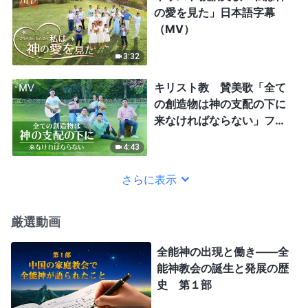
の愛を見た」日本語字幕
（MV）
3:32
キリスト教 賛美歌「全て
の創造物は神の支配の下に
来なければならない」フィ
リピン語 （歌詞付き）
4:43
さらに表示
厳選動画
全能神の出現と働き——全
能神教会の誕生と発展の歴
史 第１部