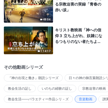
る宗教迫害の実録「青春の
赤い涙」
48:04
キリスト教映画「神への信
仰３ 立ち上がれ、奴隷にな
るつもりのない者たちよ」
日本語吹き替え
1:14:17
その他動画シリーズ
『神の出現と働き』朗読シリーズ
日々の神の御言葉朗読シ
教会生活の証し
いのちの経験の証し
宗教迫害の映画
教会生活――バラエティー作品シリ－ズ
音楽動画
讃