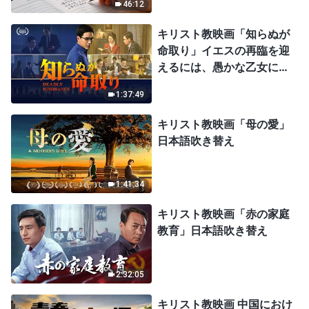
46:12
キリスト教映画「知らぬが
命取り」イエスの再臨を迎
えるには、愚かな乙女にな
ってはならない
1:37:49
キリスト教映画「母の愛」
日本語吹き替え
1:41:34
キリスト教映画「赤の家庭
教育」日本語吹き替え
2:32:05
キリスト教映画 中国におけ