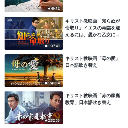
46:12
キリスト教映画「知らぬが
命取り」イエスの再臨を迎
えるには、愚かな乙女にな
ってはならない
1:37:49
キリスト教映画「母の愛」
日本語吹き替え
1:41:34
キリスト教映画「赤の家庭
教育」日本語吹き替え
2:32:05