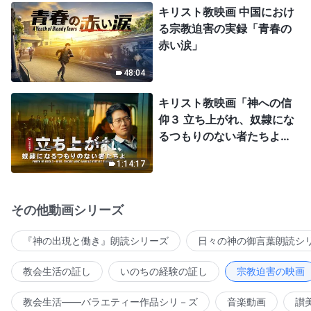
キリスト教映画 中国におけ
る宗教迫害の実録「青春の
赤い涙」
48:04
キリスト教映画「神への信
仰３ 立ち上がれ、奴隷にな
るつもりのない者たちよ」
日本語吹き替え
1:14:17
その他動画シリーズ
『神の出現と働き』朗読シリーズ
日々の神の御言葉朗読シ
教会生活の証し
いのちの経験の証し
宗教迫害の映画
教会生活――バラエティー作品シリ－ズ
音楽動画
讃