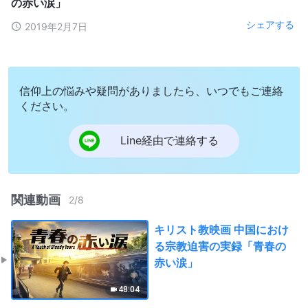
の赤い涙」
シェアする
2019年2月7日
信仰上の悩みや疑問がありましたら、いつでもご連絡
ください。
Line経由で連絡する
関連動画
2
/
8
キリスト教映画 中国におけ
る宗教迫害の実録「青春の
赤い涙」
48:04