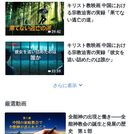
キリスト教映画 中国におけ
る宗教迫害の実録「果てな
い逃亡の道」
39:42
キリスト教映画 中国におけ
る宗教迫害の実録「彼女を
追い詰めたのは誰か」
33:59
さらに表示
厳選動画
全能神の出現と働き——全
能神教会の誕生と発展の歴
史 第１部