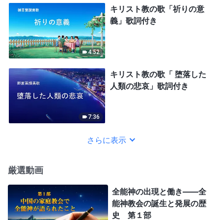
キリスト教の歌「祈りの意
義」歌詞付き
4:52
キリスト教の歌「 堕落した
人類の悲哀」歌詞付き
7:36
さらに表示
厳選動画
全能神の出現と働き——全
能神教会の誕生と発展の歴
史 第１部