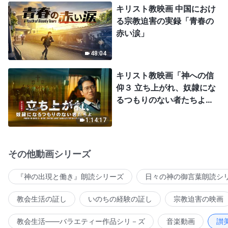
キリスト教映画 中国におけ
る宗教迫害の実録「青春の
赤い涙」
48:04
キリスト教映画「神への信
仰３ 立ち上がれ、奴隷にな
るつもりのない者たちよ」
日本語吹き替え
1:14:17
その他動画シリーズ
『神の出現と働き』朗読シリーズ
日々の神の御言葉朗読シ
教会生活の証し
いのちの経験の証し
宗教迫害の映画
教会生活――バラエティー作品シリ－ズ
音楽動画
讃