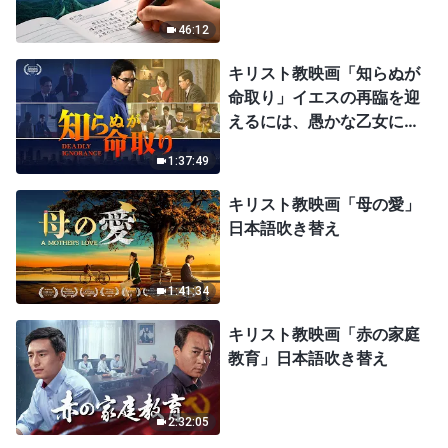
46:12
キリスト教映画「知らぬが
命取り」イエスの再臨を迎
えるには、愚かな乙女にな
ってはならない
1:37:49
キリスト教映画「母の愛」
日本語吹き替え
1:41:34
キリスト教映画「赤の家庭
教育」日本語吹き替え
2:32:05