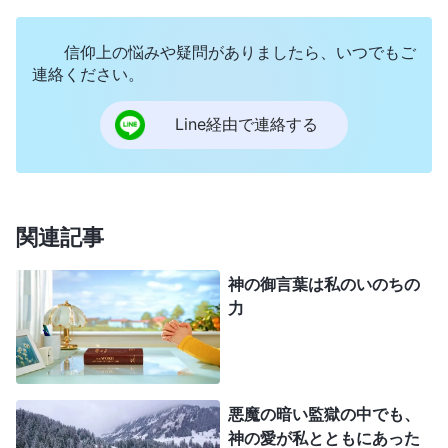
ませんでした。警官たちはそれでもやめず、さらに
私を苦しめるため、ひざまずくように命じました。
信仰上の悩みや疑問がありましたら、いつでもご
あまりの激痛に全身から冷や汗が噴き出し、頭がガ
連絡ください。
ンガン鳴り響き、意識が少しぼんやりし始めまし
Line経由で連絡する
た。そして、「私は長年生きてきた。自分の意識を
コントロールできなくなったことはない。このまま
死ぬのだろうか」と考えました。その後、私はそれ
以上耐えられなくなり、死によって救いを求めるこ
関連記事
とが頭に浮かびました。その瞬間、神の御言葉が私
神の御言葉は私のいのちの
を内側から啓きました。「
今日、大半の人はそのよ
力
うな認識をもっていない。そうした人たちは、苦し
みには価値がなく、
……
中には苦しみが極限に達
し、死を考えるようになる人がいる。それは神に対
悪魔の暗い監獄の中でも、
する真の愛ではない。そうした人は臆病者であり、
神の愛が私とともにあった