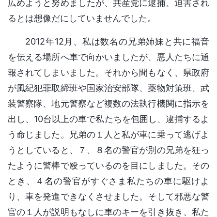
広めようと努めましたが、共産党に逮捕、迫害され
るとは想像だにしていませんでした。
2012年12月、私は数名の兄弟姉妹と共に福音
を伝える場所へ車で向かいましたが、悪人たちに通
報されてしまいました。それから間もなく、県政府
が風紀犯罪取締班や国家治安部隊、薬物対策班、武
装警察隊、地元警察など複数の法執行機関に指示を
出し、10台以上の車で私たちを包囲し、逮捕するよ
う命じました。兄弟の１人と私が車に乗って逃げよ
うとしていると、７、８名の警官が別の兄弟を狂っ
たように警棒で殴っているのを目にしました。その
とき、４名の警官がすぐさま私たちの車に駆けよ
り、車を発進できなくさせました。そして邪悪な警
官の１人が説明もなしに車のキーを引き抜き、私た