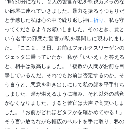
11時30分になり、２人の警官が私を監視カメラのな
い部屋に連れていきました。暴力を振るうつもりだ
と予感した私は心の中で繰り返し神に
祈り
、私を守
ってくださるようお願いしました。そのとき、賈と
いう名字の邪悪な警官が私を尋問しに現われまし
た。「ここ２、３日、お前はフォルクスワーゲンの
ジェッタに乗っていたか」私が「いいえ」と答える
と、相手は激高しました。「複数の人間がお前を目
撃しているんだ。それでもお前は否定するのか」そ
う言うと、悪意を剥き出しにして私の顔を平手打ち
しました。頬が燃えるように痛み、それ以外の感覚
がなくなりました。すると警官は大声で高笑いしま
した。「お前がどれほどタフかを確かめてやる！」
そう言い放ちながら幅広のベルトを手に取り、私の