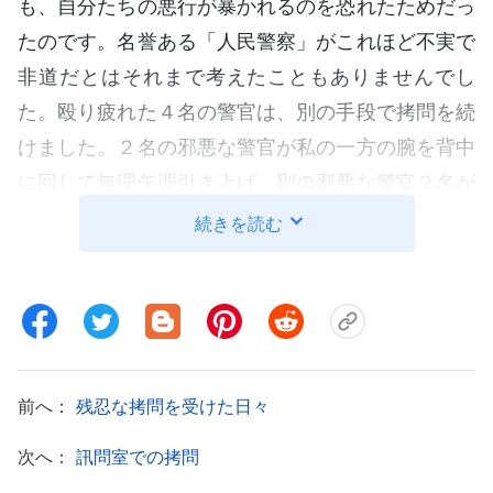
も、自分たちの悪行が暴かれるのを恐れたためだっ
たのです。名誉ある「人民警察」がこれほど不実で
非道だとはそれまで考えたこともありませんでし
た。殴り疲れた４名の警官は、別の手段で拷問を続
けました。２名の邪悪な警官が私の一方の腕を背中
に回して無理矢理引き上げ、別の邪悪な警官２名が
もう一方の腕を肩から背中のほうに引き上げると、
続きを読む
思い切り引き下げました。しかし両手を一緒に引っ
張ることができなかったため、彼らは悪意を込めて
私の腕を膝蹴りしました。ポキッと音が聞こえ、両
腕が引き裂かれたように感じました。あまりの痛み
に息が止まりそうでした。この種の拷問方法は「剣
前へ：
残忍な拷問を受けた日々
背負い」と呼ばれており、普通の人には耐えられま
次へ：
訊問室での拷問
せん。両手の感覚がなくなるまでそう時間はかかり