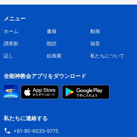
ました。邪悪な警察は私がほとんど息をしていない
ことに気づき、私が死んだ場合に責任を問われるこ
メニュー
とを恐れて手錠を外しました。しかし、私の腕は既
に硬直しており、手錠があまりにきつく締められて
ホーム
書籍
動画
いたため、それを外すのはとても一苦労でした。そ
讃美歌
朗読
福音
れ以上力をかけたら、私の腕は折れてしまっていた
証し
絵画展
私たちについて
でしょう。４名の邪悪な警官は数分がかりで手錠を
外してから、私を尋問待機室に引きずっていきまし
全能神教会アプリをダウンロード
た。
翌日の午後、警察は自分たちの裁量で私に「刑
法違反」の罪を被せ、家宅捜索をするために自宅へ
連行してから拘置所に連れ戻しました。拘置所に戻
私たちに連絡する
るとすぐ、４名の刑務官が私の綿のジャケット、ズ
+81-90-6033-9775
ボン、ブーツ、時計、そして所持金1300元を押収