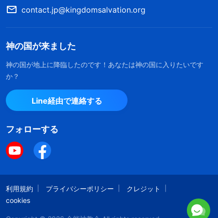
contact.jp@kingdomsalvation.org
しました。そして規定の囚人服に着替えさせ、強制
的に200元で毛布を購入させました。その後、刑務
官は武装強盗、殺人者、強姦魔、麻薬の売人と同じ
神の国が来ました
監房に私を閉じ込めました。私が監房に入ると、剃
神の国が地上に降臨したのです！あなたは神の国に入りたいです
髪した12名の囚人が敵意を剥き出しにして私を睨み
か？
今各地で災害が頻発し、主の再来の預言はほと
つけました。そこの空気は陰気でおどろおどろし
んど実現されました。多くの人は主が既に戻ら
Line経由で連絡する
れたことに気づきました。では、私たちはどの
く、突然、心臓が口から飛び出そうになりました。
ようにして主を迎え、天国に引き上げられるこ
リーダー格の囚人２人が私に近づき、「お前は何で
とができるのか。私たちはあなたとともにオン
フォローする
捕まったんだ」と尋ねました。私は「福音を広めた
ライン交流を通じて道を探していきたいと思い
ます。あなたのご連絡を歓迎します。
からです」と答えました。すると彼らのうちの１人
が私の顔を無言で２度平手打ちしてから言いまし
た。「お前、「司教」ってやつだろう。」それを聞
利用規約
プライバシーポリシー
クレジット
いた残りの囚人は一斉にどう猛に笑い始め、「だっ
cookies
Line 経由で連絡する
たら、お前の神にここから出してくれって頼んだら