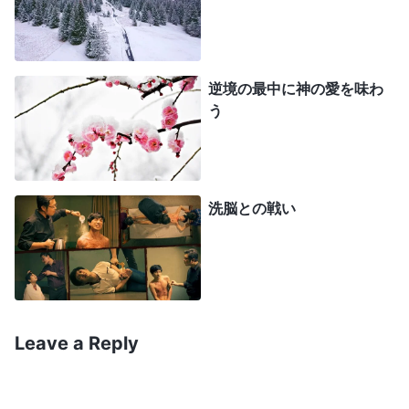
忍耐力がなく、弱くて無力なのである
」
（『神の出
現と働き』「辛い試練を経験することでのみ、神の素晴ら
。神の御
しさを知ることができる」〔『言葉』第1巻〕）
逆境の最中に神の愛を味わ
言葉は私を急に目覚めさせ、自分の考え方は神の御
う
旨に沿うものでなく、神を悲しませ、失望させるだ
けだということに気づきました。なぜなら、この痛
みと苦しみの最中、神がご覧になりたいのは私が死
洗脳との戦い
を求めることではなく、私が屈辱を飲み込んで重荷
を背負えること、神のお導きに頼ってサタンと戦
い、神の
証し
を立て、サタンを辱めて打ち負かせる
ことだったからです。死を求めるのはサタンの策略
に落ちることであり、そうなれば神の証しを立てる
Leave a Reply
ことができず、代わりに恥を晒すことになるので
す。神の御旨を理解した私は無言で神に祈りまし