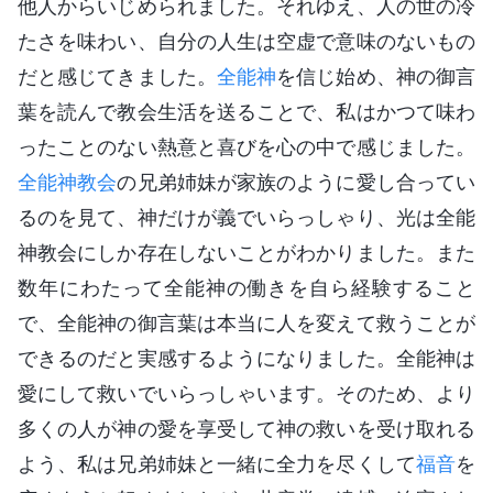
他人からいじめられました。それゆえ、人の世の冷
たさを味わい、自分の人生は空虚で意味のないもの
だと感じてきました。
全能神
を信じ始め、神の御言
葉を読んで教会生活を送ることで、私はかつて味わ
ったことのない熱意と喜びを心の中で感じました。
全能神教会
の兄弟姉妹が家族のように愛し合ってい
るのを見て、神だけが義でいらっしゃり、光は全能
神教会にしか存在しないことがわかりました。また
数年にわたって全能神の働きを自ら経験すること
で、全能神の御言葉は本当に人を変えて救うことが
できるのだと実感するようになりました。全能神は
愛にして救いでいらっしゃいます。そのため、より
多くの人が神の愛を享受して神の救いを受け取れる
よう、私は兄弟姉妹と一緒に全力を尽くして
福音
を