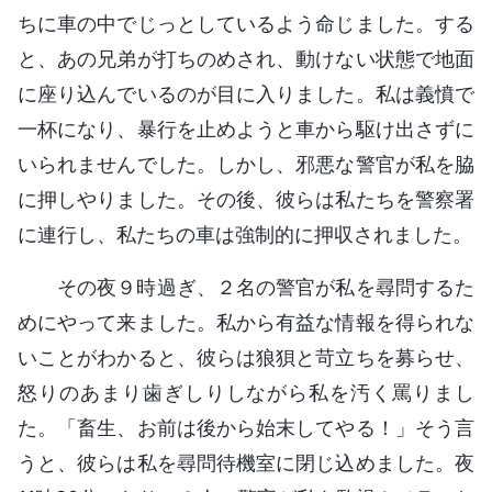
ちに車の中でじっとしているよう命じました。する
と、あの兄弟が打ちのめされ、動けない状態で地面
に座り込んでいるのが目に入りました。私は義憤で
一杯になり、暴行を止めようと車から駆け出さずに
いられませんでした。しかし、邪悪な警官が私を脇
に押しやりました。その後、彼らは私たちを警察署
に連行し、私たちの車は強制的に押収されました。
その夜９時過ぎ、２名の警官が私を尋問するた
めにやって来ました。私から有益な情報を得られな
いことがわかると、彼らは狼狽と苛立ちを募らせ、
怒りのあまり歯ぎしりしながら私を汚く罵りまし
た。「畜生、お前は後から始末してやる！」そう言
うと、彼らは私を尋問待機室に閉じ込めました。夜