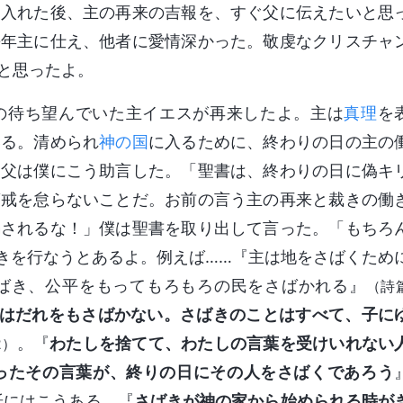
け入れた後、主の再来の吉報を、すぐ父に伝えたいと思
長年主に仕え、他者に愛情深かった。敬虔なクリスチャ
と思ったよ。
の待ち望んでいた主イエスが再来したよ。主は
真理
を
いる。清められ
神の国
に入るために、終わりの日の主の
、父は僕にこう助言した。「聖書は、終わりの日に偽キ
警戒を怠らないことだ。お前の言う主の再来と裁きの働
騙されるな！」僕は聖書を取り出して言った。「もちろ
裁きを行なうとあるよ。例えば……『主は地をさばくため
ばき、公平をもってもろもろの民をさばかれる』
（詩
はだれをもさばかない。さばきのことはすべて、子に
。『
わたしを捨てて、わたしの言葉を受けいれない
2）
ったその言葉が、終りの日にその人をさばくであろう
紙にはこうある。『
さばきが神の家から始められる時が