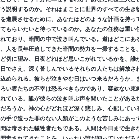
どう説明するのか。それはまことに世界のすべての生き
きを進展させるために、あなたはどのような計画を持っ
ってもらいたいと待っているのか。あなたの任務は重い
暮れており、暗闇の中で泣き叫んでいる。道はどこにあ
て、人を長年圧迫してきた暗闇の勢力を一掃することを
ほど切に望み、日夜どれほど思いこがれているかを、誰
つ日でさえ、深く苦しんでいるそれらの人たちは解放さ
じ込められる。彼らが泣きやむ日はいつ来るだろうか。
もろい霊たちの不幸は恐るべきものであり、容赦ない束
されている。誰が彼らの泣き叫ぶ声を聞いたことがある
るだろうか。神の心がどれほど深く悲しみ、心配してい
身の手で造った罪のない人類がこのような苦しみにあっ
人間は毒された犠牲者たちである。人間は今日まで生き
い間毒されてきたことを、いったい誰が知っていただろ