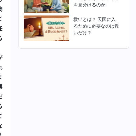
を見分けるのか
物
て
救いとは？ 天国に入
るために必要なのは救
任
いだけ？
る
、
が
れ
ま
縛
だ
る
て
な
う