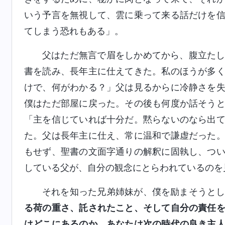
いう予言を無視して、雲に乗って来る話だけを
てしまう恐れもある」。
父はただ無言で眉をしかめてから、腹立た
書を読み、長年主に仕えてきた。私のほうが多
けで、何がわかる？」父は見るからに冷静さを
僕はただ部屋に戻った。その後も何度か話そう
「主を信じていれば十分だ。黙らないのなら出
た。父は長年主に仕え、常に温和で謙虚だった
もせず、聖書の文面字通りの解釈に固執し、つ
している父が、自分の観念にとらわれているのを
それを知った兄弟姉妹が、僕を励まそうと
る荷の重さ、託されたこと、そして自分の責任
はどこにあるのか。あなたは次の時代の良き主