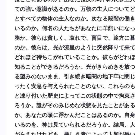
ての強い意識があるのか。万物の主人について
とすべての物体の主人なのか。次なる段階の働
いるのか。何名の人たちがあなたに羊飼いにな
務か。彼らは貧しく、哀れで、盲目で、途方に
のか。彼らは、光が流星のように突然降りて来
どれほど待ちこがれていることか。彼らがどれ
知ることができるだろうか。光がきらめきを放
る望みのないまま、引き続き暗闇の地下牢に閉
ったく安息を与えられたことのない、これらの
と凍り付いた歴史によってこの状態の中で拘束
ろうか。誰がそのみじめな状態を見たことがあ
か、あなたの頭に浮かんだことはあるのか。自
いるのを、神は見ていられるだろうか。結局、
がらえたけれども、悪しき者によって人類が長