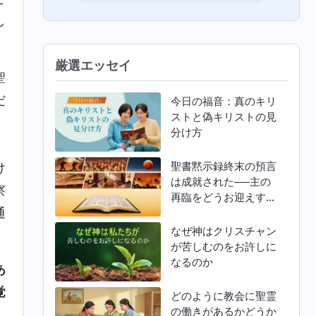
し
厳選エッセイ
聖
だ
今日の福音：真のキリ
ストと偽キリストの見
。
分け方
。
聖書黙示録終末の預言
け
は成就された──主の
察
再臨をどうお迎えすれ
通
ばよいか
なぜ神はクリスチャン
が苦しむのをお許しに
なるのか
あ
覚
どのように教会に聖霊
の働きがあるかどうか
し