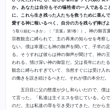
か。あなたは自分もその犠牲者の一人であるこ
に、これら生き残った人たちを救うために喜ん
愛する神に報いるべく、自分の力を残らず捧げ
。神の御言
う取り組むべきか」〔『言葉』第1巻〕）
宗教観念に縛られて、主の再来の知らせを考察
ない。僕は幸運にも神の御声を聞いて、子羊の
る。そうすれば彼らは神の御声が聞けて、神の
われる。情け深い神の御旨だ。父は長年にわた
観念に縛られすぎていて、当然すぐには受け入
の働きを説き続けるべきだ。それが僕の本分だ。
五日目に父の態度が少し和らいだので、僕
て言った。「私達は主イエスを信じている。心
のだ。主は私達の罪を引き受けてきた。だから