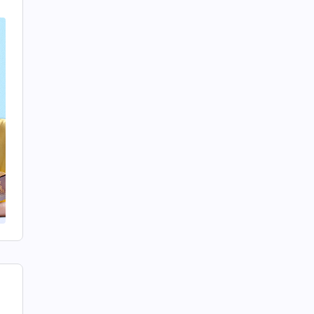
に
』
性
落
葉
つ
神
父
は
の
、
サ
う