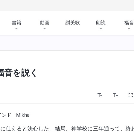
書籍
動画
讃美歌
朗読
福音
福音を説く
インド Mikha
主に仕えると決心した。結局、神学校に三年通って、終