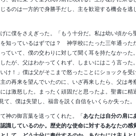
信じるのは一方的で身勝手だし、主を歓迎する機会を逃
しげに僕をさえぎった。「もう十分だ。私は幼い頃から
くを知っているはずでは？ 神学校にたった三年通った
失っていて、僕の交わりに対して聞く耳を持たなかった
としたが、父はわかってくれず、しまいにはこう言った
ていけ！」僕は父がそこまで怒ったことにショックを受
。主の再来を望んでいたのに、いざ再来したら、父は考
いには激怒した。まったく頑固だと思ったよ。聖書に精
見て、僕は失望し、福音を説く自信をいくらか失った。
して神の御言葉を送ってくれた。「
あなたは自分の肩に
を認識しているのか。歴史的な使命に対するあなたの感
人として、どう十分に奉仕するのか。あなたには主人と