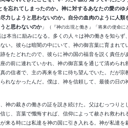
とを忘れてしまったのか。神に対するあなたの愛のゆ
で尽力しようと思わないのか。自分の血肉のように人類
ようと思わないのか
」
（『神の出現と働き』「将来の使命に
葉は本当に励みになる。多くの人々は神の働きを知らず
しない。彼らは暗闇の中にいて、神の御言葉に育まれて
足跡をたどれたので、彼らに神の国の福音を説く責任が
王座の前に連れていかれ、神の御言葉を通じて清められ
る真の信者で、主の再来を常に待ち望んでいた。だが宗
れられなかったんだ。僕は、神を信頼して、最後の日の
は、神の裁きの働きの証を説き続けた。父はむっつりと
で信じ、言葉で懺悔すれば、信仰によって赦され救われ
主が来る時には私達を神の国に引き入れる。神が私達を