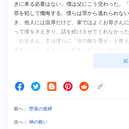
きに来る必要はない」僕は父にこう交わった。
罪を犯して懺悔する。僕らは罪から逃れられな
き、他人には温厚だけど、家ではよくお母さん
って僕をさえぎり、話を続けさせてくれなかっ
「お父さん、主は僕らに『汝の敵を愛せ』と教
働きのために来るという事実を伝えているだけ
強いとはいえない。でも好きで怒っているので
続
人々を怒って責めてしまうんだ。聖書にはこう
に努めなさい。きよくならなければ、だれも主を
スはこうも言った。『
よくよくあなたがたに言
奴隷はいつまでも家にいる者ではない。しかし、
の意味は明らかだ。主は聖く、聖くない者には
前へ：
堕落の束縛
しも聖くない。一体どうやって神の国に入れる
次へ：
神の救い
し、人類を完全に清めて救うために裁きの働き