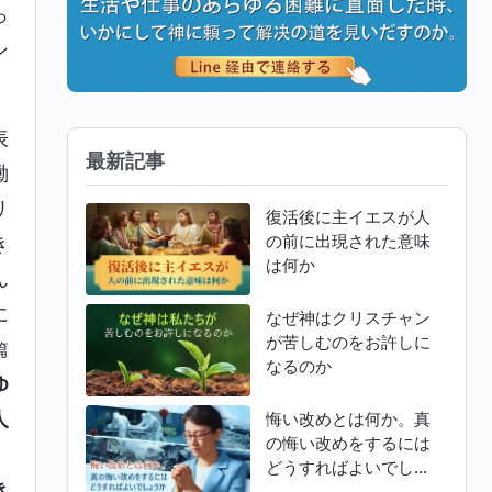
っ
ン
表
最新記事
働
リ
復活後に主イエスが人
の前に出現された意味
き
は何か
ん
に
なぜ神はクリスチャン
が苦しむのをお許しに
篇
なるのか
ゆ
人
悔い改めとは何か。真
の悔い改めをするには
』
どうすればよいでしょ
き
うか