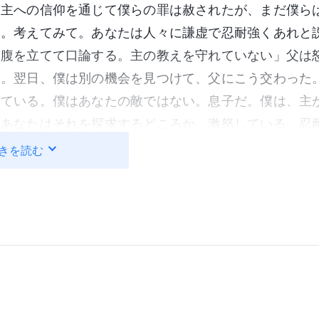
「主への信仰を通じて僕らの罪は赦されたが、まだ僕ら
い。考えてみて。あなたは人々に謙虚で忍耐強くあれと
に腹を立てて口論する。主の教えを守れていない」父は
た。翌日、僕は別の機会を見つけて、父にこう交わった
えている。僕はあなたの敵ではない。息子だ。僕は、主
。あなたはそれを探求するどころか、激怒している。忍
はないだろう。僕らの罪深い本性が解決していないから
きを読む
ある。『すべての人と相和し、また、自らきよくなるよ
見ることはできない』
。主イ
（へブル人への手紙 12:14）
っておく。すべて罪を犯す者は罪の奴隷である。そして
子はいつまでもいる
』
。
（ヨハネによる福音書 8:34-35）
主が見えない。僕らはたえず罪を犯し、罪の中に生き、
のか？ 主イエスは自らの再来を何度も予言し、真理を
を行ない、僕らを神の国に連れて行くと予言した。主イ