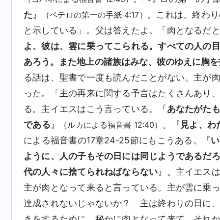
た
』
。これは、終わり
（ペテロの第一の手紙 4:17）
と示している」。父は答えたよ。「肉となるだ
よ、彼は、雲に乗ってこられる。すべての人の
あろう。また地上の諸族はみな、彼のゆえに胸を
る話は、聖書で一度も読んだことがない。主が
った。「主の再来に関する予言はたくさんあり
る。主イエスはこう言っている。『
あなたがた
である
』
。『
見よ、わ
（ルカによる福音書 12:40）
による福音書の17章24-25節にもこうある。『
い
ように、人の子もその日には同じようであるだ
代の人々に捨てられねばならない
』。主イエス
主が肉となって来ると言っている。主が雲に乗
達成されないじゃないか？ 主は終わりの日に
きをするために、秘かに肉となって来て、それ