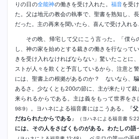
りの日の
全能神
の働きを受け入れた。
福音
を受
た。父は地元の教会の執事で、聖書を熟知し、
だった。主の再来を聞いたら、喜んで受け入れる
その晩、帰宅して父にこう言った。「僕ら
し、神の家を始めとする裁きの働きを行なって
きを受け入れなければならない」驚いたことに
ストが人々を欺くと予言しているから、注意と
には、聖書上の根拠があるのか？ ないなら、
あるさ。少なくとも200の節に、主が来たりて
来られるからである。主は義をもって世界をさ
。ヨハネによる福音書にはこうある。『
父
98:9）
だねられたからである
』
（ヨハネによる福音書 5:2
には、その人をさばくものがある。わたしの語
。ペテロの第一の手
（ヨハネによる福音書 12:48）