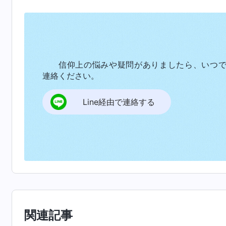
スはこう言った。『
わたしには、あなたがたに
堪えられない。けれども真理の御霊が来る時に
。今や主は再来し
（ヨハネによる福音書 16:12-13）
を完全に拭い去るために裁きの働きを行なって
信仰上の悩みや疑問がありましたら、いつ
を清めてもらうことだ。お父さん、僕らは終わ
連絡ください。
を読んで、神の御声かどうか確かめて。主の再来
Line経由で連絡する
福音の短い寸劇を父に見せたかったが、父
んだ。貧しい者には与え、時には自分が苦しく
の新しい働きに対しては、自らの観念に頑固に
が彼らのように神に逆らい、神の救済を失うの
聖書に詳しく敬虔に見えたけど、主を全くわか
で、謙虚な心で求めることをせず、聖書の文面
神の懲罰を受けた……」父は最後まで聞かずに
関連記事
イ人呼ばわりか？」僕はあわてて答えた。「パ