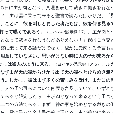
の日に主が肉となり、真理を表して裁きの働きを行な
と？ 主は雲に乗って来ると聖書で読んだばかりだ。『
目、ことに、彼を刺しとおした者たちは、彼を仰ぎ見る
打って嘆くであろう
』
。主が肉と
（ヨハネの黙示録 1:7）
肉となって裁きを行なうなどありえない！」僕はこう交
、雲に乗って来る話だけでなく、秘かに受肉する予言も
も用意していなさい。思いがけない時に人の子が来るか
たしは盗人のように来る
』
。ル
（ヨハネの黙示録 16:15）
なずまが天の端からひかり出て天の端へとひらめき渡
ろう。しかし、彼はまず多くの苦しみを受け、またこの
は、人の子の再来について何度も言及していて、いずれ
って来ると限定したら、主が肉となって来るという予言
、二つの方法で来る。まず、神の家を始めとする裁きの
から、雲に乗って全人民の前に現れる。主が秘かに来る