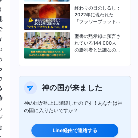
終わりの日のしるし：
う
2022年に現われた
見
「フラワーブラッドム
ーン」月食
で
聖書の黙示録に預言さ
な
れている144,000人
わ
の勝利者とは誰なの
か？
あ
ら
カ
神の国が来ました
る
時
神の国が地上に降臨したのです！あなたは神
も
の国に入りたいですか？
が
働
Line経由で連絡する
と