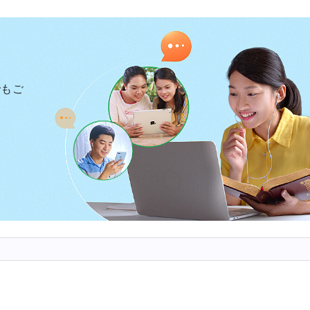
言うべきことがまだ多くあるが、あなたがたは今はそれ
は、あなたがたをあらゆる真理に導いてくれるであろう
、人類を清め救う全ての真理を発した。僕らの罪深い本
いる。神の国に入る唯一の方法は裁きを通じて自らの堕
でもご
りの日の神の働きを謙虚に求めるべきだ。全能神の御言
を見過ごしたくはないはずだ！」
は観るのを拒んだ。父は聖書に詳しく、いくらかの徳も
ても他人を助け、自宅を無料で教会に使用させた。だが
しがみつき、考察を拒んだ。パリサイ人を連想したよ。
ではと心配した。僕は父にこう忠告した。「パリサイ人
っていなかった。主の働きが彼らの観念に合わなかった
に固執し、主に激しく抗い糾弾した。主を十字架にかけ
さえぎった。「私のことを言っているのか？ 私をパリ
リサイ人呼ばわりなどしてないよ、お父さん。彼らのよ