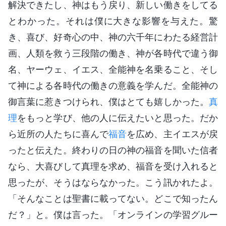
解決できたし、神はもう戻り、新しい働きをしてる
とわかった。それは僕に大きな影響を与えた。驚
き、喜び、好奇心の中、神の六千年にわたる経営計
画、人類を救う三段階の働き、神が各時代で違う御
名、ヤーウェ、イエス、全能神を名乗ること、そし
て神による各時代の働きの意義を学んだ。全能神の
御言葉に惹きつけられ、僕はとても嬉しかった。
真
理
をもっと学び、他の人に伝えたいと思った。だか
ら近所の人たちに喜んで
福音
を広め、主イエスが戻
ったと伝えた。終わりの日の神の福音を聞いた信者
なら、大喜びして真理を求め、福音を受け入れると
思ったが、そうはならなかった。こう訊かれたよ。
「そんなことは聖書に載ってない。どこで知ったん
だ？」と。僕は言った。「オンラインの学習グルー