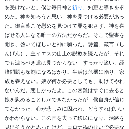
を受けないと。僕は毎日神と
祈り
、知恵と導きを求
めた。神を知ろうと思い、神を見つける必要があっ
た。御言葉こそ慰めを見つけて罪を犯さず、神を喜
ばせる人になる唯一の方法だからだ。そこで聖書を
開き、啓いてほしいと神に願った。詩篇、箴言（し
んげん）、主イエスの山上の説教を読んだが、それ
でも辿るべき道は見つからない。すっかり迷い、経
済問題も深刻になるばかり。生活は危機に陥り、家
族も養えない。娘が何か必要としても、助けてやれ
ないんだ。悲しかったよ。この困難はすぐに去ると
娘を慰めることしかできなかったが、僕自身が信じ
てなかった。心が悲しみに囚われ、どうすればいい
かわからない。この国を去って移民になり、活路を
見出そうかと思ったけど、コロナ禍のせいで必要な