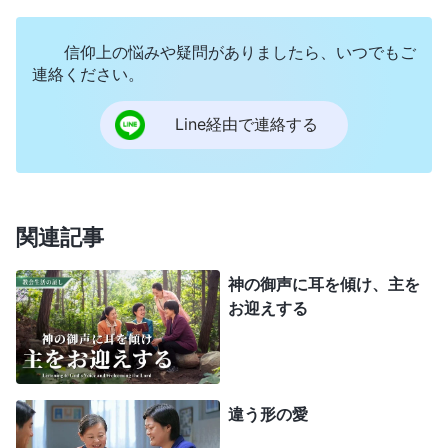
グループを去る理由をワッツアップで書き、偽
信仰上の悩みや疑問がありましたら、いつでもご
キリストに騙されるのが不安だと説明した上で、隣
連絡ください。
人が送った聖句を添付した。でもメッセージを送っ
てグループを去ろうとすると、突然スマホの充電が
Line経由で連絡する
切れた。驚いたよ。いつも集会前に充電してたの
に、突然充電切れなんてどういうことだ？でも僕の
決意はまだ固く、自分に言い聞かせた。キリストが
関連記事
戻ったなら、大いなる奇跡がないのはなぜだ？携帯
をコンセントに挿し、電源が入ったらメッセージを
神の御声に耳を傾け、主を
お迎えする
送ることにした。バッテリーが5％になったタイミ
ングで電源を入れると、グループに送られた聖書の
聖句が目に入った。好奇心から読んでみたよ。「
見
よ、わたしは戸の外に立って、たたいている。だれ
違う形の愛
でもわたしの声を聞いて戸をあけるなら、わたしは