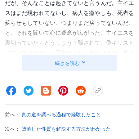
だが、そんなことは起きてないと言うんだ。主イエ
スはまだ現われてないし、病人を癒やしも、死者を
蘇らせもしていない、つまりまだ戻ってないんだ、
と。それを聞いて心に疑念が広がった。主イエスを
裏切っていたらどうしよう？騙されて、偽キリスト
に従ってるのではと不安だった。当時はまだ、主イ
エスは雲に乗って戻り、白い大きな玉座から、各人
続きを読む
をその罪に応じて裁くと確信してたが、伝道師か
ら、神は肉となり、言葉を発して人の罪を裁いてい
ると聞いた。そのせいで、心の中で矛盾を感じ、ま
すます不安になった。夜の説教を楽しみにして、引
き続き考察したいと思っていたが、隣人の言うこと
前へ：
真の道を調べる過程で経験したこと
が心に引っかかり、警戒した。そして説教が始ま
次へ：
堕落した性質を解決する方法がわかった
り、僕はグループを去ることにした。