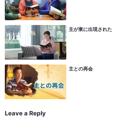
その中にはいって彼と食を共にし、彼もまたわたし
と食を共にするであろう
」
（ヨハネの黙示録
。「
わたしの羊はわたしの声に聞き従う。わ
3:20）
主が東に出現された
たしは彼らを知っており、彼らはわたしについて来
る
」
。兄弟姉妹がこう
（ヨハネによる福音書 10:27）
交わった。「神の御言葉から、再来した主は戸を叩
き、御言葉で羊を呼ぶとわかる。主を迎えられるか
主との再会
どうかは、御声を聞けるかどうかにかかっている。
主の御声を聞き、戸を開いて主を迎え、食を共にで
きるようにならないと。だから、主イエスが戻った
と誰かが
証し
するのを聞いたら、騙されるのを恐れ
Leave a Reply
て戸を閉ざしては駄目で、賢い乙女になり、主の御
声を聞くことに集中するのが何より大事だ」。そし
て、ある姉妹がグループに送った全能神の御言葉を