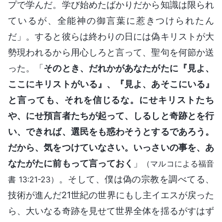
プで学んだ。学び始めたばかりだから知識は限られ
ているが、全能神の御言葉に惹きつけられたん
だ」。すると彼らは終わりの日には偽キリストが大
勢現われるから用心しろと言って、聖句を何節か送
った。「
そのとき、だれかがあなたがたに『見よ、
ここにキリストがいる』、『見よ、あそこにいる』
と言っても、それを信じるな。にせキリストたち
や、にせ預言者たちが起って、しるしと奇跡とを行
い、できれば、選民をも惑わそうとするであろう。
だから、気をつけていなさい。いっさいの事を、あ
なたがたに前もって言っておく
」
（マルコによる福音
。そして、僕は偽の宗教を調べてる、
書 13:21-23）
技術が進んだ21世紀の世界にもし主イエスが戻った
ら、大いなる奇跡を見せて世界全体を揺るがすはず