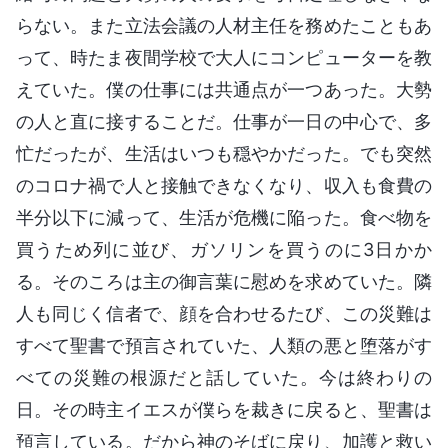
らない。また立法会議の人材主任を務めたこともあ
って、時たま夜間学校で大人にコンピューターを教
えていた。僕の仕事には共通点が一つあった。大勢
の人と直に接することだ。仕事が一日の中心で、多
忙だったが、生活はいつも穏やかだった。でも突然
のコロナ禍で人と接触できなくなり、収入も食費の
半分以下に減って、生活が危機に陥った。食べ物を
買うため列に並び、ガソリンを買うのに3日かか
る。そのころは主の御言葉に慰めを求めていた。隣
人も同じく信者で、顔を合わせるたび、この災難は
すべて聖書で預言されていた、人類の悪と堕落がす
べての災難の根源だと話していた。今は終わりの
日。その時主イエスが僕らを裁きに戻ると、聖書は
預言している。だから神のそばに戻り、加護と救い