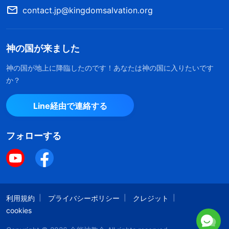
contact.jp@kingdomsalvation.org
を繰り返さなかった。再来した神が恵みの時代と同
じ働きをなぜするだろう？今、全能神が来て新しい
時代を始め、
神の国
の時代の新しい働きをしてい
神の国が来ました
る。以前になされたことがない働きだ。全能神はこ
神の国が地上に降臨したのです！あなたは神の国に入りたいです
う警告している。「
この時代に、しるしや不思議を
か？
起こし、悪霊を追い払い、病人を癒やし、多くの奇
Line経由で連絡する
跡を行える人が現れて、またその人が自分は再来し
たイエスであると主張したなら、それはイエスのま
フォローする
ねをしている邪霊による偽物である
」。悪霊だけが
神の過去の働きをまね、奇跡を示す神を装って人を
惑わす。これにとても啓かれた。偽キリストの見分
け方や、神の国の時代に神がしるしや奇跡を見せな
利用規約
プライバシーポリシー
クレジット
い理由がわかった。終わりの日、神は真理を表わ
cookies
し、人類を裁き、清め、救う働きをして、人を御国