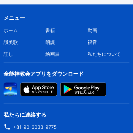
と同じ働きを繰り返していることになり、イエスの
働きは無意味で無価値ということになる。だから、
メニュー
神は時代ごとにひとつの段階の働きをするのであ
ホーム
書籍
動画
る。ひとたびその段階の働きが完了すれば、すぐさ
讃美歌
朗読
福音
まそれを邪霊がまねをし、サタンが神のすぐ後ろを
証し
絵画展
私たちについて
ついてくるようになれば、神は方法を変更する。ひ
とたび神が一つの段階の働きを完了すると、邪霊が
全能神教会アプリをダウンロード
まねをする。このことをよく理解しなければならな
い
」
（『神の出現と働き』「今日の神の働きを知るこ
。全能神の御言葉とみんな
と」〔『言葉』第1巻〕）
の交わりに驚いた。知りたい答えがすべてあったか
らだ。その通りだと、内心思った。神はいつも新し
私たちに連絡する
く、決して古くなく、常に新しい働きをして、古い
+81-90-6033-9775
働きを繰り返さない。主イエスは律法の時代の働き