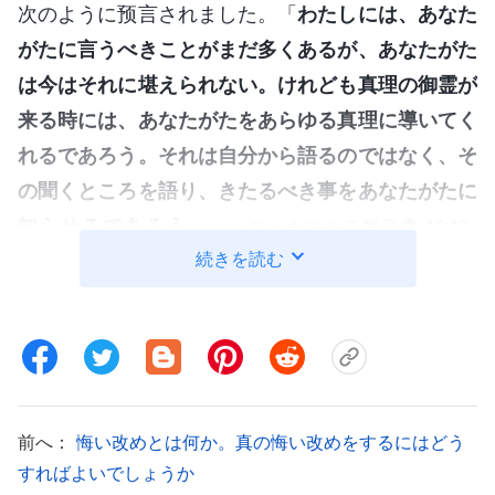
次のように预言されました。「
わたしには、あなた
がたに言うべきことがまだ多くあるが、あなたがた
は今はそれに堪えられない。けれども真理の御霊が
来る時には、あなたがたをあらゆる真理に導いてく
れるであろう。それは自分から語るのではなく、そ
の聞くところを語り、きたるべき事をあなたがたに
知らせるであろう。
」
（ヨハネによる福音書 16:12–
続きを読む
「
たとい、わたしの言うことを聞いてそれを守
13）
らない人があっても、わたしはその人をさばかな
い。わたしがきたのは、この世をさばくためではな
く、この世を救うためである。わたしを捨てて、わ
たしの言葉を受けいれない人には、その人をさばく
ものがある。わたしの語ったその言葉が、終りの日
前へ：
悔い改めとは何か。真の悔い改めをするにはどう
にその人をさばくであろう。
すればよいでしょうか
」
（ヨハネによる福音書