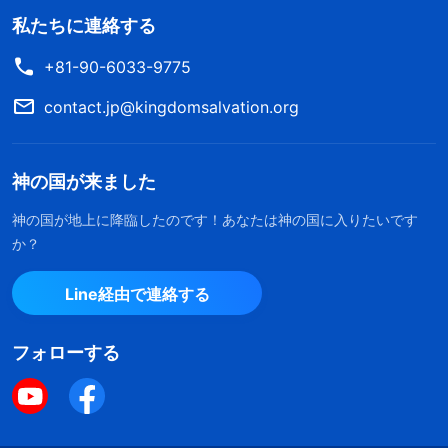
を通してのみ人間は屈服し、徹底的に納得して神へ
私たちに連絡する
の服従に向かうようになり、さらに神についての真
+81-90-6033-9775
の認識を得ることができる。裁きの働きがもたらす
のは、神の真の顔と人間自らの反抗的性質について
contact.jp@kingdomsalvation.org
の真相を人が認識することである。裁きの働きによ
り、人は神の心、神の働きの目的、人には理解する
神の国が来ました
ことのできない奥義についてかなり理解できるよう
神の国が地上に降臨したのです！あなたは神の国に入りたいです
になる。また、それにより人は自分の堕落した本質
か？
と堕落の根源を認識し知るようになり、人間の醜さ
を発見する。これらの効果はすべて、裁きの働きに
Line経由で連絡する
よりもたらされる。それは、実際に、この働きの本
フォローする
質は神を信じる人すべてに神の真理、道、いのちを
開く働きだからである。この働きが神による裁きの
働きである。
」
（『神の出現と働き』「キリストは真理