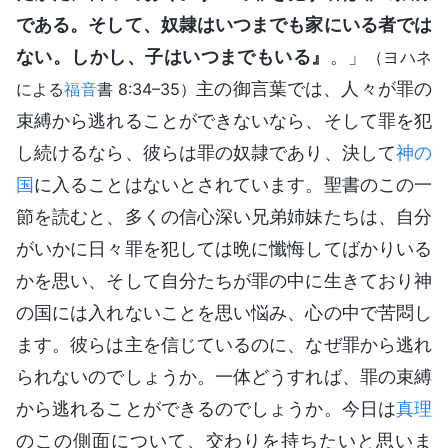
である。そして、奴隷はいつまでも家にいる者では
ない。しかし、子はいつまでもいる』
。」
（ヨハネ
主の御言葉では、人々が罪の
による
福音
書 8:34–35）
束縛から逃れることができないなら、そして罪を犯
し続けるなら、彼らは罪の奴隷であり、決して
神の
国
に入ることはないとされています。聖書のこの一
節を読むと、多くの信心深い兄弟姉妹たちは、自分
がいかに日々罪を犯しては晩に懺悔してばかりいる
かを思い、そして自分たちが罪の中に生きており神
の国には入れないことを思い悩み、心の中で苦悶し
ます。彼らは主を信じているのに、なぜ罪から逃れ
られないのでしょうか。一体どうすれば、罪の束縛
から逃れることができるのでしょうか。今日は
真理
のこの側面について、交わりを持ちたいと思いま