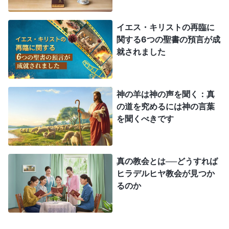
巻〕）
イエス・キリストの再臨に
神の言葉によれば、神は終わりの日に再来し、
関する6つの聖書の預言が成
就されました
神の言葉を語って裁きの働きを行い、人の堕落した
性質を完全に払拭し、人を罪から救うとされていま
す。今日、主イエスは肉となり、受肉した
全能神
と
神の羊は神の声を聞く：真
して再来されました。主イエスの贖いの働きを基盤
の道を究めるには神の言葉
を聞くべきです
として、全能神は１段階の働きを行われました。そ
れが教会から始まった裁きの働きです。神は人類の
清めと救いについての真理をすべて表され、私たち
真の教会とは──どうすれば
の罪深い本性を根本から変化させて、私たちが真理
ヒラデルヒヤ教会が見つか
るのか
を理解し、罪から逃れ、罪を犯し神に反抗すること
をやめ、神に従い神を崇める民となることで、真に
神のものとされることができるようにしてください