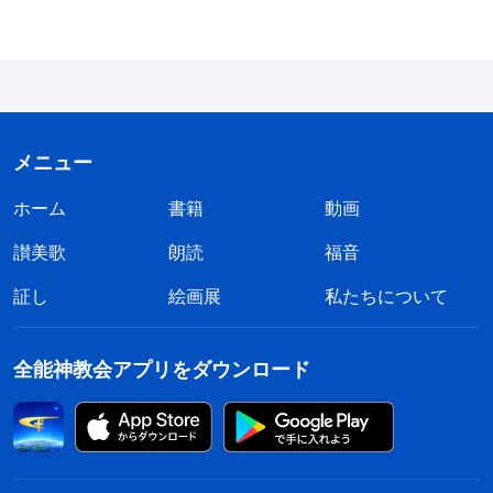
きか、いかに正常な人間性を生きるべきかや、また
神の知恵と性質など、さまざまな真理を含んでい
る。これらの言葉はすべて人間の本質とその堕落し
た性質に向けられている。とくに、人間がいかに神
をはねつけるかを明らかにする言葉は、人間がいか
メニュー
にサタンの化身であり、神に敵対する力であるかに
ホーム
書籍
動画
関して語られる。裁きの働きを行うにあたって、神
讃美歌
は少ない言葉で人間の本性を明らかにするだけでは
朗読
福音
ない。神は長い期間にわたり、それをさらけ出し、
証し
絵画展
私たちについて
取り扱い、刈り込む。このような方法のさらけ出
し、取り扱い、刈り込みは通常の言葉が取って代わ
全能神教会アプリをダウンロード
ることはできず、人間が一切持ち合わせていない真
理でなければ取って代われない。このような方法の
みが裁きと呼ばれることができる。このような裁き