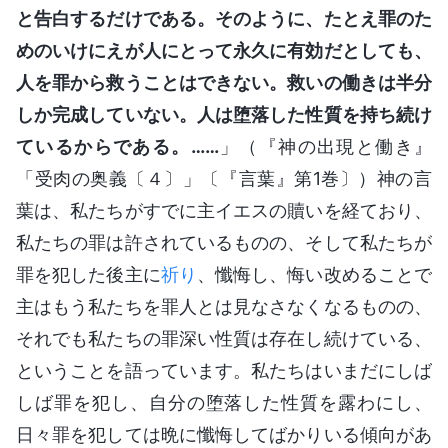
と告白するだけである。そのように、たとえ罪のた
めのいけにえが人にとって永久に有効だとしても、
人を罪から救うことはできない。救いの働きは半分
しか完成していない。人は堕落した性質を持ち続け
ているからである。……
」（『神の出現と働き』
「受肉の奥義〔４〕」〔『言葉』第1巻〕）神の言
葉は、私たちがすでに主イエスの贖いを経ており、
私たちの罪は許されているものの、そして私たちが
罪を犯した後主に
祈り
、懺悔し、悔い改めることで
主はもう私たちを罪人とは見なさなくなるものの、
それでも私たちの罪深い性質は存在し続けている、
ということを語っています。私たちはいまだにしば
しば罪を犯し、自分の堕落した性質を露わにし、
日々罪を犯しては晩に懺悔してばかりいる傾向があ