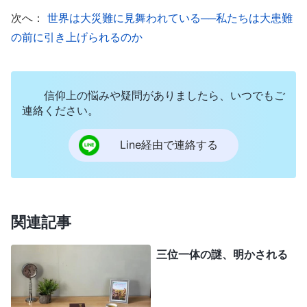
12:47–48）
次へ：
世界は大災難に見舞われている──私たちは大患難
の前に引き上げられるのか
神の言葉には次のようなものもあります。「
サ
タンの影響から完全に人を救うためには、イエスが
贖罪のささげものとして人の罪を引き受けることが
信仰上の悩みや疑問がありましたら、いつでもご
必要だっただけではなく、神にとっても、サタンに
連絡ください。
よって堕落させられた人の性質を完全に取り除くた
Line経由で連絡する
めにもっと大きな働きを行うことが必要だった。そ
こで、人が罪を赦された後、神は人を新しい時代に
導くために人間の姿に戻り、刑罰と裁きの働きを開
始し、この働きは人をより高い領域に連れてきた。
関連記事
神の支配の下に従う人々はすべてより高い真理を享
三位一体の謎、明かされる
受し、より大きな祝福を受けるだろう。彼らは本当
に光の中に生き、真理、道、いのちを得るだろ
う。
」
（『神の出現と働き』「序文」〔『言葉』第1