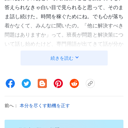
答えられなきゃ白い目で見られると思って、そのま
ま話し続けた。時間を稼ぐためにね。でも心が落ち
着かなくて、みんなに聞いたの。「他に解決すべき
問題はありますか」って。班長が問題と解決策につ
いて話し始めたけど、専門用語が出てきて話が分か
らなくなった。問題が解決したかどうかもわからず
続きを読む
じまい。解決策が見つからなければ、働きが進まな
い。でも詳細を聞けば、意見を求められてしまう。
だけど何も知らないから、きっと恥をさらす。しば
らく考えて、何も言わないことにした。その後、あ
る姉妹が自分の悩みを話し始めたけど、専門的な問
前へ：
本分を尽くす動機を正す
題だったので、余計混乱してしまったの。どういう
意味、なんてとても聞けなかった。もし問題を解決
できなかったら、指導者としての能力を疑われてし