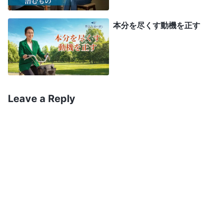
ある日、デボーションで次の御言葉を読んだ
わ。「
堕落した人間は誰もがある問題を示します。
本分を尽くす動機を正す
その人が地位のない普通の兄弟姉妹のあいだは、誰
かと関わりをもったり話したりするときに気取った
り、特定の流儀や口調を用いたりしません。単に普
通で正常であり、自分を飾り立てようとはしませ
Leave a Reply
ん。心理的圧力を一切感じず、率直に心から交わる
ことができます。親しみやすく、話しやすく、とて
も良い人だと思われます。けれども、その人が地位
を得たとたんに、傲慢になり、自分に釣り合う者は
誰もいないと感じます。自分は尊敬に値し、普通の
人とはまるで異なる存在だと感じ、他者と率直に交
わるのを止めます。なぜ率直な交わりを止めるので
すか。この人は、自分には今や地位があり、自分は