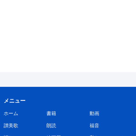
指導者であると思っています。指導者には特定のイ
メージがあり、普通の人よりもやや威厳があり、霊
的背丈も高く、さらに責任を負うことができるべき
であると考えています。普通の人より忍耐力があ
り、もっと苦しみや代価を払うことができ、どんな
誘惑にも耐えることができると信じています。家族
の何人が亡くなろうとも泣くことができず、どうし
ても泣きたいときは、ベッドに隠れて泣き、自分の
欠点や欠陥、弱みが誰にも見えないようにしなけれ
ばならないとさえ考えています。指導者が否定的に
なっても誰にも知られてはならず、代わりに、その
メニュー
ようなことはすべて隠さなければならないとさえ感
ホーム
書籍
動画
じています。地位のある人はこのように振舞うべき
讃美歌
朗読
福音
だと信じているのです
」
（「堕落した性質を解決する