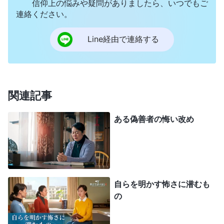
信仰上の悩みや疑問がありましたら、いつでもご
まうと思って。少しだけ話をして、「あとは調べて
連絡ください。
おきますね」と言ってごまかしたの。集会の後、ど
Line経由で連絡する
っと疲れが押し寄せて、心が空っぽだった。この集
会で何も解決できなかったわ。本分を怠けてるのと
同じじゃない？ この班の兄弟姉妹があまり成果を
挙げてないこともわかってた。働きが進んでいない
関連記事
のは、自分のせいだと思った。業務について何も知
ある偽善者の悔い改め
らないくせにと見下されるのが怖くて、集会のたび
に適当にごまかすばかりで、働きの状況を把握せ
ず、実際の問題も解決しなかった。実際の働きを全
くしてなかったの。神を騙し、兄弟姉妹を愚弄して
自らを明かす怖さに潜むも
る気がして、不安になって自分を責めた。それで、
の
反省して自己認識できるよう神に祈ったの。