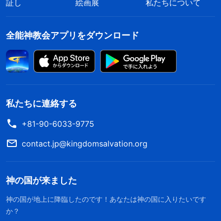
証し
絵画展
私たちについて
には具体的な実践への道をもたなければならない」『キリ
。神の御言葉は私の真の状態を
ストの言葉の記録』）
全能神教会アプリをダウンロード
明らかにしたわ。指導者になる前は、わからないこ
とがあれば誰かに聞いたし、問題や悩みがあれば、
包み隠さずみんなと交わりをもった。でも指導者に
なってからは、自分はみんなより優れてるはず、兄
弟姉妹に選ばれたのだから指導者らしくしなきゃ、
私たちに連絡する
能力が高いところを見せて、どんな問題も理解して
+81-90-6033-9775
解決できなきゃと思った。だから班の集会では別人
contact.jp@kingdomsalvation.org
のようにふるまったけど、理解できずに見下される
のが怖くて、自分を偽り、自分を隠し、本分に向き
合うことから逃げた。自分の能力を示せる、簡単な
神の国が来ました
業務を担当する班の集会にばかり行って、難しい業
神の国が地上に降臨したのです！あなたは神の国に入りたいです
務や、自分には理解できない分野を担当する班の集
か？