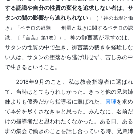
する認識や自分の性質の変化を追求しない者は、サ
タンの闇の影響から逃れられない
」
（『神の出現と働
き』「ペテロの経験――刑罰と裁きに関するペテロの認
。神の御言葉が示すのは、
識」〔『言葉』第1巻〕）
サタンの性質の中で生き、御言葉の裁きを経験しな
い人は、サタンの堕落から逃げ出せず、苦しみの中
で生きるということ。
2018年9月のこと、私は教会指導者に選ばれ
て、当時はとてもうれしかった。きっと他の兄弟姉
妹よりも優秀だから指導者に選ばれた、
真理
を求め
て本分を尽くさなきゃと思った。みんなに、名前だ
けの指導者だと思われたくなかった。ある日、ある
班の集会で働きのことを話し合っている時、兄弟姉