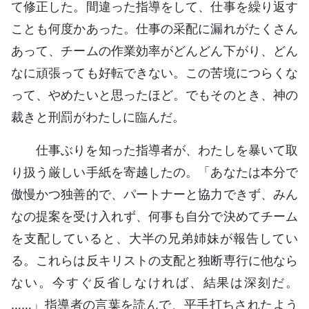
て修正した。間違った指導をして、仕事を繰り返す
ことも何度かあった。仕事の采配に漏れがたくさん
あって、チームの作業効率がどんどん下がり、どん
なに頑張っても好転できない。この苦境につらくな
って、やめたいと思ったほど。でもそのとき、神の
裁きと刑罰がわたしに臨んだ。
仕事ぶりを知った指導者が、わたしを暴いて取
り扱う厳しい手紙を寄越したの。「あなたは本分で
傲慢かつ独善的で、パートナーと協力できず、みん
なの提案を受け入れず、何事も自分で決めてチーム
を支配していると、大半の兄弟姉妹が報告してい
る。これらは反キリストの支配と独断専行に他なら
ない。今すぐ反省しなければ、結果は深刻だ。
……」指導者の言葉を読んで、平手打ちされたよう