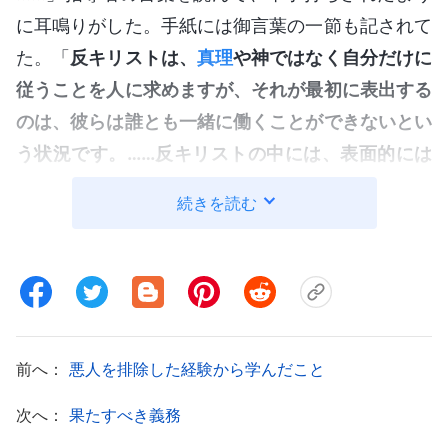
に耳鳴りがした。手紙には御言葉の一節も記されて
た。「
反キリストは、
真理
や神ではなく自分だけに
従うことを人に求めますが、それが最初に表出する
のは、彼らは誰とも一緒に働くことができないとい
う状況です。……反キリストの中には、表面的には
助手や同労者がいるように見える者もいますが、実
続きを読む
際に何かが起こると、他の人がどれほど正しくと
も、反キリストは決して彼らの言うことに耳を傾け
ません。そのことについて論じ合ったり話し合った
りするどころか、考慮しようとさえしません。まる
で他人など存在しないかのように、まったく注意を
前へ：
悪人を排除した経験から学んだこと
払わないのです。反キリストが他人の言うことに耳
を傾けるときは、ただ単に形だけ聞いているふりを
次へ：
果たすべき義務
しているか、話を聞いているところを他の人に見せ