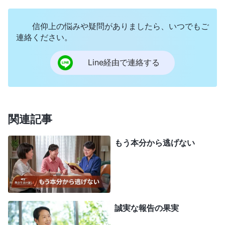
るために演じているだけです。従うべきは反キリス
信仰上の悩みや疑問がありましたら、いつでもご
トの最終判断であり、他の人の言葉はまったく無駄
連絡ください。
なものであり、考慮に値しないのです。例えば、2
人が何かの責任者で、そのうちの1人に反キリスト
Line経由で連絡する
の本質があるとき、この人に何が顕在しますか。そ
れが何であれ、その人だけが作業を進め、質問を
し、物事を整理し、解決策を提示することになりま
関連記事
す。そしてほぼ常にその人は自分の同労者には何も
知らせません。ではその人にとって、同労者とは何
もう本分から逃げない
ですか。補佐役ではなく、単なる飾りです。反キリ
ストにとって、同労者は同労者ではないのです。問
題が起こると、いつも反キリストがそれについて考
え、行動方針を決めたら、他の人たちにこうするよ
誠実な報告の果実
うにと知らせ、誰もそれに疑問を差しはさむことは