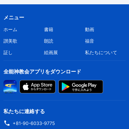
めるのは私だ』と答えます。他の人に、『ではなぜ
同労者と話し合わなかったのか』と問われると、
メニュー
『話したが、意見が何もなかった』と答えます。同
ホーム
書籍
動画
労者に意見がないことや、自分で考えられないこと
讃美歌
朗読
福音
を言い訳にして、自らが法であるかのように振る舞
証し
絵画展
私たちについて
っている事実をごまかそうとします。その後で、自
分を省みるなどということもまったくしないので、
全能神教会アプリをダウンロード
真理を受け入れるなど到底不可能です。これが反キ
リストの本性の問題です
」
（『反キリストを暴く』
「第8条 彼らは人を自分にだけ従わせ、真理や神には従わ
」〔『言葉』第4巻〕）。反キリストを
せない（1）
暴く御言葉に、心を貫かれて痛かった。あのころの
私たちに連絡する
振る舞いを振り返ると、作業で多少進歩を遂げたあ
+81-90-6033-9775
と、自分には素質と能力があって、二人のパートナ