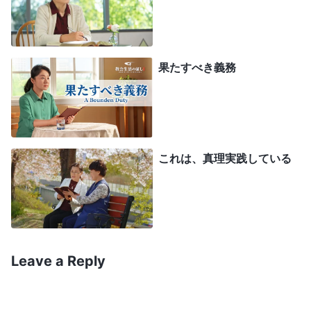
許されません。反キリストにとって他の人たちと協
力することの本質は何ですか。基本的にそれは、自
分が最終判断を下し、問題について誰とも話し合わ
果たすべき義務
ず、働きの責任を一身に背負い、同労者を単なる飾
りにしてしまうことです。常に1人で行動し、誰と
も協力しません。働きについて他の誰とも話し合っ
たり、意思疎通をしたりすることはなく、自分一人
これは、真理実践している
で決断を下し、自分一人で問題に対処し、多くの事
柄において、他の人はそれがどのように完了し、処
理されたかを事後に知るのです。他の人たちは反キ
リストに言います。『問題はすべて、私たちと話し
Leave a Reply
合うべきです。あの人をいつ取り扱ったのですか。
どのように対処したのですか。なぜ私たちは何も知
らされなかったのですか』。反キリストは説明をす