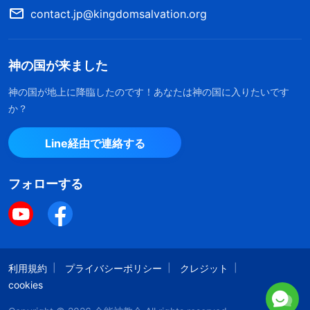
contact.jp@kingdomsalvation.org
ーより優秀だと思った。名目上は本分でのパートナ
ーだけど、実際には名ばかりの存在。作業の采配を
するときも相談せず、自分がいいと思ったことを行
神の国が来ました
ない、彼女たちの意見はよくないから、考える価値
神の国が地上に降臨したのです！あなたは神の国に入りたいです
はないと思った。たとえ相談しても、それは形だけ
か？
のこと。どうすべきか事前に決めてたから。それ
Line経由で連絡する
で、パートナーが違う意見を持ち出すたび、わたし
は探求せずにそれを拒否し、自分の思い通りにし
フォローする
た。教会は協力して本分を尽くすよう采配したの
に、わたしは暴君のように振るまい、何事も決定権
を握り、姉妹たちを完全に萎縮させ、権力を独り占
めした。赤い大きな竜の独裁と同じじゃない？ 姉
利用規約
プライバシーポリシー
クレジット
妹たちを縛りつけ、辞めたいと思うまで消極的にさ
cookies
せたこと、チームの作業にたくさん漏れがあったこ