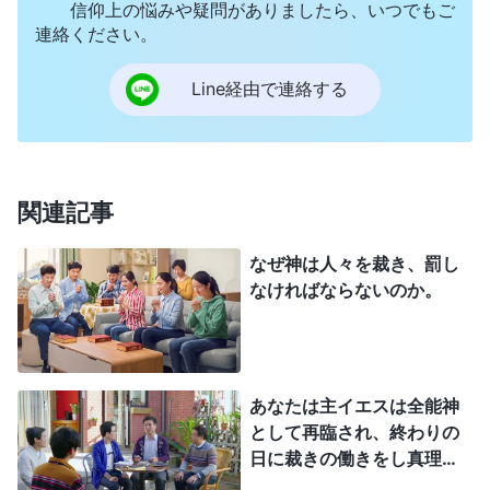
人の中に残っている。言い換えると、まだ清められ
信仰上の悩みや疑問がありましたら、いつでもご
連絡ください。
ていないものは依然として罪と汚れに属しているの
である。人は言葉によって清められて初めて、神の
Line経由で連絡する
ものとされ、聖いものとなる。……この裁きと刑罰
の働きによって、人は自分の中の汚れて堕落した本
質を完全に知るようになる。そして完全に変わり、
関連記事
清くなることができる。この方法でしか、人は神の
玉座の前へと戻るのにふさわしくなることができな
なぜ神は人々を裁き、罰し
い。今日なされるすべての働きは、人が清められて
なければならないのか。
変わるためのものである。言葉による裁きと刑罰、
そして精錬を通じ、人は自分の堕落を一掃して清め
られることが可能になる
」
（『神の出現と働き』「受
あなたは主イエスは全能神
肉の奥義〔４〕」〔『言葉』第1巻〕）
として再臨され、終わりの
日に裁きの働きをし真理を
（中略）
示していると証しをされて