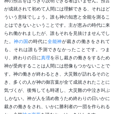
神の預言をはっきり説明できる者はいません。預言
が成就されて初めて人間には理解できる、それはど
ういう意味でしょう。誰も神の知恵と全能を測るこ
とはできないということです。主が恵みの時代に来
られ働かれましたが、誰もそれを見抜けませんでし
た。
神の国
の時代に
全能神
が裁きの働きをされて
も、それは誰も予測できなかったことです。つま
り、終わりの日に
真理
を示し裁きの働きをするため
神が受肉することは人間には想像もつかないことで
す。神の働きが終わるとき、大災難が訪れるそのと
き、多くの人が神の御言葉が全て成就されたことに
気づくが、後悔しても時遅し、大災難の中泣き叫ぶ
しかない。神が人を清め救うため終わりの日いかに
裁きの働きをされ、いかに勝利者の一団を作られる