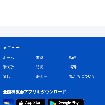
なりますか？終わりの日において、人類はサタンに
て、世の人の目を開くであ
ろう」（ヨハネによる福音
よって何千年も堕落させられたままです。 サタン
書 16：7-8）。私たちは、
の本性と性質が人に根深くしみ込んでいます。人類
主イエスが復活されて天国
は横柄で我儘で、噓つきで、欲深いですね。人類は
に昇ぼられた後のペンテコ
ステで、人に働きかけるた
真理を嫌悪し、忌み嫌います。早くから神の敵とな
めに聖霊が下りてきたのだ
ったのです。まるで神に抗い裏切るサタンの族で
と考えます。それによって
す。神が人を救うことは、実はサタンとの戦いなの
人々はすでに、自分の罪や
メニュー
義、裁きについて自分を責
です。全能神によると。「
人間の肉は極めて深く堕
めています。主の前で告白
ホーム
書籍
動画
落しており、神に敵対するものになっている。そし
し悔い改めたとき、私たち
讃美歌
朗読
福音
て、公然と神に敵対し、神の存在を否定しさえす
は実際に主の裁きを受けて
いるのです。つまり、主イ
る。この堕落した肉は、まったく手に負えない。堕
証し
絵画展
私たちについて
エスの働きは贖いの働きで
落した肉の性質以上に扱いにくく、変えにくいもの
あっても主イエスが天に昇
はない。サタンは人間の体に入って混乱させ、人間
られたあとにペンテコステ
全能神教会アプリをダウンロード
で降りてきた聖霊の働き
の体を使って神の働きを妨害し、神の計画を妨げ
が、終わりの日の神の裁き