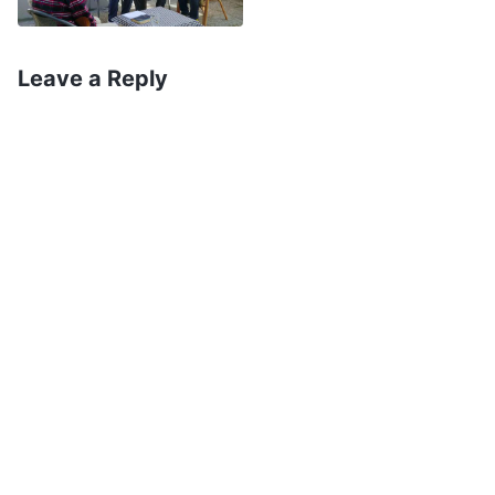
いる。なぜそんなことが可
終わりの日に神は一言で人を変えるのではな
能ですか？ 主は実際に私
く、受肉し真理を示し裁きの働きをし、そして人を
たちを天の国に連れて行か
Leave a Reply
れるのです。私たちを置い
清め完全にするのです。そこには真理と奥義があり
て終わりの日の裁きの働き
ます。終わりの日に神が裁きの働きをされ、人を清
をなされるなんて、有り得
め完全にする過程は私達が想像できるほど単純では
ないでしょう？ 主を信
じ、聖霊の働きを受けてい
ありません。主イエスは一言でラザロを死から蘇ら
れば、既に神様の裁きの働
せました。サタンによって完全に堕落させられ、神
きを体験していると思いま
を拒み抗う人類を清めて、神を理解し、服従し、崇
す。主イエスの言葉が何よ
りの証拠です。「わたしが
拝する人類に変えたり、生きた悪魔となり何千年も
去って行かなければ、あな
腐敗している人類を２０年から３０年の間に真理を
たがたのところに助け主は
持つ人間らしい人間に変えることは、サタンとの戦
こないであろう。もし行け
ば、それをあなたがたにつ
いなのです。もし神がたった一言で死者を生き返ら
かわそう。それがきたら、
せ、私達を変えてしまうのはサタンを辱めることに
罪と義とさばきとについ