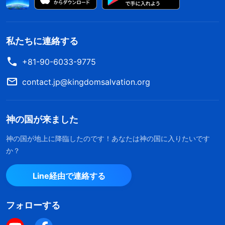
る。それゆえ人間はサタンとなり、神の敵になっ
の働きであると信じていま
た。人間が救われるには、まず征服されなければな
す。それが裁きの働きで
は？ 「罪と義とさばきと
らない。このため、神は挑戦に立ち上がり受肉し
私たちに連絡する
について、世の人の目を開
た。働きを行い、サタンと戦うためである。神の目
くであろう」とあります
+81-90-6033-9775
的は堕落した人類の救いと、自分に抵抗するサタン
が、主の信者として、私た
ちはよく聖霊に触れられ、
を打ち破り、滅ぼすことである。神は人間を征服す
contact.jp@kingdomsalvation.org
戒められて訓練されていま
る働きによってサタンを破り、同時に堕落した人間
す。だからいつも、主の御
を救う。したがって、それは二つの目的を一度に果
前で泣いて悔い改めるの
神の国が来ました
よ。多くの良い行いこそ
たす働きである
」
（『神の出現と働き』「堕落した人類
が、主への信仰で私たちが
神の国が地上に降臨したのです！あなたは神の国に入りたいです
は、受肉した神による救いをさらに必要としている」
どう変化したかを表すもの
か？
〔『言葉』第1巻〕）
です。これは神の裁きを受
けた結果ではないのです
Line経由で連絡する
サタンによって堕落し神に逆らうようになった
か？ あなたの言う終わり
の日の全能神の裁きの働き
人類を真から神に服従し、相容れる人類へと変えた
フォローする
は主イエスの働きとどう違
いのです。これは非常に困難な仕事です。神が天と
うのですか？