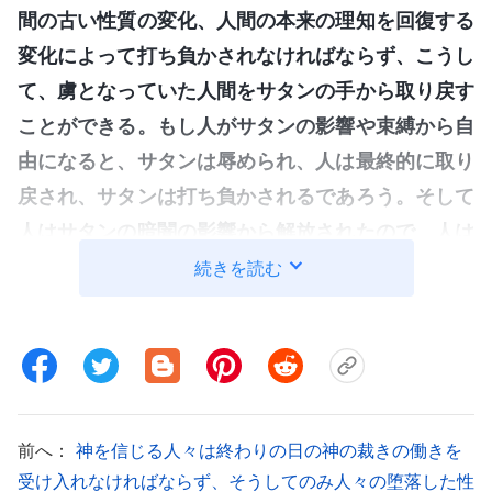
間の古い性質の変化、人間の本来の理知を回復する
変化によって打ち負かされなければならず、こうし
て、虜となっていた人間をサタンの手から取り戻す
ことができる。もし人がサタンの影響や束縛から自
由になると、サタンは辱められ、人は最終的に取り
戻され、サタンは打ち負かされるであろう。そして
人はサタンの暗闇の影響から解放されたので、人は
このすべての戦いの戦利品となり、この戦いが終わ
続きを読む
るとサタンは懲罰の対象となるそのとき、人類を救
う働きのすべてが完了するのである
」
（『神の出現
と働き』「人間の正常な生活を回復し、素晴らしい終着点
へと導き入れる」〔『言葉』第1巻〕）
前へ：
神を信じる人々は終わりの日の神の裁きの働きを
「
終わりの日の働きにおいて、言葉はしるしや
受け入れなければならず、そうしてのみ人々の堕落した性