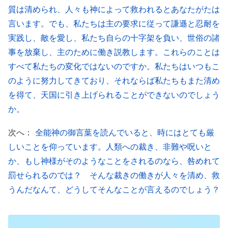
不思議の顕示よりも力強く、言葉の権威はしるしや
質は清められ、人々も神によって救われるとあなたがたは
不思議の権威を超越する。言葉は人の心に深く埋も
言います。でも、私たちは主の要求に従って謙遜と忍耐を
れた堕落した性質を残らず暴く。あなたには自分で
実践し、敵を愛し、私たち自らの十字架を負い、世俗の諸
それらを認識する術がない。それらが言葉を通じて
事を放棄し、主のために働き説教します。これらのことは
暴かれるとき、あなたは当然それを見つけるが、否
すべて私たちの変化ではないのですか。私たちはいつもこ
のように努力してきており、それならば私たちもまた清め
定することはできず、完全に納得するだろう。これ
を得て、天国に引き上げられることができないのでしょう
が言葉の権威ではないのか。これが現在の言葉の働
か。
きによって得られる成果である。したがって、病を
癒したり悪霊を追い出したりすることで、人が罪か
次へ：
全能神の御言葉を読んでいると、時にはとても厳
しいことを仰っています。人類への裁き、非難や呪いと
ら完全に救われることはなく、またしるしや不思議
か、もし神様がそのようなことをされるのなら、咎めれて
を示すことで人がすっかり完全にされることもない
罰せられるのでは？ そんな裁きの働きが人々を清め、救
のである。病を癒したり悪霊を追い出したりする権
うんだなんて、どうしてそんなことが言えるのでしょう？
威は人に恵みを与えるだけで、人の肉は依然として
サタンに属し、堕落したサタン的性質は依然として