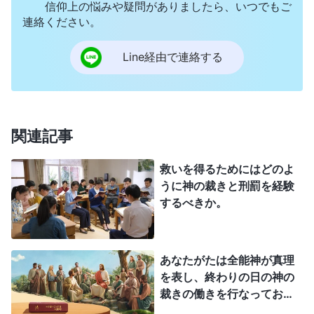
果を生む
」
（『神の出現と働き』「辛い試練を経験する
信仰上の悩みや疑問がありましたら、いつでもご
連絡ください。
ことでのみ、神の素晴らしさを知ることができる」〔『言
葉』第1巻〕）
Line経由で連絡する
「
あなたがたはみな罪と放蕩の場所で生きてお
り、あなたがたはみな淫らで罪深い。今日、あなた
がたは神を見ることができるだけではなく、もっと
関連記事
重要なことに、刑罰と裁きを受け、真に深い救い、
救いを得るためにはどのよ
つまり、神の最大の愛を受けた。することすべてに
うに神の裁きと刑罰を経験
おいて、神はあなたがたに真に愛情深く接してい
するべきか。
る。神に悪意はまったくない。神があなたがたを裁
くのは、あなたがたの罪ゆえであり、それはあなた
あなたがたは全能神が真理
がたが自省し、このすばらしい救いを受けられるよ
を表し、終わりの日の神の
うにするためである。これはみな人間を完全にする
裁きの働きを行なっておら
ことを目的として行われる。始めから終わりまで、
れると証を立てています。