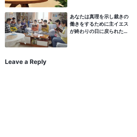
けれど、主イエスへの信仰
神は人間を救うために全力を尽くしており、神が自
と聖霊の働きを受け入れる
らの手で創造した人間を完全に破壊したいという願
あなたは真理を示し裁きの
こととは、私たちがすでに
働きをするために主イエス
望はない。今、神は働くためにあなたがたのもとに
神の裁きの働きを経験した
が終わりの日に戻られたと
ことを意味すると私は思う
来ており、このような救いはもっと偉大ではないの
の証しをされました。なぜ
のです。次の主イエスの言
か。もし神があなたがたを憎んでいるのなら、あな
私はそれに気が付かなかっ
葉がその証拠です。「わた
たのでしょう？ 主は雲に
たがたを直接導くためにそれ程大きな働きをするだ
しが去って行かなければ、
乗って戻られると信じてい
Leave a Reply
あなたがたのところに助け
ろうか。なぜ神がそのように苦しむ必要があるの
ます。主が戻られたら信者
主はこないであろう。もし
か。神はあなたがたを憎んでいないし、あなたがた
は一瞬にして姿を変え主に
行けば、それをあなたがた
会うために空中に持ち上げ
に何の悪意ももっていない。あなたがたは神の愛が
につかわそう。それがきた
られるだと信じています。
ら、罪と義とさばきとにつ
最も真実な愛であることを知らなければいけない。
パウロが「しかし、わたし
いて、世の人の目を開くで
神が裁きを通して人を救わなければならないのは、
たちの国籍は天にある。そ
あろう」（ヨハネによる福
こから、救主、主イエス・
唯一人が不服従だからである。そうでなければ、人
音書 16:7-8）。主イエスは
キリストのこられるのを、
贖いの働きをなさいました
を救うのは不可能であろう。あなたがたはいかに生
わたしたちは待ち望んでい
が、イエスが昇天なさった
きるべきかを知らず、いかに生きるべきかに気づい
る。彼は、万物をご自身に