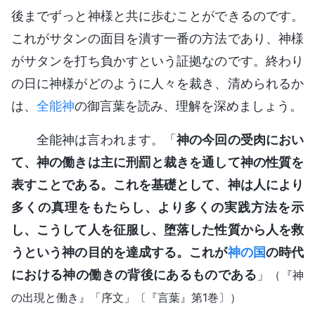
後までずっと神様と共に歩むことができるのです。
これがサタンの面目を潰す一番の方法であり、神様
がサタンを打ち負かすという証拠なのです。終わり
の日に神様がどのように人々を裁き、清められるか
は、
全能神
の御言葉を読み、理解を深めましょう。
全能神は言われます。「
神の今回の受肉におい
て、神の働きは主に刑罰と裁きを通して神の性質を
表すことである。これを基礎として、神は人により
多くの真理をもたらし、より多くの実践方法を示
し、こうして人を征服し、堕落した性質から人を救
うという神の目的を達成する。これが
神の国
の時代
における神の働きの背後にあるものである
」
（『神
の出現と働き』「序文」〔『言葉』第1巻〕）