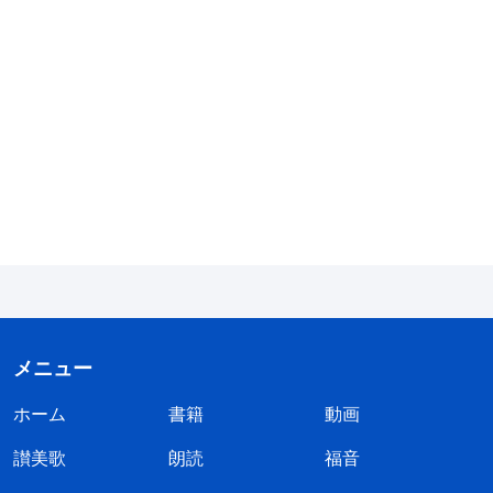
後、ペンテコステの日に聖
従わせうる力の働きによっ
てもいないため、また、あなたがたはこの淫らで罪
霊が降臨し人に働きを行っ
て、わたしたちの卑しいか
たと私たちは信じていま
深い地に住み、あなたがた自身が淫らで汚れた悪魔
らだを、ご自身の栄光のか
す。「罪と義とさばきとに
であるため、神はあなたがたがいっそう堕落してゆ
らだと同じかたちに変えて
ついて、世の人の目を開く
下さるであろう」（ピリピ
くままにしておくことに耐えられず、また、あなた
であろう。」これが終わり
人への手紙 3：20-21）と
の日の神の裁きの働きであ
がたが現在のようにこのような汚れた地で生活し、
言っている通りです。で
るはずです。だから私が知
サタンの思うままに踏みつけられるのは見るにしの
も、あなたがたは主は受肉
りたいのは、全能神によっ
して人の子として現れ終わ
びず、あなたがたがハデスに落ちてゆくままにして
て行われる終わりの日の裁
りの日の真理を示し裁きの
きの働きと主イエスの働き
おくことには耐えられないのである。神はただこの
働きをするために戻られる
の違いは正確には何かとい
集団の人たちを獲得し、あなたがたを完全に救いた
と言われる。それは有り得
うことです。
ない思います！ 神は全能
いと願っている。これがあなたがたに征服の働きを
で神の一言で天と地すべて
メニュー
行う主要目的である。ただ救いのためである
」
のものが造られ死人が起き
上がるのです。神は一言で
（『神の出現と働き』「征服の働きの内幕〔４〕」〔『言
ホーム
書籍
動画
私たちを聖なるものにして
葉』第1巻〕）
讃美歌
朗読
福音
くださいます。真理を示し
裁きの働きをし人間を清め