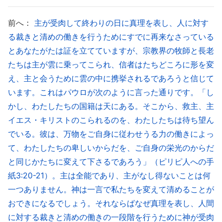
働きによりもたらされる。それは、実際に、この働
前へ：
主が受肉して終わりの日に真理を表し、人に対す
きの本質は神を信じる人すべてに神の真理、道、い
る裁きと清めの働きを行うためにすでに再来なさっている
のちを開く働きだからである。この働きが神による
とあなたがたは証を立てていますが、宗教界の牧師と長老
裁きの働きである
」
（『神の出現と働き』「キリスト
たちは主が雲に乗ってこられ、信者はたちどころに形を変
は真理をもって裁きの働きを行う」〔『言葉』第1巻〕）
え、主と会うために雲の中に携挙されるであろうと信じて
います。これはパウロが次のように言った通りです。「し
「
神はどのような手段で人を完全にするのか。
かし、わたしたちの国籍は天にある。そこから、救主、主
それは神の義なる性質によって成し遂げられる。神
イエス・キリストのこられるのを、わたしたちは待ち望ん
の性質はおもに義、怒り、威厳、裁き、呪いから成
でいる。彼は、万物をご自身に従わせうる力の働きによっ
り立っており、神はおもに裁きという手段で人を完
て、わたしたちの卑しいからだを、ご自身の栄光のからだ
全にする。中にはそれが理解できず、なぜ神は裁き
と同じかたちに変えて下さるであろう」（ピリピ人への手
紙3:20-21）。主は全能であり、主がなし得ないことは何
と呪いによってしか人を完全にできないのかと問う
一つありません。神は一言で私たちを変えて清めることが
人がいる。そのような人は「神が人を呪ったら、人
おできになるでしょう。それならばなぜ真理を表し、人間
は死ぬのではないか。神が人を裁いたら、人は断罪
に対する裁きと清めの働きの一段階を行うために神が受肉