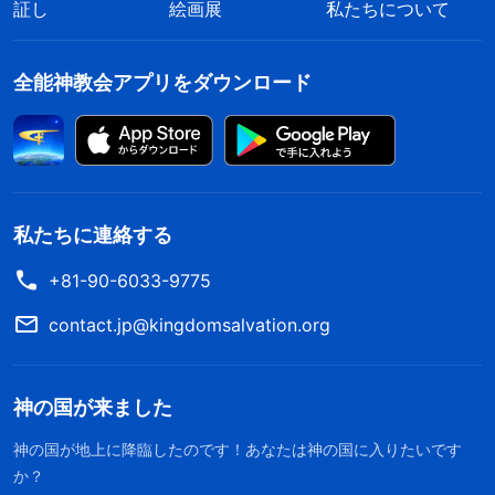
人間はサタンの領域、罪の中に生き、その罪を
証し
絵画展
私たちについて
るためなぜ神が受肉する必
楽しんでいます。宗教界では誰一人として神様の降
要があるのです？
臨に気づかず、真理を愛し受け入れる者はいませ
全能神教会アプリをダウンロード
ん。どのように神様への
証し
がされようと、御言葉
が広められようと、何人の人が積極的に神様の出現
と働きについて調べ、何人の人が神様の裁きと刑罰
を受け入れ、従うでしょうか？ 今の世の中こそま
私たちに連絡する
さに、邪悪な世の最たるものだと皆さん思いません
+81-90-6033-9775
か？ 終わりの日の神様の裁きのお働きがなけれ
ば、これほど堕落し、神様を否定するサタン的性質
contact.jp@kingdomsalvation.org
で満たされた人類が清められ、神様の救いを受け取
ることができるでしょうか？ 終わりの日の神様の
神の国が来ました
裁きがなければ、誰が勝利者の集まりを作ることが
神の国が地上に降臨したのです！あなたは神の国に入りたいです
できるでしょうか？ どのようにして主イエスの預
か？