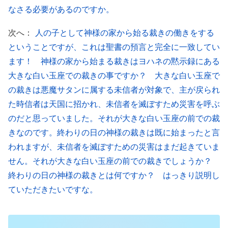
されるのではないか。それにもかかわらず、人はど
なさる必要があるのですか。
うして完全になれるのか」と言う。神の働きを理解
次へ：
人の子として神様の家から始る裁きの働きをする
しない人はこのように言うのである。神が呪うのは
ということですが、これは聖書の預言と完全に一致してい
人間の不従順であり、神が裁くのは人間の罪であ
ます！ 神様の家から始まる裁きはヨハネの黙示録にある
る。
神の言葉
は厳しく容赦がないものの、人の中に
大きな白い玉座での裁きの事ですか？ 大きな白い玉座で
あるあらゆるものを明らかにし、そうした厳しい言
の裁きは悪魔サタンに属する未信者が対象で、主が戻られ
葉を通じて人の中にある本質的な物事を露わにする
た時信者は天国に招かれ、未信者を滅ぼすため災害を呼ぶ
が、神はそのような裁きを通じて肉の本質に関する
のだと思っていました。それが大きな白い玉座の前での裁
きなのです。終わりの日の神様の裁きは既に始まったと言
深遠な認識を人に授け、そうして人は神の前で服従
われますが、未信者を滅ぼすための災害はまだ起きていま
する。人の肉は罪から成り、サタンに属するもので
せん。それが大きな白い玉座の前での裁きでしょうか？
あり、不従順であり、神の刑罰の対象である。ゆえ
終わりの日の神様の裁きとは何ですか？ はっきり説明し
に、人に自分を認識させるには、神の裁きの言葉が
ていただきたいですな。
その人に降りかかり、ありとあらゆる精錬が用いら
れなければならない。そのとき初めて神の働きは成