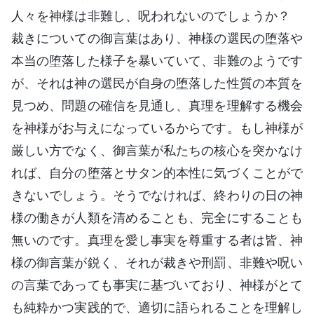
人々を神様は非難し、呪われないのでしょうか？
裁きについての御言葉はあり、神様の選民の堕落や
本当の堕落した様子を暴いていて、非難のようです
が、それは神の選民が自身の堕落した性質の本質を
見つめ、問題の確信を見通し、真理を理解する機会
を神様がお与えになっているからです。もし神様が
厳しい方でなく、御言葉が私たちの核心を突かなけ
れば、自分の堕落とサタン的本性に気づくことがで
きないでしょう。そうでなければ、終わりの日の神
様の働きが人類を清めることも、完全にすることも
無いのです。真理を愛し事実を尊重する者は皆、神
様の御言葉が鋭く、それが裁きや刑罰、非難や呪い
の言葉であっても事実に基づいており、神様がとて
も純粋かつ実践的で、適切に語られることを理解し