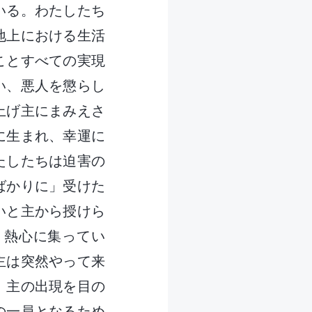
いる。わたしたち
地上における生活
ことすべての実現
い、悪人を懲らし
上げ主にまみえさ
に生まれ、幸運に
たしたちは迫害の
ばかりに」受けた
いと主から授けら
り熱心に集ってい
主は突然やって来
。主の出現を目の
の一員となるため