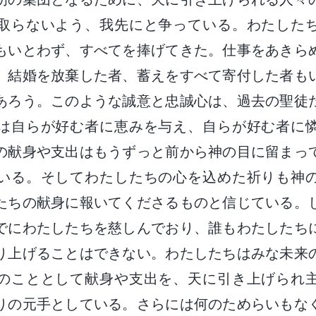
取らないよう、我先にと争っている。わたした
もいとわず、すべてを捧げてきた。仕事をあきら
、結婚を放棄した者、蓄えをすべて寄付した者も
あろう。このような誠意と忠誠心は、過去の聖徒
は自らが好む者に恵みを与え、自らが好む者に
の献身や支出はもうずっと前から神の目に留まっ
いる。そしてわたしたちの心を込めた祈りも神
たちの献身に報いてくださるものと信じている。
でにわたしたちを慈しんでおり、誰もわたしたち
り上げることはできない。わたしたちはみな未来
のこととして献身や支出を、天に引き上げられ
りの元手としている。さらには何のためらいもな