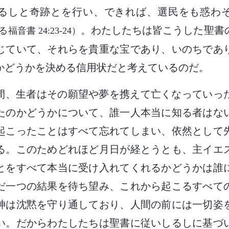
るしと奇跡とを行い、できれば、選民をも惑わ
。わたしたちは皆こうした聖書
音書 24:23-24）
じていて、それらを貴重な宝であり、いのちであ
かどうかを決める信用状だと考えているのだ。
間、生者はその願望や夢を携えて亡くなっていっ
たのかどうかについて、誰一人本当に知る者はな
起こったことはすべて忘れてしまい、依然として
る。このためどれほど月日が経とうとも、主イエ
とをすべて本当に受け入れてくれるかどうかは誰
だ一つの結果を待ち望み、これから起こるすべて
神は沈黙を守り通しており、人間の前には一切姿
い。だからわたしたちは聖書に従いしるしに基づ