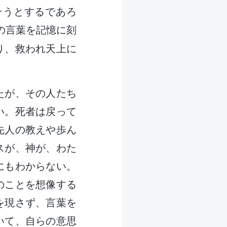
そうとするであろ
の言葉を記憶に刻
り、救われ天上に
たが、その人たち
い。死者は戻って
先人の教えや歩ん
スが、神が、わた
にもわからない。
のことを想像する
を現さず、言葉を
いて、自らの意思