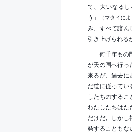
て、大いなるし
う」
（マタイによる福
み、すべて諳ん
引き上げられる
何千年もの
が天の国へ行っ
来るが、過去に
だ道に従ってい
したちのするこ
わたしたちはた
だけだ。しかし
発することもな