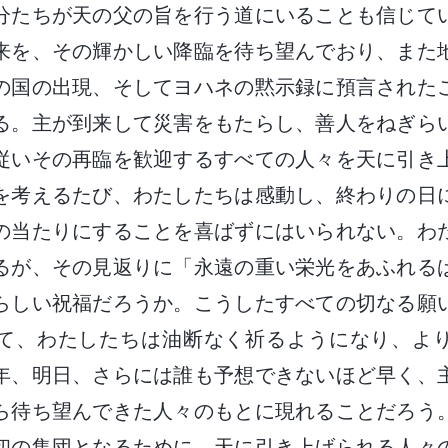
分たちが天の父の旨を行う道にいることも信じて
来を、その輝かしい降臨を待ち望んでおり、また
の国の出現、そしてヨハネの黙示録に預言された
る。主が到来して災害をもたらし、善人をねぎら
従いその再臨を歓迎するすべての人々を天に引き
を考えるたび、わたしたちは感動し、終わりの日
の当たりにすることを喜ばずにはいられない。わ
るが、その見返りに「永遠の重い栄光をあふれる
らしい祝福だろうか。こうしたすべての切なる願
て、わたしたちは油断なく祈るようになり、よ
年、明日、さらには誰も予想できないほど早く、
ら待ち望んできた人々のもとに現れることだろう
初の集団となるために、天に引き上げられる人々