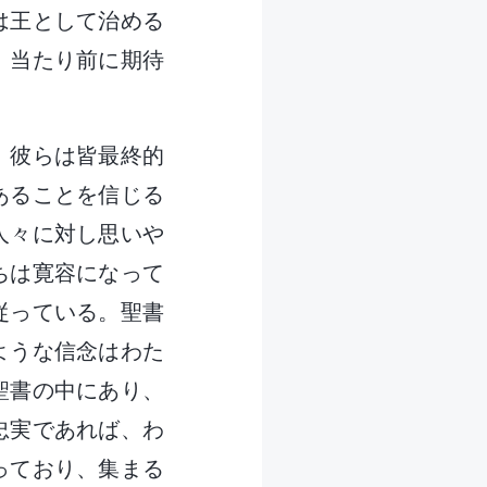
は王として治める
、当たり前に期待
、彼らは皆最終的
あることを信じる
人々に対し思いや
ちは寛容になって
従っている。聖書
ような信念はわた
聖書の中にあり、
忠実であれば、わ
っており、集まる