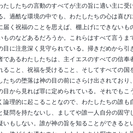
わたしたちの言動のすべてが主の旨に適い主に受
る。過酷な環境の中でも、わたしたちの心は喜び
に届く祝福のことを思えば、棚上げにできないも
いものなどあるだろうか。これらはすべて言うま
の目に注意深く見守られている。掃きだめから引
者であるわたしたちは、主イエスのすべての信奉
れること、祝福を受けること、そしてすべての国
したちの堕落は神の目の前にさらけ出されており
の目から見れば罪に定められている。それでもこ
く論理的に起こることなので、わたしたちの誰も
と疑問を持たないし、ましてや誰一人自分の固守
疑いもしない。誰が神の旨を知ることができると