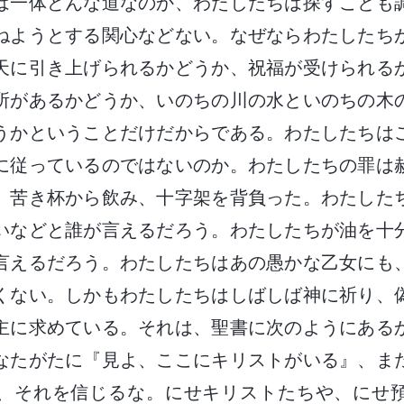
は一体どんな道なのか、わたしたちは探すことも
ねようとする関心などない。なぜならわたしたち
天に引き上げられるかどうか、祝福が受けられる
所があるかどうか、いのちの川の水といのちの木
うかということだけだからである。わたしたちは
に従っているのではないのか。わたしたちの罪は
、苦き杯から飲み、十字架を背負った。わたした
いなどと誰が言えるだろう。わたしたちが油を十
言えるだろう。わたしたちはあの愚かな乙女にも
くない。しかもわたしたちはしばしば神に祈り、
主に求めている。それは、聖書に次のようにある
なたがたに『見よ、ここにキリストがいる』、ま
、それを信じるな。にせキリストたちや、にせ