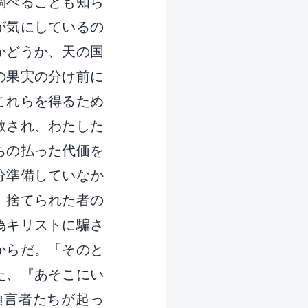
調べることも知ら
が気にしているの
かどうか、天の国
の果実の分け前に
これらを得るため
赦され、わたした
ちの払った代価を
分準備していなか
、捨てられた者の
偽キリストに騙さ
からだ。「そのと
た、『あそこにい
預言者たちが起っ