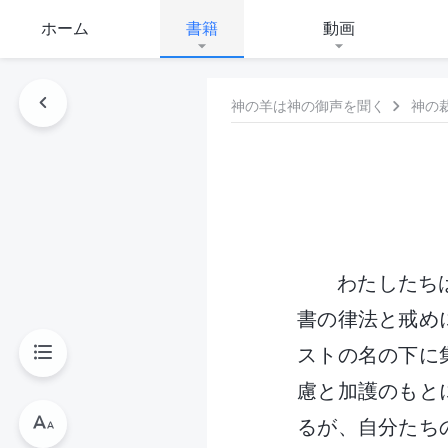
ホーム
書籍
動画
神の羊は神の御声を聞く
神の
わたしたち
書の律法と戒め
ストの名の下に
慮と加護のもと
るが、自分たち