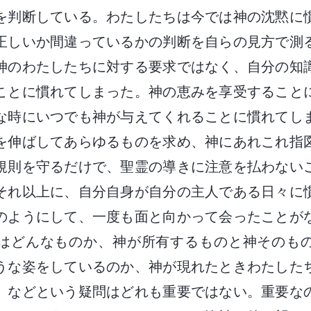
を判断している。わたしたちは今では神の沈黙に
正しいか間違っているかの判断を自らの見方で測
神のわたしたちに対する要求ではなく、自分の知
ことに慣れてしまった。神の恵みを享受すること
な時にいつでも神が与えてくれることに慣れてし
を伸ばしてあらゆるものを求め、神にあれこれ指
規則を守るだけで、聖霊の導きに注意を払わない
それ以上に、自分自身が自分の主人である日々に
のようにして、一度も面と向かって会ったことが
はどんなものか、神が所有するものと神そのも
うな姿をしているのか、神が現れたときわたした
、などという疑問はどれも重要ではない。重要な