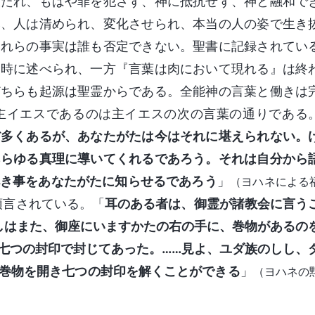
放たれ、もはや罪を犯さず、神に抵抗せず、神と融和で
み、人は清められ、変化させられ、本当の人の姿で生き
これらの事実は誰も否定できない。聖書に記録されてい
た時に述べられ、一方『言葉は肉において現れる』は終
どちらも起源は聖霊からである。全能神の言葉と働きは
主イエスであるのは主イエスの次の言葉の通りである
だ多くあるが、あなたがたは今はそれに堪えられない。
あらゆる真理に導いてくれるであろう。それは自分から
き事をあなたがたに知らせるであろう
」
（ヨハネによる
預言されている。「
耳のある者は、御霊が諸教会に言う
しはまた、御座にいますかたの右の手に、巻物があるの
七つの封印で封じてあった。……見よ、ユダ族のしし、
巻物を開き七つの封印を解くことができる
」
（ヨハネの