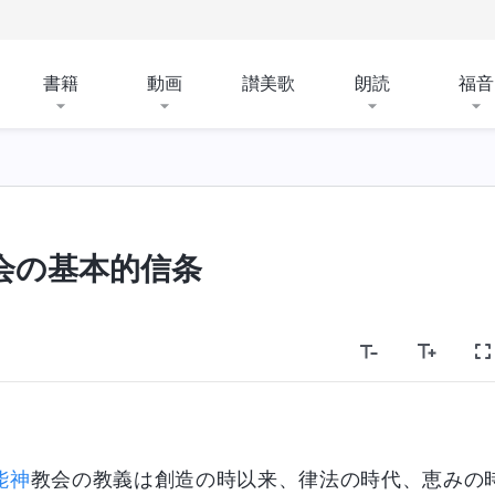
書籍
動画
讃美歌
朗読
福音
会の基本的信条
能神
教会の教義は創造の時以来、律法の時代、恵みの