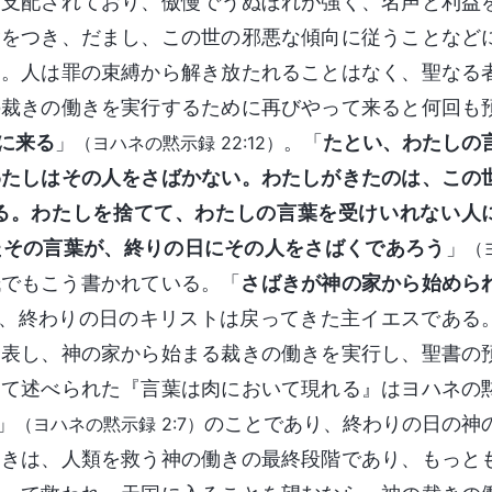
、支配されており、傲慢でうぬぼれが強く、名声と利益
嘘をつき、だまし、この世の邪悪な傾向に従うことなど
た。人は罪の束縛から解き放たれることはなく、聖なる
の裁きの働きを実行するために再びやって来ると何回も
に来る
」
。「
たとい、わたしの
（ヨハネの黙示録 22:12）
わたしはその人をさばかない。わたしがきたのは、この
る。わたしを捨てて、わたしの言葉を受けいれない人
たその言葉が、終りの日にその人をさばくであろう
」
（
紙でもこう書かれている。「
さばきが神の家から始めら
、終わりの日のキリストは戻ってきた主イエスである
を表し、神の家から始まる裁きの働きを実行し、聖書の
って述べられた『言葉は肉において現れる』はヨハネの
」
のことであり、終わりの日の神
（ヨハネの黙示録 2:7）
働きは、人類を救う神の働きの最終段階であり、もっと