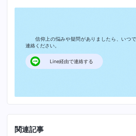
代、恵みの時代、神の国の時代に三段階の働き
め、人の生活を導く働きを行なった。恵みの時
につけられ、人を罪から贖い出す働きを行なっ
代の贖いの働きを基礎に神の家から始まる裁き
信仰上の悩みや疑問がありましたら、いつ
表し、清めと救いを追求するための唯一の道を
連絡ください。
のちとして受け入れ、神に従い、神を礼拝する
Line経由で連絡する
恵みを受けるに相応しくなる。神が人を救う三
に必要で、それぞれは前の段階よりも高く、深
きだけが人類を救う完全な働きである。
三つの名前、ヤーウェ、イエス、全能神は
る名前である。神が異なる名前を使うのは、時
め、その時代の働きを表わすために新しい名前
イエスであった。神の国の時代は新しい名前、
関連記事