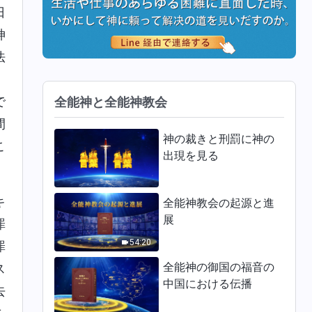
日
神
法
。
で
全能神と全能神教会
間
神の裁きと刑罰に神の
こ
出現を見る
キ
全能神教会の起源と進
展
罪
54:20
罪
全能神の御国の福音の
ス
中国における伝播
去