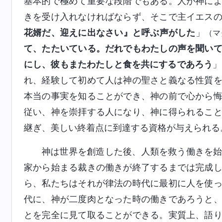
基本的で極めて重要な段階でもある。人が神に
きを受け入れなければならず、そこで主イエス
花婿だ、迎えに出なさい』と呼ぶ声がした
」
（マ
て、たたいている。だれでもわたしの声を聞い
にし、彼もまたわたしと食を共にするであろう
」
れ、経験して初めて人は神の聖さと義なる性質
本当の事実を知ることができ、神の前で心から
従い、神を崇拝する人になり、神に得られるこ
継ぎ、美しい終着点に到達する資格が与えられる
神は世界を創造した後、人類を救う働きを
家から始まる裁きの働きが終了するまでは完成
ら、私たちはそれが律法の時代に最初に人を使
代に、神が二度肉となった時の働きであろうと
とを完全に見て取ることができる。実質上、語