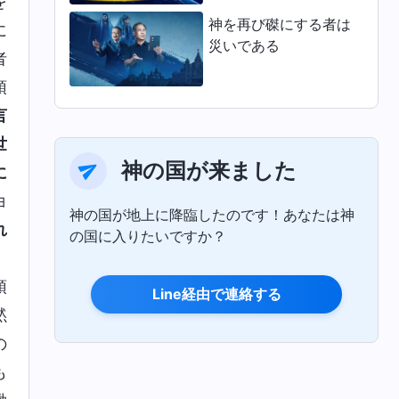
を
神を再び磔にする者は
に
災いである
者
預
言
世
神の国が来ました
に
ヨ
神の国が地上に降臨したのです！あなたは神
れ
の国に入りたいですか？
。
預
Line経由で連絡する
黙
の
も