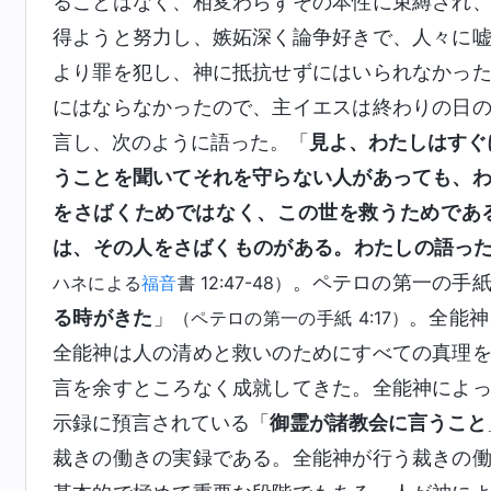
ることはなく、相変わらずその本性に束縛され
得ようと努力し、嫉妬深く論争好きで、人々に
より罪を犯し、神に抵抗せずにはいられなかっ
にはならなかったので、主イエスは終わりの日
言し、次のように語った。「
見よ、わたしはすぐ
うことを聞いてそれを守らない人があっても、
をさばくためではなく、この世を救うためであ
は、その人をさばくものがある。わたしの語っ
。ペテロの第一の手
ハネによる
福音
書 12:47-48）
る時がきた
」
。全能神
（ペテロの第一の手紙 4:17）
全能神は人の清めと救いのためにすべての真理
言を余すところなく成就してきた。全能神によ
示録に預言されている「
御霊が諸教会に言うこと
裁きの働きの実録である。全能神が行う裁きの