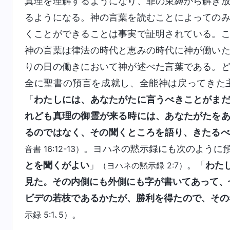
真理を理解するようになり、罪の束縛から解き
るようになる。神の言葉を読むことによっての
くことができることは事実で証明されている。
神の言葉は律法の時代と恵みの時代に神が働い
りの日の働きにおいて神が述べた言葉である。
全に聖書の預言を成就し、全能神は戻ってきた
「
わたしには、あなたがたに言うべきことがま
れども真理の御霊が来る時には、あなたがたを
るのではなく、その聞くところを語り、きたるべ
。ヨハネの黙示録にも次のように
音書 16:12-13）
とを聞くがよい
」
。「
わた
（ヨハネの黙示録 2:7）
見た。その内側にも外側にも字が書いてあって、
ビデの若枝であるかたが、勝利を得たので、その
。
示録 5:1､5）