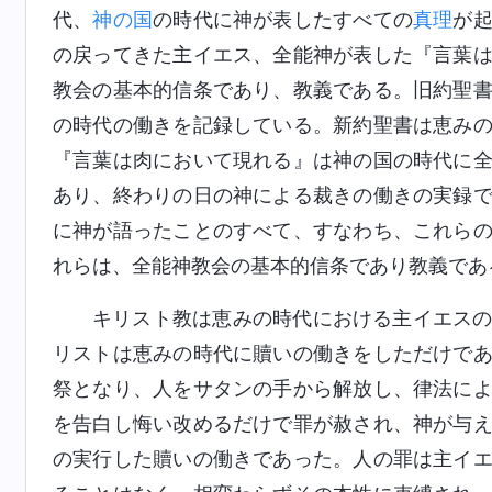
代、
神の国
の時代に神が表したすべての
真理
が
の戻ってきた主イエス、全能神が表した『言葉
教会の基本的信条であり、教義である。旧約聖
の時代の働きを記録している。新約聖書は恵み
『言葉は肉において現れる』は神の国の時代に
あり、終わりの日の神による裁きの働きの実録
に神が語ったことのすべて、すなわち、これら
れらは、全能神教会の基本的信条であり教義であ
キリスト教は恵みの時代における主イエス
リストは恵みの時代に贖いの働きをしただけで
祭となり、人をサタンの手から解放し、律法に
を告白し悔い改めるだけで罪が赦され、神が与
の実行した贖いの働きであった。人の罪は主イ