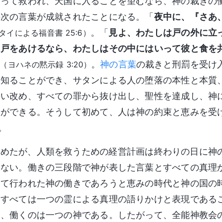
よって救われ、天国に入ることを望むなら、神の裁きの
の次の言葉が成就されたことになる。「
夜中に、『さあ
。「
見よ、わたしは戸の外に立
タイによる福音書 25:6）
て戸をあけるなら、わたしはその中にはいって彼と食を
。
神の言葉
の裁きと刑罰を受け
（ヨハネの黙示録 3:20）
を知ることができ、サタンによる人の堕落の本性と本質
悔い改め、すべての罪から抜け出し、聖性を達成し、神
とができる。そうして初めて、人は神の約束と恵みを受
。
始めたが、人類を救うための経営計画は終わりの日に神
しない。働きの三段階で神が表した言葉とすべての真理
って行われた神の働きであろうと恵みの時代と神の国の
、すべては一つの霊による真理の語りかけと表現である
り、働くのは一つの神である。したがって、全能神教会