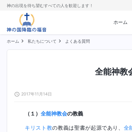
神の出現を待ち望むすべての人を歓迎します！
ホーム
ホーム
私たちについて
よくある質問
全能神教
2017年11月14日
（１）
全能神教会
の教義
キリスト教
の教義は聖書が起源であり、
全