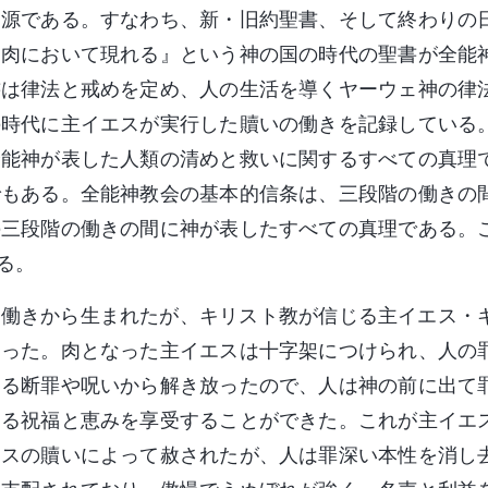
起源である。すなわち、新・旧約聖書、そして終わりの
は肉において現れる』という神の国の時代の聖書が全能
書は律法と戒めを定め、人の生活を導くヤーウェ神の律
の時代に主イエスが実行した贖いの働きを記録している
全能神が表した人類の清めと救いに関するすべての真理
でもある。全能神教会の基本的信条は、三段階の働きの
の三段階の働きの間に神が表したすべての真理である。
る。
の働きから生まれたが、キリスト教が信じる主イエス・
あった。肉となった主イエスは十字架につけられ、人の
よる断罪や呪いから解き放ったので、人は神の前に出て
える祝福と恵みを享受することができた。これが主イエ
エスの贖いによって赦されたが、人は罪深い本性を消し