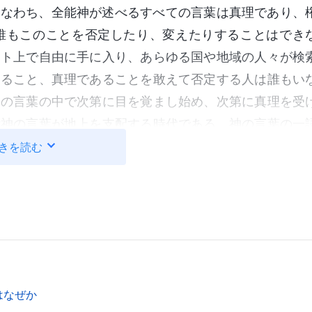
すなわち、全能神が述べるすべての言葉は真理であり、
誰もこのことを否定したり、変えたりすることはでき
ット上で自由に手に入り、あらゆる国や地域の人々が検
あること、真理であることを敢えて否定する人は誰もい
神の言葉の中で次第に目を覚まし始め、次第に真理を受
能神の言葉が地上を支配する時代である。神の言葉の一
信じるすべての人が聖書を認めているように、神を信じ
きを読む
終わりの日の神の語りかけであることを認めるだろう。
の信仰の基礎であるが、次の時代には必ず人類全体の存
下で暮らし、堕落はますます深まっていった。人は罪の
はなぜか
している。堕落した人類の必要性に応じて、神は律法の