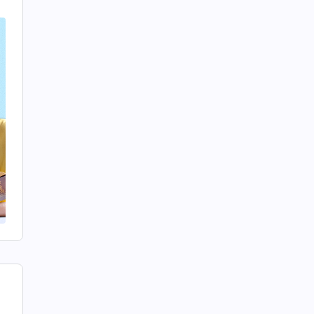
定
架
時
を
い
と
対
働
な
始
は
ィ