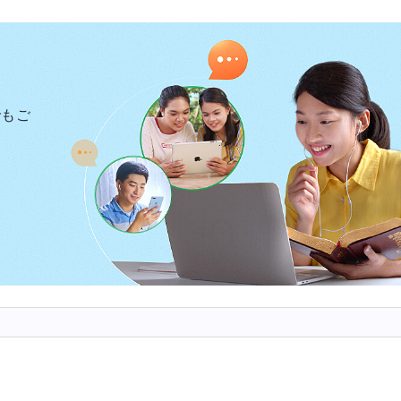
を行なってきた。律法の時代には、神は律法と戒めを
代には、神は肉となり、律法の時代の働きを基礎に十字
た。神の国の時代には、神はもう一度肉となり、恵みの
の働きを実行し、人の清めと救いのためのすべての真理
でもご
私たちにもたらす。私たちが真理の現実性を自分たちの
者になって初めて、私たちは神の国に導かれ、神の約束
段階の働きは互いに密接に関係しており、どの段階も絶
くなり、すべては一つの神の働きであり、神の三段階の
神が律法の時代、恵みの時代、神の国の時代に使った異
代によって働きが異なるからである。神は新しい時代を
を使う。神の名前は律法の時代はヤーウェ、恵みの時代
全能神を使い、ヨハネの黙示録の預言を成就する。「
フ