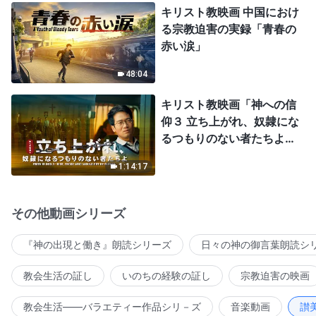
キリスト教映画 中国におけ
る宗教迫害の実録「青春の
赤い涙」
48:04
キリスト教映画「神への信
仰３ 立ち上がれ、奴隷にな
るつもりのない者たちよ」
日本語吹き替え
1:14:17
その他動画シリーズ
『神の出現と働き』朗読シリーズ
日々の神の御言葉朗読シ
教会生活の証し
いのちの経験の証し
宗教迫害の映画
教会生活――バラエティー作品シリ－ズ
音楽動画
讃