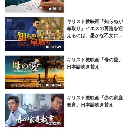
46:12
キリスト教映画「知らぬが
命取り」イエスの再臨を迎
えるには、愚かな乙女にな
ってはならない
1:37:49
キリスト教映画「母の愛」
日本語吹き替え
1:41:34
キリスト教映画「赤の家庭
教育」日本語吹き替え
2:32:05