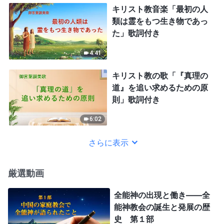
キリスト教音楽「最初の人
類は霊をもつ生き物であっ
た」歌詞付き
4:41
キリスト教の歌「『真理の
道』を追い求めるための原
則」歌詞付き
6:02
さらに表示
厳選動画
全能神の出現と働き——全
能神教会の誕生と発展の歴
史 第１部