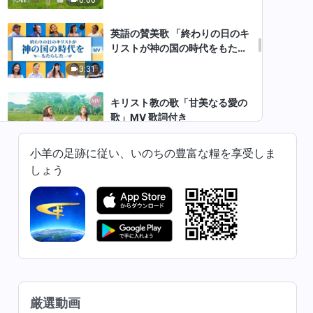
英語の賛美歌 「終わりの日のキ
リストが神の国の時代をもたら
した」MV 歌詞付き
3:31
キリスト教の歌「甘美なる愛の
歌」MV 歌詞付き
3:03
小羊の足跡に従い、いのちの豊富な糧を享受しま
しょう
キリスト教讃美歌「私は神の愛
を見た」日本語字幕（MV）
3:32
キリスト教 賛美歌「全ての創
造物は神の支配の下に来なけれ
ばならない」フィリピン語 （歌
4:43
詞付き）
厳選動画
キリスト教の歌「各国から来た