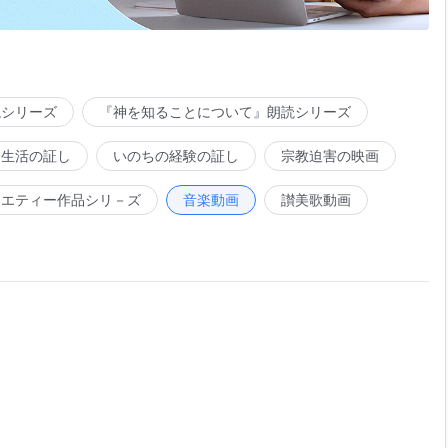
読シリーズ
『神を知ることについて』朗読シリーズ
会生活の証し
いのちの経験の証し
宗教迫害の映画
ラエティー作品シリ－ズ
音楽動画
讃美歌動画