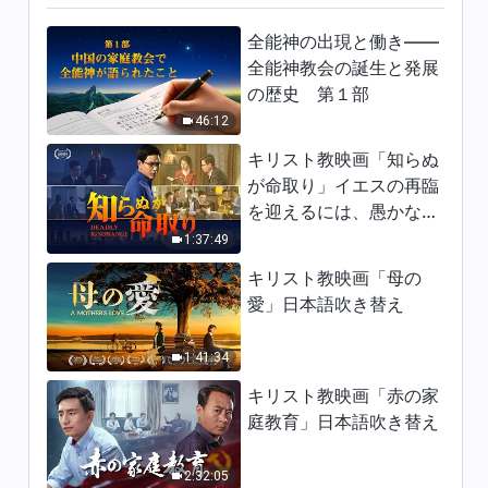
神の民が、ひとつとなって心情
全能神の出現と働き——
を表現する」
5:15
全能神教会の誕生と発展
の歴史 第１部
キリスト教讃美歌「神の業が広
46:12
大な宇宙全体を満たす」
キリスト教映画「知らぬ
3:39
が命取り」イエスの再臨
を迎えるには、愚かな乙
キリスト教讃美歌「神の愛は私
の心を包む」
女になってはならない
1:37:49
4:10
キリスト教映画「母の
愛」日本語吹き替え
キリスト教の歌「感謝と賛美が
全能神にありますように」ミュ
1:41:34
ージックビデオ
3:54
キリスト教映画「赤の家
庭教育」日本語吹き替え
キリスト教の歌「いのちの証
し」クリスチャンは死ぬまで神
への愛が変わらない
2:32:05
6:04