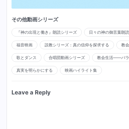
御言葉を実践し、現実に入り
その他動画シリーズ
裁きと清めを受け
『神の出現と働き』朗読シリーズ
日々の神の御言葉朗
新たな人間らしく生きる
福音映画
説教シリーズ：真の信仰を探求する
教
全能神
はサタンの堕落から我らを救ってくれた
歌とダンス
合唱団動画シリーズ
教会生活――バ
我らは今本当に変わった
真実を明らかにする
映画ハイライト集
全能神にすべての栄光あれ
喜んで神を讃え跳び上がれ
Leave a Reply
神は誉れと栄光に値する
神の御旨は地上で行われ
神の民はみな神を精一杯賛える