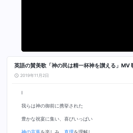
英語の賛美歌「神の民は精一杯神を讃える」MV 
2019年11月2日
Ⅰ
我らは神の御前に携挙された
豊かな祝宴に集い、喜びいっぱい
神の言葉
を楽しみ、
真理
を理解し