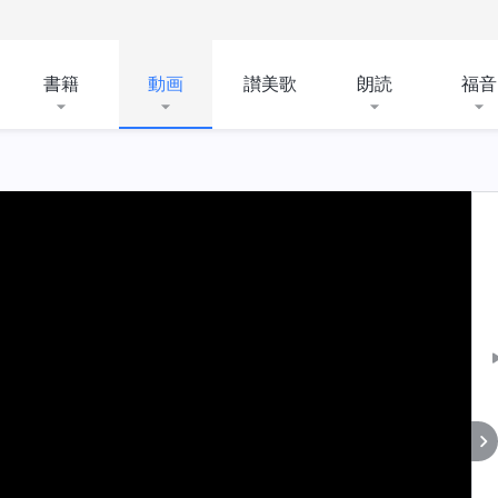
書籍
動画
讃美歌
朗読
福音