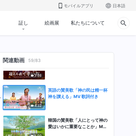
モバイルアプリ
日本語
がこの人類にあわれみを持つ」
男性ソロ 日本語字幕
4:10
証し
絵画展
私たちについて
賛美歌「神への愛の歌を歌うこ
とを止められません」MV日本
語字幕
4:44
関連動画
キリスト教の歌「神の到来を迎
59
/
83
えられて幸いだ」日本語字幕
3:08
英語の賛美歌「神の民は精一杯
神を讃える」MV 歌詞付き
4:32
韓国の賛美歌「人にとって神の
愛はいかに重要なことか」MV
日本語字幕
6:00