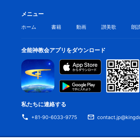
神の御旨は地上で行われ
メニュー
神の民はみな神を精一杯賛える
ホーム
書籍
動画
讃美歌
朗
Ⅳ
真理を追い求める者は神の救いを得
全能神教会アプリをダウンロード
神を真に信じる者は恵みを受ける
神の義なる性質を我らは賛える
我らの賛美の歌は空まで届く
全能神の働きは実に奇しい
私たちに連絡する
神の言葉はすべてを成し遂げる
+81-90-6033-9775
contact.jp@kingd
すべての民が神のもとに戻り