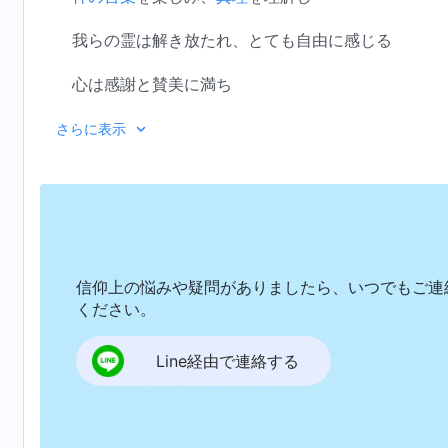
我らの霊は解き放たれ、とても自由に感じる
心は感謝と賛美に満ち
歌わずにはいられない
さらに表示
心にあふれる喜びは言い表せない
喜んで神を讃え跳び上がれ
神は誉れと栄光に値する
信仰上の悩みや疑問がありましたら、いつでもご連
神の御旨は地上で行われ
ください。
神の民はみな神を精一杯賛える
Line経由で連絡する
Ⅱ
我らは日々神の言葉を楽しみ