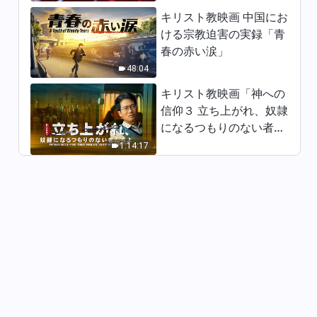
キリスト教映画 中国にお
キリスト教の歌「神の愛は私た
ける宗教迫害の実録「青
ちを互いに近づける 」
春の赤い涙」
48:04
4:15
キリスト教映画「神への
信仰３ 立ち上がれ、奴隷
になるつもりのない者た
ちよ」日本語吹き替え
1:14:17