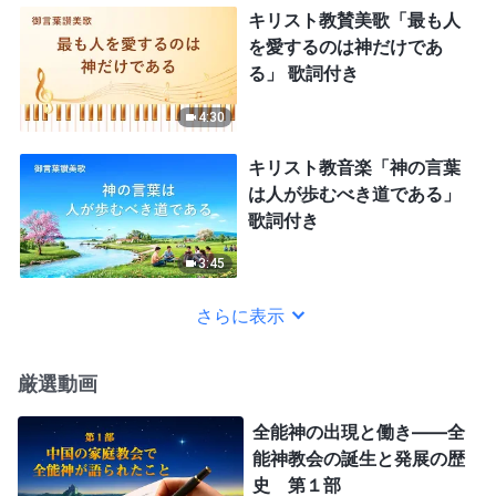
キリスト教賛美歌「最も人
を愛するのは神だけであ
る」 歌詞付き
4:30
キリスト教音楽「神の言葉
は人が歩むべき道である」
歌詞付き
3:45
さらに表示
厳選動画
全能神の出現と働き——全
能神教会の誕生と発展の歴
史 第１部