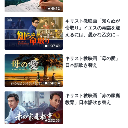
46:12
キリスト教映画「知らぬが
命取り」イエスの再臨を迎
えるには、愚かな乙女にな
ってはならない
1:37:49
キリスト教映画「母の愛」
日本語吹き替え
1:41:34
キリスト教映画「赤の家庭
教育」日本語吹き替え
2:32:05