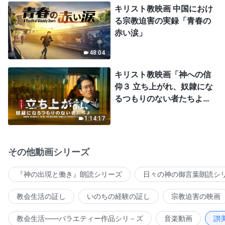
キリスト教映画 中国におけ
る宗教迫害の実録「青春の
赤い涙」
48:04
キリスト教映画「神への信
仰３ 立ち上がれ、奴隷にな
るつもりのない者たちよ」
日本語吹き替え
1:14:17
その他動画シリーズ
『神の出現と働き』朗読シリーズ
日々の神の御言葉朗読シ
教会生活の証し
いのちの経験の証し
宗教迫害の映画
教会生活――バラエティー作品シリ－ズ
音楽動画
讃